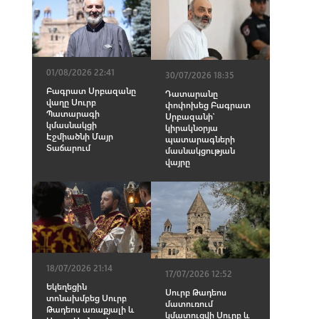
01/08/2026 22:41
30/07/2026 18:35
Բագրատ Սրբազանը
Դատարանը
վաղը Սուրբ
փոփոխեց Բագրատ
Պատարագի
Սրբազանի՝
կմասնակցի
կիրակնօրյա
Էջմիածնի Մայր
պատարագների
Տաճարում
մասնակցության
վայրը
18/07/2026 21:14
17/07/2026 12:52
Եկեղեցին
Սուրբ Թադեոս
տոնախմբեց Սուրբ
մատուռում
Թադեոս առաքյալի և
կմատուցվի Սուրբ և