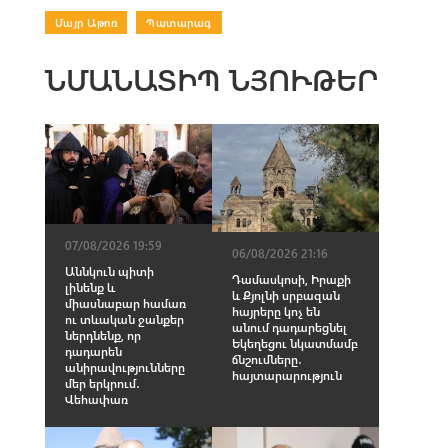
Մայր Աթոռ
|
Պատարագ
ՆՄԱՆԱՏԻՊ ՆՅՈՒԹԵՐ
07/08/2026 19:59
06/08/2026 21:16
Աննկուն պիտի
Դամասկոսի, Իրաքի
լինենք և
և Քյոլնի սրբազան
միասնաբար համառ
հայրերը կոչ են
ու տևական ջանքեր
անում դադարեցնել
ներդնենք, որ
Եկեղեցու նկատմամբ
դադարեն
ճնշումները․
անիրավությունները
հայտարարություն
մեր երկրում․
Վեհափառ