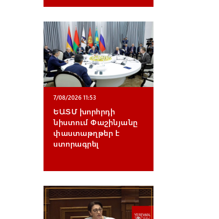
7/08/2026 11:53
ԵԱՏՄ խորհրդի
նիստում Փաշինյանը
փաստաթղթեր է
ստորագրել