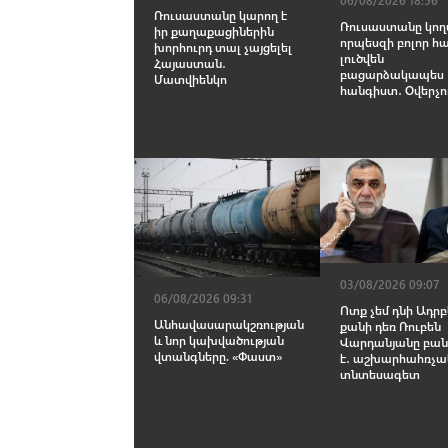
06/08/2026 18:56
Ռուսաստանը կարող է
Ռուսաստանը կողմ
իր քաղաքացիներին
որպեսզի բոլոր հ
խորհուրդ տալ չայցելել
լուծվեն
Հայաստան․
բացարձակապես
Մատվիենկո
հանգիստ․ Օվերչո
03/08/2026 09:07
06/08/2026 09:31
Ոտք չեմ դնի Ադր
Անհավասարակշռության
քանի դեռ Ռուբեն
և նոր կախվածության
Վարդանյանը բան
վտանգները. «Փաստ»
է․ աշխարհահռչա
տնտեսագետ