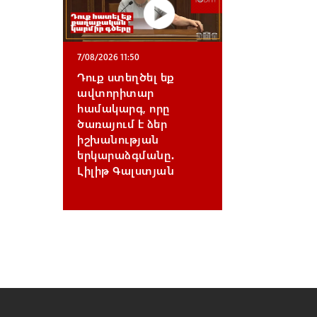
7/08/2026 11:50
Դուք ստեղծել եք
ավտորիտար
համակարգ, որը
ծառայում է ձեր
իշխանության
երկարաձգմանը․
Լիլիթ Գալստյան