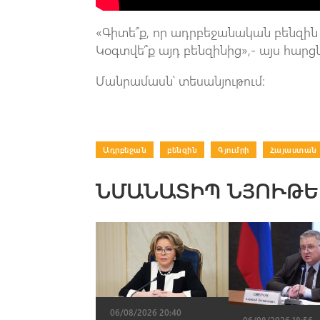
«Գիտե՞ք, որ ադրբեջանական բենզին
Կօգտվե՞ք այդ բենզինից»,- այս հարցն
Մանրամասն՝ տեսանյութում։
Ադրբեջան
|
բենզին
|
Գյումրի
|
Հայաստան
ՆՄԱՆԱՏԻՊ ՆՅՈՒԹԵ
06/08/2026 20:40