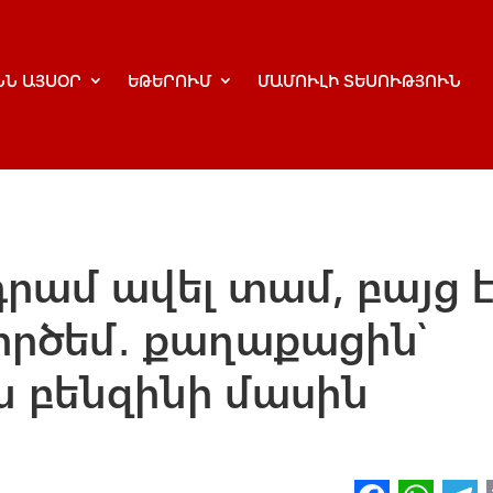
ՆՆ ԱՅՍՕՐ
ԵԹԵՐՈՒՄ
ՄԱՄՈՒԼԻ ՏԵՍՈՒԹՅՈՒՆ
 դրամ ավել տամ, բայց 
ործեմ․ քաղաքացին՝
 բենզինի մասին