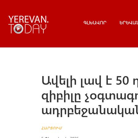
ԳԼԽԱՎՈՐ
ԵՐԵՎԱ
Ավելի լավ է 50
զիբիլը չօգտագ
ադրբեջանական
ՀԱՐՑՈՒՄ