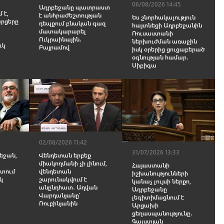
06/08/2026 14:45
Ադրբեջանը պատրաստ
 է,
է անհրաժեշտության
Ես շնորհակալություն
արցերը
դեպքում բնական գազ
հայտնեցի Ադրբեջանին
մատակարարել
Ռուսաստանի
Ուկրաինային․
ներխուժման առաջին
ւկ
Բայրամով
իսկ օրերից ցուցաբերած
օգնության համար․
Սիբիգա
02/08/2026 11:42
31/07/2026 13:33
բեջան,
Վենդետան երբեք
միակողմանի չի լինում,
Հայաստանի
տում
վենդետան
իշխանությունների
կ
շարունակվում է
կանաչ լույսի ներքո,
անընդհատ․ Աղվան
Ադրբեջանը
Վարդանյանը՝
լեգիտիմացնում է
Ռուբինյանին
Արցախի
ցեղասպանությունը․
Գալստյան