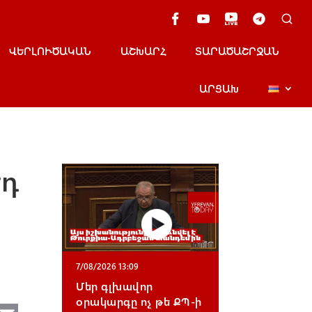
ՎԵՐԼՈՒԾԱԿԱՆ
ԱՇԽԱՐՀ
ՏԱՐԱԾԱՇՐՋԱՆ
ԱՐՑԱԽ
էդ
7/08/2026 13:09
Մեր գլխավոր
օրակարգը ոչ թե ՔՊ-ի