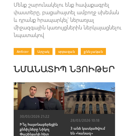
Մենք շարունակելու ենք հավաքագրել
փաստերը, բացահայտել ամբողջ սխեման
և դրանք հրապարկել՝ ներառյալ
միջազգային կառույցներին ներկայացնելու
նպատակով
Anticor
|
Արշակ
|
սրբազան
|
քննչական
ՆՄԱՆԱՏԻՊ ՆՅՈՒԹԵՐ
30/03/2026 21:22
28/03/2026 10:18
Ի՞նչ հայտնաբերեցին
3 անձ կասկածվում
քննիչները Նիկոլ
են «Կանազ»
Փաշինյանի հետ