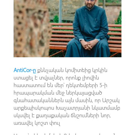
o
s
a
o
A
m
k
p
p
AntiCor-ը
քննչական կոմիտեից կրկին
ստացել է տվյալներ, որոնք լիովին
հաստատում են մեր՝ դեկտեմբերի 5-ի
հրապարակման մեջ ներկայացված
գնահատականներն այն մասին, որ Արշակ
արքեպիսկոպոս Խաչատրյանի նկատմամբ
սկսվել է քաղաքական ճնշումների նոր,
առավել կոշտ փուլ