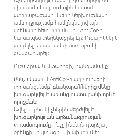
միաժամանակ, ուժային հատուկ
ստորաբաժանումների ներխուժմամբ՝
ամբողջությամբ համընկնելով այն
սցենարի հետ, որի մասին AntiCor-ը
նախապես տեղեկացրել էր։ Ուժայիններն
արգելել են անգամ փաստաբանի
զանգահարել։
Ուշագրավ և մտահոգիչ հանգամանք
Քննչականում AntiCor-ի աղբյուրների
փոխանցմամբ՝
բնակարաններից մեկը
խուզարկվել է առանց դատարանի որևէ
որոշման
։
Ավելին՝ բնակիչներին
մերժվել է
խուզարկության արձանագրության
տրամադրումը
, ինչը ինքնին դարձյալ
օրենքի կոպտագույն խախտում է։