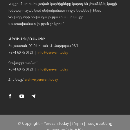
Կայքում արտահայտված կարծիքները կարող են չհամնկնել կայքի
խմբագրության կամ սեփականատիրոջ տեսակետի հետ:
Գովազդների բովանդակության համար կայքը
պատասխանատվություն չի կրում:
«ՄԵԴԻԱ ՊԼՅՈւՍ» ՍՊԸ
Հայաստան, 0010 Երևան, Վ. Սարգսյան 26/1
+374 60 75 01 21 |
info@yerevan.today
Գովազդի համար`
+374 60 75 01 21 |
info@yerevan.today
Հին կայք`
archive.yerevan.today
© Copyright –
Yerevan.Today |
Բոլոր իրավունքները
պաշտպանված են