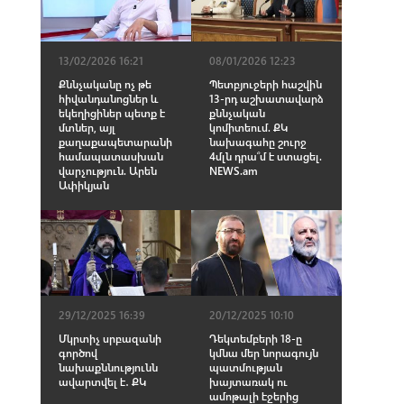
13/02/2026 16:21
08/01/2026 12:23
Քննչականը ոչ թե
Պետբյուջերի հաշվին
հիվանդանոցներ և
13-րդ աշխատավարձ
եկեղիցիներ պետք է
քննչական
մտներ, այլ
կոմիտեում. ՔԿ
քաղաքապետարանի
նախագահը շուրջ
համապատասխան
4մլն դրա՞մ է ստացել.
վարչություն. Արեն
NEWS.am
Ափիկյան
29/12/2025 16:39
20/12/2025 10:10
Մկրտիչ սրբազանի
Դեկտեմբերի 18-ը
գործով
կմնա մեր նորագույն
նախաքննությունն
պատմության
ավարտվել է․ ՔԿ
խայտառակ ու
ամոթալի էջերից