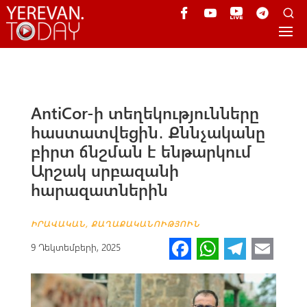
AntiCor-ի տեղեկությունները
հաստատվեցին․ Քննչականը
բիրտ ճնշման է ենթարկում
Արշակ սրբազանի
հարազատներին
ԻՐԱՎԱԿԱՆ
,
ՔԱՂԱՔԱԿԱՆՈՒԹՅՈՒՆ
Fa
W
Te
E
9 Դեկտեմբերի, 2025
ce
h
le
m
b
at
gr
ail