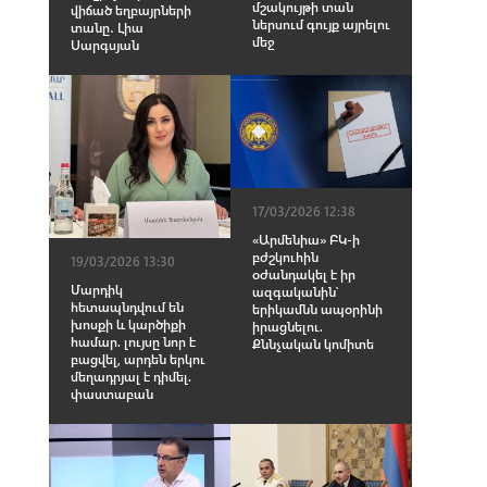
մշակույթի տան
վիճած եղբայրների
ներսում գույք այրելու
տանը․ Լիա
մեջ
Սարգսյան
17/03/2026 12:38
«Արմենիա» ԲԿ-ի
բժշկուհին
19/03/2026 13:30
օժանդակել է իր
Մարդիկ
ազգականին՝
հետապնդվում են
երիկամնն ապօրինի
խոսքի և կարծիքի
իրացնելու.
համար. լույսը նոր է
Քննչական կոմիտե
բացվել, արդեն երկու
մեղադրյալ է դիմել.
փաստաբան