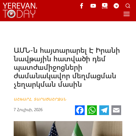
ԱՄՆ-ն հայտարարել Է Իրանի
նավթային հատվածի դեմ
պատժшմիջոցների
ժամանակավոր մեղմացման
չեղարկման մասին
ԱՇԽԱՐՀ
,
ՏԱՐԱԾԱՇՐՋԱՆ
Fa
W
Te
E
7 Հուլիսի, 2026
ce
h
le
m
b
at
gr
ail