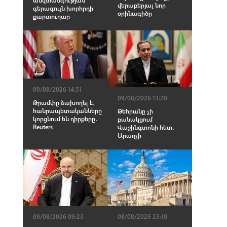
անվտանգության
վերաբերյալ նոր
գերագույն խորհրդի
օրինագիծը
քարտուղար
09/08/2026 14:51
09/08/2026 13:20
Թրամփը ձախողել է․
հանրապետականները
Թեհրանը չի
կորցնում են դիրքերը․
բանակցում
Reuters
Վաշինգտոնի հետ․
Արաղչի
09/08/2026 09:23
08/08/2026 23:10