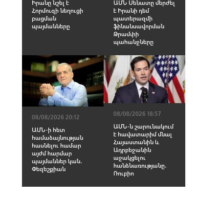
Իրանը նշել է
ԱՄՆ Սենատը մերժել
Հորմուզի նեղուցի
է Իրանի դեմ
բացման
պատերազմի
պայմանները
ֆինանսավորման
Թրամփի
պահանջները
08/08/2026 18:57
08/08/2026 20:12
ԱՄՆ-ն շարունակում
ԱՄՆ-ի հետ
է հավատարիմ մնալ
համաձայնության
Հայաստանին և
հասնելու համար
Ադրբեջանին
այժմ հարմար
աջակցելու
պայմաններ կան․
հանձնառությանը․
Փեզեշքիան
Ռուբիո