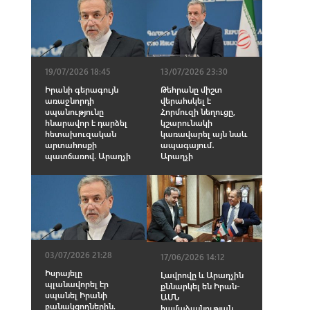
19/07/2026 18:45
13/07/2026 23:30
Իրանի գերագույն
Թեհրանը միշտ
առաջնորդի
վերահսկել է
սպանnւթյունը
Հորմուզի նեղուցը,
հնարավոր է դարձել
կշարունակի
հետախուզական
կառավարել այն նաև
արտահոսքի
ապագայում․
պատճառով. Արաղչի
Արաղչի
03/07/2026 21:28
17/06/2026 14:12
Իսրայելը
Լավրովը և Արաղչին
պլանավորել էր
քննարկել են Իրան-
uպանել Իրանի
ԱՄՆ
բանակցողներին.
համաձայնության