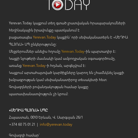
Yerevan.Today կայքում տեղ գտած լրատվական հրապարակումների
հեղինակային իրավունքը պատկանում է
բացառապես
Yerevan.Today
կայքին` որի սեփականատերն է «ՄԵԴԻԱ
ՊԼՅՈ
ւ
Ս» ՍՊ ընկերությունը։
Մեջբերումներ անելիս հղումը
Yerevan.Today
-ին պարտադիր է:
Կայքի նյութերի մասնակի կամ ամբողջական օգտագործումը,
առանց
Yerevan.Today
-ի հղման, արգելվում է:
Կայքում արտահայտված կարծիքները կարող են չհամնկնել կայքի
խմբագրության կամ սեփականատիրոջ տեսակետի հետ:
Գովազդների բովանդակության համար կայքը
պատասխանատվություն չի կրում:
«ՄԵԴԻԱ ՊԼՅՈւՍ» ՍՊԸ
Հայաստան, 0010 Երևան, Վ. Սարգսյան 26/1
+374 60 75 01 21 |
info@yerevan.today
Գովազդի համար`