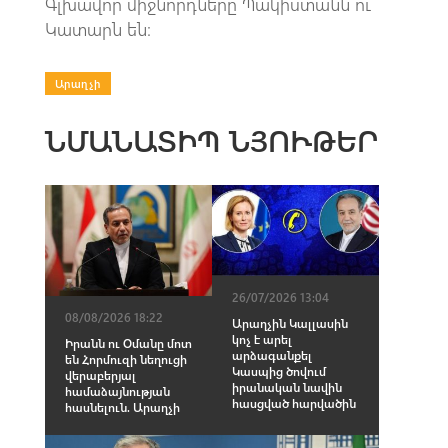
Գլխավոր միջնորդները Պակիստանն ու
Կատարն են։
Արաղչի
ՆՄԱՆԱՏԻՊ ՆՅՈՒԹԵՐ
26/07/2026 13:04
08/08/2026 18:22
Արաղչին Կալլասին
կոչ է արել
Իրանն ու Օմանը մոտ
արձագանքել
են Հորմուզի նեղուցի
Կասպից ծովում
վերաբերյալ
իրանական նավին
համաձայնության
հասցված hարվածին
հասնելուն. Արաղչի