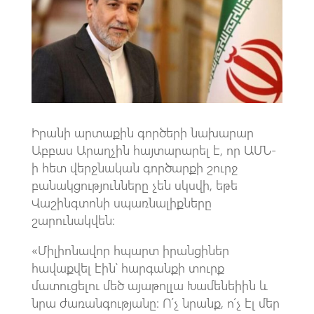
o
A
m
k
p
p
Իրանի արտաքին գործերի նախարար
Աբբաս Արաղչին հայտարարել է, որ ԱՄՆ-
ի հետ վերջնական գործարքի շուրջ
բանակցությունները չեն սկսվի, եթե
Վաշինգտոնի սպառնալիքները
շարունակվեն։
«Միլիոնավոր հպարտ իրանցիներ
հավաքվել էին՝ հարգանքի տուրք
մատուցելու մեծ այաթոլլա Խամենեիին և
նրա ժառանգությանը։ Ո՛չ նրանք, ո՛չ էլ մեր