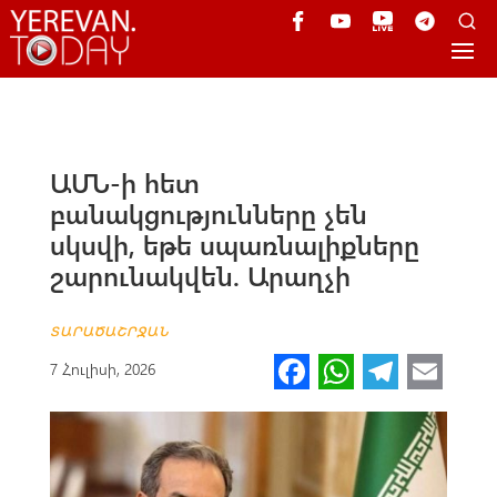
ԱՄՆ-ի հետ
բանակցությունները չեն
սկսվի, եթե սպառնալիքները
շարունակվեն. Արաղչի
ՏԱՐԱԾԱՇՐՋԱՆ
Fa
W
Te
E
7 Հուլիսի, 2026
ce
h
le
m
b
at
gr
ail
o
s
a