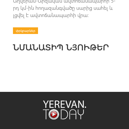
Աղվերան-Արզական ավտոճանապարհի 5-
րդ կմ-ին հողազանգվածը սարից սահել և
լցվել է ավտոճանապարհի վրա։
փրկրարներ
ՆՄԱՆԱՏԻՊ ՆՅՈՒԹԵՐ