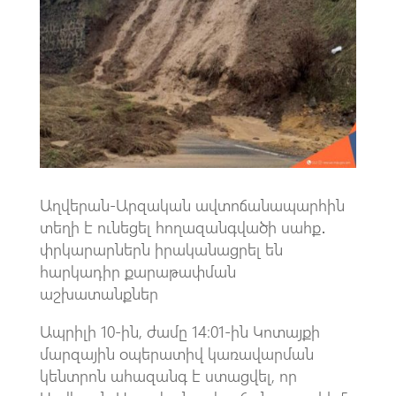
o
s
a
o
A
m
k
p
p
Աղվերան-Արզական ավտոճանապարհին
տեղի է ունեցել հողազանգվածի սահք․
փրկարարներն իրականացրել են
հարկադիր քարաթափման
աշխատանքներ
Ապրիլի 10-ին, ժամը 14։01-ին Կոտայքի
մարզային օպերատիվ կառավարման
կենտրոն ահազանգ է ստացվել, որ