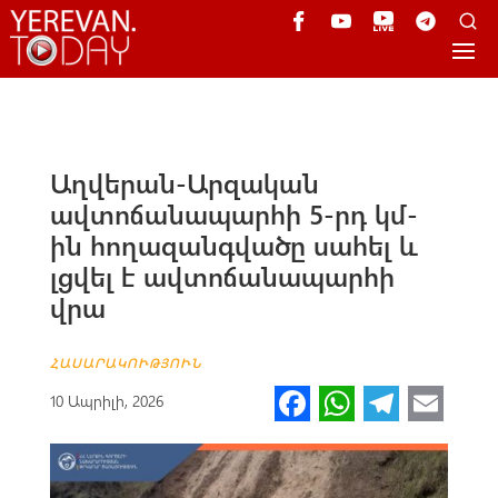
Աղվերան-Արզական
ավտոճանապարհի 5-րդ կմ-
ին հողազանգվածը սահել և
լցվել է ավտոճանապարհի
վրա
ՀԱՍԱՐԱԿՈՒԹՅՈՒՆ
Fa
W
Te
E
10 Ապրիլի, 2026
ce
h
le
m
b
at
gr
ail