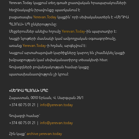
Yerevan.Today կայքում տեղ գտած լրատվական հրապարակումների
հեղինակային իրավունքը պատկանում է
բացառապես
Yerevan.Today
կայքին` որի սեփականատերն է «ՄԵԴԻԱ
ՊԼՅՈ
ւ
Ս» ՍՊ ընկերությունը։
Մեջբերումներ անելիս հղումը
Yerevan.Today
-ին պարտադիր է:
Կայքի նյութերի մասնակի կամ ամբողջական օգտագործումը,
առանց
Yerevan.Today
-ի հղման, արգելվում է:
Կայքում արտահայտված կարծիքները կարող են չհամնկնել կայքի
խմբագրության կամ սեփականատիրոջ տեսակետի հետ:
Գովազդների բովանդակության համար կայքը
պատասխանատվություն չի կրում:
«ՄԵԴԻԱ ՊԼՅՈւՍ» ՍՊԸ
Հայաստան, 0010 Երևան, Վ. Սարգսյան 26/1
+374 60 75 01 21 |
info@yerevan.today
Գովազդի համար`
+374 60 75 01 21 |
info@yerevan.today
Հին կայք`
archive.yerevan.today