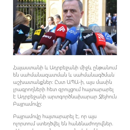
o
s
a
o
A
m
k
p
p
Հայաստանի և Ադրբեջանի միջև ընթանում
են սահմանազատման և սահմանագծման
աշխատանքներ։ Ըստ ԱՊԱ-ի, այս մասին
լրագրողների հետ զրույցում հայտարարել
է Ադրբեջանի արտգործնախարար Ջեյհուն
Բայրամովը։
Բայրամովը հայտարարել է, որ այս
ոլորտում ստեղծվել են հանձնաժողովներ.