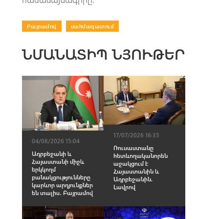
Բայրամով
|
սահմազատում
ՆՄԱՆԱՏԻՊ ՆՅՈՒԹԵՐ
17/07/2026 16:35
04/08/2026 15:04
Ռուսաստանը
Ադրբեջանի և
հետևողականորեն
Հայաստանի միջև
աջակցում է
երկկողմ
Հայաստանին և
բանակցությունները
Ադրբեջանին.
կարևոր արդյունքներ
Լավրով
են տալիս․ Բայրամով