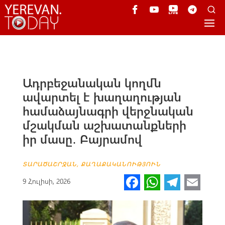
Ադրբեջանական կողմն
ավարտել է խաղաղության
համաձայնագրի վերջնական
մշակման աշխատանքների
իր մասը․ Բայրամով
ՏԱՐԱԾԱՇՐՋԱՆ
,
ՔԱՂԱՔԱԿԱՆՈՒԹՅՈՒՆ
Fa
W
Te
E
9 Հուլիսի, 2026
ce
h
le
m
b
at
gr
ail