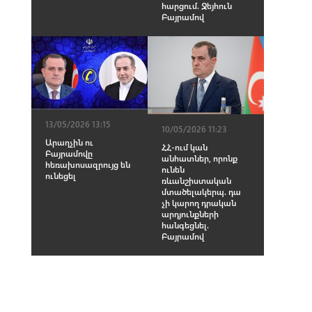
հարցում. Ջեյհուն
Բայրամով
13/05/2026 13:15
10/05/2026 11:23
Արաղչին ու
ՀՀ-ում կան
Բայրամովը
անհատներ, որոնք
հեռախոսազրույց են
ունեն
ունեցել
ռևանշիստական
մտածելակերպ. դա
չի կարող դրական
արդյունքների
հանգեցնել.
Բայրամով