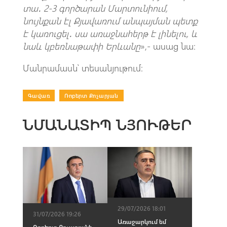
տա
․ 2-3 գործարան Մարտունիում,
նույնքան էլ Քյավառում անպայման պետք
է կառուցել․ սա առաջնահերթ է լինելու
, և
նաև կբեռնաթափի Երևանը
»,- ասաց նա։
Մանրամասն՝ տեսանյութում։
Գավառ
|
Ռոբերտ Քոչարյան
ՆՄԱՆԱՏԻՊ ՆՅՈՒԹԵՐ
29/07/2026 18:01
31/07/2026 19:26
Առաջարկում եմ