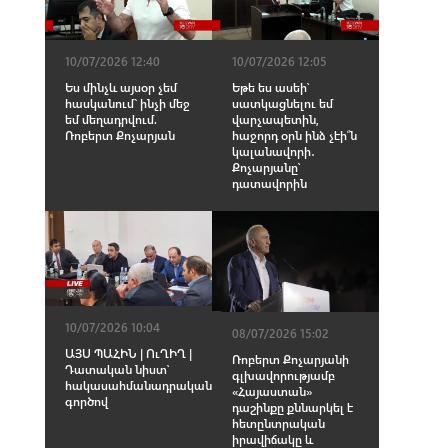
10/07/2026 12:40
10/07/2026 12:05
Ես մինչև այսօր չեմ
Եթե ես ասեի՝
հասկանում` ինչի մեջ
սատկացնելու եմ
եմ մեղադրվում.
վարչապետին,
Ռոբերտ Քոչարյան
հաջորդ օրն ինձ չէի՞ն
կալանավորի․
Քոչարյանը՝
դատավորին
10/07/2026 10:04
08/07/2026 15:02
ԱՅՍ ՊԱՀԻՆ | ՈւՂԻՂ |
Ռոբերտ Քոչարյանի
Դատական նիստ՝
գլխավորությամբ
հակասահմանադրական
«Հայաստան»
գործով
դաշինքը քննարկել է
հետընտրական
իրավիճակը և