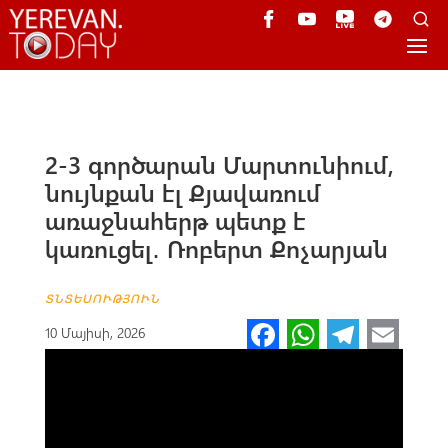
2-3 գործարան Մարտունիում,
նույնքան էլ Քյավառում
առաջնահերթ պետք է
կառուցել․ Ռոբերտ Քոչարյան
ՏՆՏԵՍՈՒԹՅՈՒՆ
Fa
W
Te
E
10 Մայիսի, 2026
ce
h
le
m
b
at
gr
ail
o
s
a