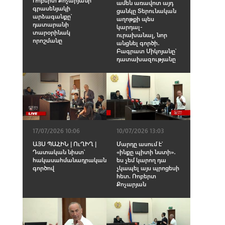
Ռոբերտ Քոչարյանի
ամեն առավոտ այդ
գրասենյակի
ցանկը Տերունական
արձագանքը՝
աղոթքի պես
դատարանի
կարդալ-
տարօրինակ
ուրախանալ, նոր
որոշմանը
անցնել գործի․
Բագրատ Միկոյանը՝
դատախազությանը
17/07/2026 10:06
10/07/2026 13:03
ԱՅՍ ՊԱՀԻՆ | ՈւՂԻՂ |
Մարդը ասում է՝
Դատական նիստ՝
«ինքը պիտի նստի»․
հակասահմանադրական
ես չեմ կարող դա
գործով
չկապել այս պրոցեսի
հետ. Ռոբերտ
Քոչարյան