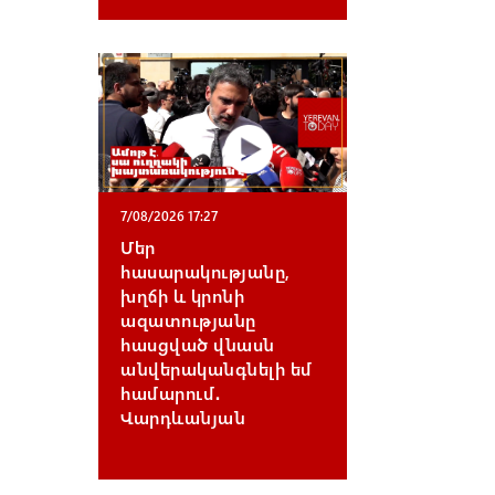
7/08/2026 17:27
Մեր
հասարակությանը,
խղճի և կրոնի
ազատությանը
հասցված վնասն
անվերականգնելի եմ
համարում․
Վարդևանյան