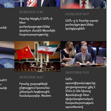
03/08/2026 11:45
03/08/2026 10:17
Իրանը հերքել է ԱՄՆ-ի
ԱՄՆ-ը և Իրանը այսօր
հետ
բանակցություններ
բանակացություններ
րամփ
կանցկացնեն
վարելու մասին Թրամփի
հայտարարությունը
28/07/2026 11:53
29/07/2026 14:23
ԱՄՆ
ած է
պատվիրակությունը
Իրանը շաբաթների
Ն
ցուցադրաբար լքել է
ընթացքում կստանա
րանի
ՄԱԿ-ի ԱԽ նիստը
չինական hրթիռային
Ֆրանսիայի հետ
համակարգեր. Reuters
դիվանագիտական
հակամարտության
պատճառով