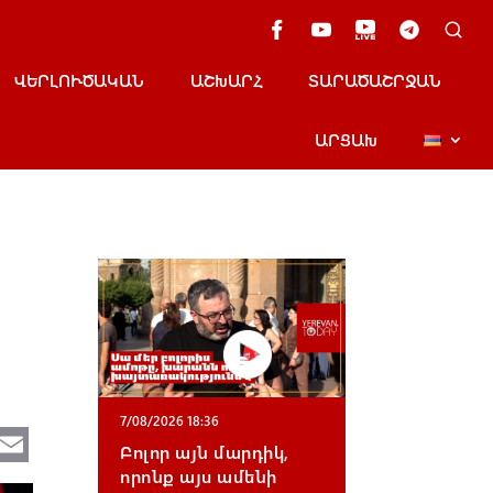
ՎԵՐԼՈՒԾԱԿԱՆ
ԱՇԽԱՐՀ
ՏԱՐԱԾԱՇՐՋԱՆ
ԱՐՑԱԽ
ն
7/08/2026 18:36
Te
E
Բոլոր այն մարդիկ,
e
m
որոնք այս ամենի