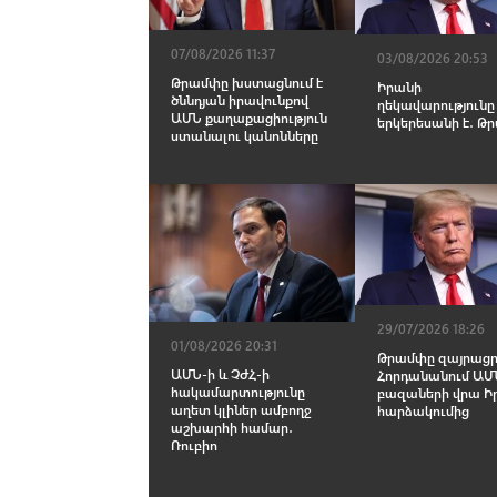
07/08/2026 11:37
03/08/2026 20:53
Թրամփը խստացնում է
Իրանի
ծննդյան իրավունքով
ղեկավարությունը
ԱՄՆ քաղաքացիություն
երկերեսանի է․ Թ
ստանալու կանոնները
29/07/2026 18:26
01/08/2026 20:31
Թրամփը զայրացր
ԱՄՆ-ի և ՉԺՀ-ի
Հորդանանում ԱՄ
hակամարտությունը
բազաների վրա Ի
աղետ կլիներ ամբողջ
հարձակումից
աշխարհի համար․
Ռուբիո