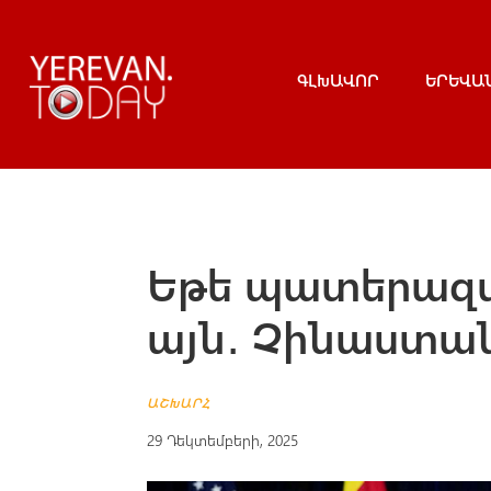
ԳԼԽԱՎՈՐ
ԵՐԵՎԱ
Եթե պատերազմ 
այն․ Չինաստան
ԱՇԽԱՐՀ
29 Դեկտեմբերի, 2025