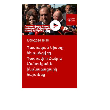
7/08/2026 16:58
Դատական նիստը
հետաձգվեց․
Դատավոր Հակոբ
Մանուկյանն
ինքնաբացարկ
հայտնեց