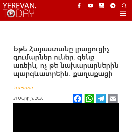
Եթե Հայաստանը լրացուցիչ
գումարներ ուներ, զենք
առեին, ոչ թե նախարարներին
պարգևատրեին․ քաղաքացի
ՀԱՐՑՈՒՄ
Fa
W
Te
E
21 Ապրիլի, 2026
ce
h
le
m
b
at
gr
ail
o
s
a