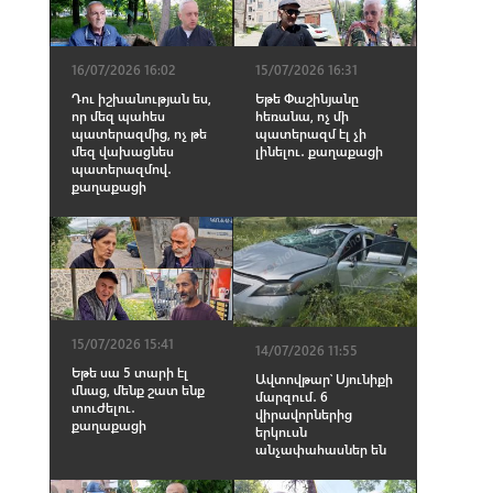
16/07/2026 16:02
15/07/2026 16:31
Դու իշխանության ես,
Եթե Փաշինյանը
որ մեզ պահես
հեռանա, ոչ մի
պատերազմից, ոչ թե
պատերազմ էլ չի
մեզ վախացնես
լինելու․ քաղաքացի
պատերազմով․
քաղաքացի
15/07/2026 15:41
14/07/2026 11:55
Եթե սա 5 տարի էլ
Ավտովթար՝ Սյունիքի
մնաց, մենք շատ ենք
մարզում․ 6
տուժելու․
վիրավորներից
քաղաքացի
երկուսն
անչափահասներ են