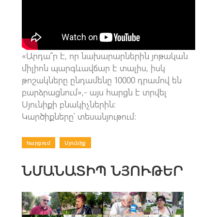
o
A
m
k
p
p
«Արդա՞ր է, որ նախարարներին յոթական
միլիոն պարգևավճար է տալիս, իսկ
թոշակները ընդամենը 10000 դրամով են
բարձրացնում»,- այս հարցն է տրվել
Սյունիքի բնակիչներին։
Կարծիքները՝ տեսանյութում։
հարցում
|
Սյունիք
ՆՄԱՆԱՏԻՊ ՆՅՈՒԹԵՐ