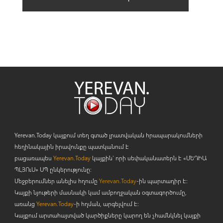
Yerevan.Today կայքում տեղ գտած լրատվական հրապարակումների
հեղինակային իրավունքը պատկանում է
բացառապես
Yerevan.Today
կայքին` որի սեփականատերն է «ՄԵԴԻԱ
ՊԼՅՈ
ւ
Ս» ՍՊ ընկերությունը։
Մեջբերումներ անելիս հղումը
Yerevan.Today
-ին պարտադիր է:
Կայքի նյութերի մասնակի կամ ամբողջական օգտագործումը,
առանց
Yerevan.Today
-ի հղման, արգելվում է:
Կայքում արտահայտված կարծիքները կարող են չհամնկնել կայքի