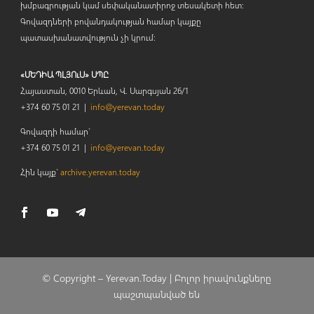
խմբագրության կամ սեփականատիրոջ տեսակետի հետ:
Գովազդների բովանդակության համար կայքը
պատասխանատվություն չի կրում:
«ՄԵԴԻԱ ՊԼՅՈւՍ» ՍՊԸ
Հայաստան, 0010 Երևան, Վ. Սարգսյան 26/1
+374 60 75 01 21 |
info@yerevan.today
Գովազդի համար`
+374 60 75 01 21 |
info@yerevan.today
Հին կայք`
archive.yerevan.today
© Copyright –
Yerevan.Today |
Բոլոր իրավունքները
պաշտպանված են