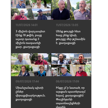
11/07/2026 14:01
11/07/2026 13:05
3 միլիոն վարչապետ
Մենք թուրքի հետ
էինք 18 թվին, բայց
հաց չենք կիսի,
այսօր դառանք 3
թուրքը մեր թշնամին
միլիոն ռագատկի
է․ քաղաքացի
քար․ քաղաքացի
09/07/2026 17:44
08/07/2026 17:09
Միանշանակ պիտի
Ինքը չէ՞ր նստած, որ
լիներ
այսքան պատերազմ
վերաքվեարկություն․
եղավ․ քաղաքացին՝
քաղաքացի
Փաշինյանի
սպառնալիքների
մասին