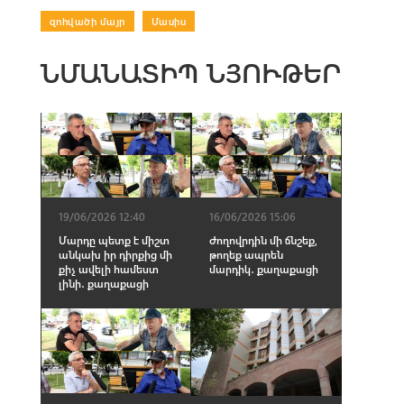
զոհվածի մայր
|
Մասիս
ՆՄԱՆԱՏԻՊ ՆՅՈՒԹԵՐ
19/06/2026 12:40
16/06/2026 15:06
Մարդը պետք է միշտ
Ժողովրդին մի ճնշեք,
անկախ իր դիրքից մի
թողեք ապրեն
քիչ ավելի համեստ
մարդիկ․ քաղաքացի
լինի․ քաղաքացի