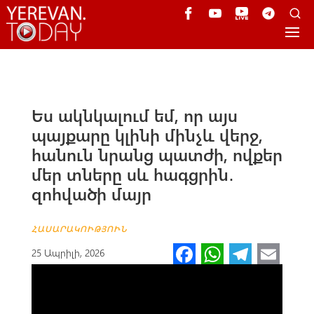
Ես ակնկալում եմ, որ այս
պայքարը կլինի մինչև վերջ,
հանուն նրանց պատժի, ովքեր
մեր տները սև հագցրին․
զոհվածի մայր
ՀԱՍԱՐԱԿՈՒԹՅՈՒՆ
Fa
W
Te
E
25 Ապրիլի, 2026
ce
h
le
m
b
at
gr
ail