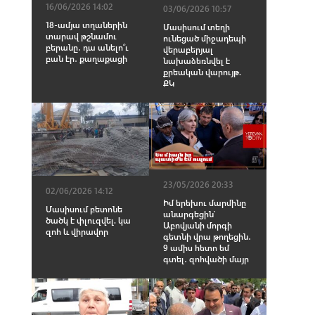
16/06/2026 14:02
03/06/2026 10:57
18-ամյա տղաներին
Մասիսում տեղի
տարավ թշնամու
ունեցած միջադեպի
բերանը․ դա անելո՞ւ
վերաբերյալ
բան էր․ քաղաքացի
նախաձեռնվել է
քրեական վարույթ.
ՔԿ
23/05/2026 20:33
02/06/2026 14:12
Իմ երեխու մարմինը
Մասիսում բետոնե
անարգեցին՝
ծածկ է փլուզվել. կա
Աբովյանի մորգի
զոհ և վիրավոր
գետնի վրա թողեցին․
9 ամիս հետո եմ
գտել․ զոհվածի մայր