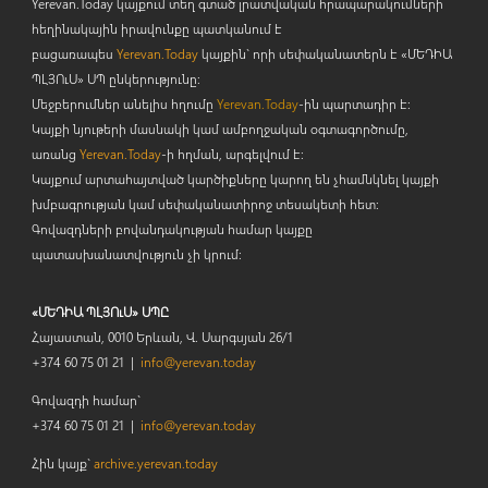
Yerevan.Today կայքում տեղ գտած լրատվական հրապարակումների
հեղինակային իրավունքը պատկանում է
բացառապես
Yerevan.Today
կայքին` որի սեփականատերն է «ՄԵԴԻԱ
ՊԼՅՈ
ւ
Ս» ՍՊ ընկերությունը։
Մեջբերումներ անելիս հղումը
Yerevan.Today
-ին պարտադիր է:
Կայքի նյութերի մասնակի կամ ամբողջական օգտագործումը,
առանց
Yerevan.Today
-ի հղման, արգելվում է:
Կայքում արտահայտված կարծիքները կարող են չհամնկնել կայքի
խմբագրության կամ սեփականատիրոջ տեսակետի հետ:
Գովազդների բովանդակության համար կայքը
պատասխանատվություն չի կրում:
«ՄԵԴԻԱ ՊԼՅՈւՍ» ՍՊԸ
Հայաստան, 0010 Երևան, Վ. Սարգսյան 26/1
+374 60 75 01 21 |
info@yerevan.today
Գովազդի համար`
+374 60 75 01 21 |
info@yerevan.today
Հին կայք`
archive.yerevan.today