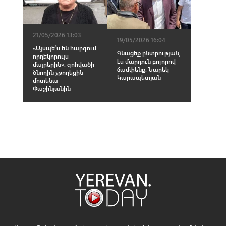
21/05/2026 13:03
19/05/2026 16:04
«Այսպե՞ս են հարգում
Գնացեք ընտրության,
որդեկորույս
էս մարդուն բոլորով
մայրերին». զոհվածի
ճամփենք. Նարեկ
ծնողին չթողեցին
Կարապետյան
մոտենա
Փաշինյանին