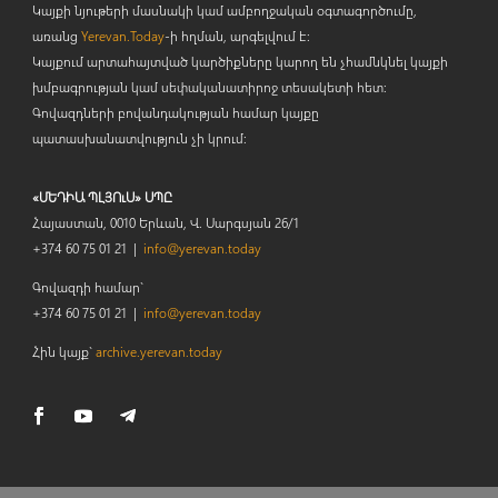
Կայքի նյութերի մասնակի կամ ամբողջական օգտագործումը,
առանց
Yerevan.Today
-ի հղման, արգելվում է:
Կայքում արտահայտված կարծիքները կարող են չհամնկնել կայքի
խմբագրության կամ սեփականատիրոջ տեսակետի հետ:
Գովազդների բովանդակության համար կայքը
պատասխանատվություն չի կրում:
«ՄԵԴԻԱ ՊԼՅՈւՍ» ՍՊԸ
Հայաստան, 0010 Երևան, Վ. Սարգսյան 26/1
+374 60 75 01 21 |
info@yerevan.today
Գովազդի համար`
+374 60 75 01 21 |
info@yerevan.today
Հին կայք`
archive.yerevan.today