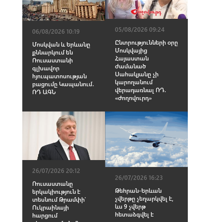
05/08/2026 09:24
06/08/2026 10:19
Ընտրությունների օրը
Մոսկվան և Երևանը
Մոսկվայից
քննարկում են
Հայաստան
Ռուսաստանի
ժամանած
գլխավոր
Սահակյանը չի
հյուպատոսության
կարողանում
բացումը Կապանում․
վերադառնալ ՌԴ.
ՌԴ ԱԳՆ
«Ժողովուրդ»
26/07/2026 20:12
26/07/2026 16:23
Ռուսաստանը
Թեհրան-Երևան
երկակիություն է
չվերթը չեղարկվել է,
տեսնում Թրամփի՝
ևս 9 չվերթ
Ուկրաինայի
հետաձգվել է
հարցում