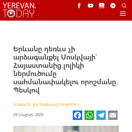
Երևանը դեռևս չի
արձագանքել Մոսկվայի՝
Հայաստանից լոլիկի
ներմուծումը
սահմանափակելու որոշմանը.
Պեսկով
ԱՇԽԱՐՀ
,
ՔԱՂԱՔԱԿԱՆՈՒԹՅՈՒՆ
Fa
W
Te
E
29 Մայիսի, 2026
ce
h
le
m