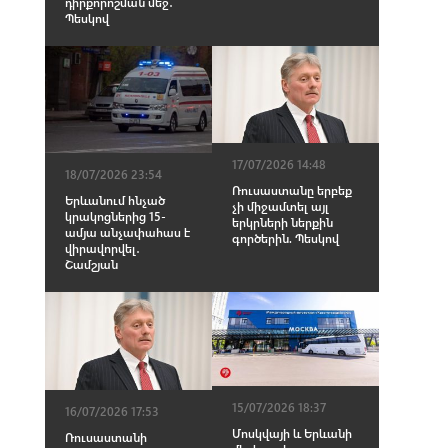
դիրքորոշման մեջ․
Պեսկով
17/07/2026 14:48
18/07/2026 23:54
Ռուսաստանը երբեք
Երևանում հնչած
չի միջամտել այլ
կրակոցներից 15-
երկրների ներքին
ամյա անչափահաս է
գործերին. Պեսկով
վիրավորվել․
Շամշյան
15/07/2026 18:37
16/07/2026 17:53
Մոսկվայի և Երևանի
Ռուսաստանի