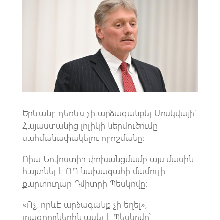
b
at
gr
ail
o
s
a
o
A
m
k
p
p
Երևանը դեռևս չի արձագանքել Մոսկվայի՝
Հայաստանից լոլիկի ներմուծումը
սահմանափակելու որոշմանը։
Ռիա Նովոստիի փոխանցմամբ այս մասին
հայտնել է ՌԴ նախագահի մամուլի
քարտուղար Դմիտրի Պեսկովը։
«Ոչ, որևէ արձագանք չի եղել», –
լրագրողներին ասել է Պեսկովը՝