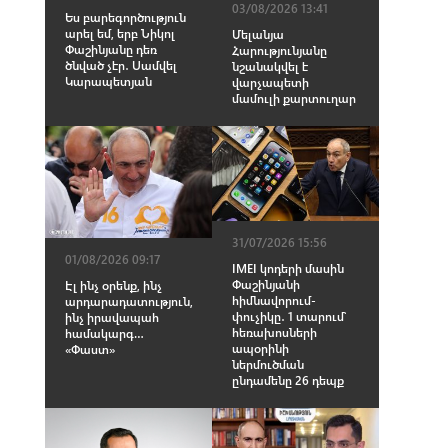
03/08/2026 13:41
Ես բարեգործություն
արել եմ, երբ Նիկոլ
Մելանյա
Փաշինյանը դեռ
Հարությունյանը
ծնված չէր․ Սամվել
նշանակվել է
Կարապետյան
վարչապետի
մամուլի քարտուղար
31/07/2026 15:56
01/08/2026 09:17
IMEI կոդերի մասին
Փաշինյանի
Էլ ինչ օրենք, ինչ
հիմնավորում-
արդարադատություն,
փուչիկը․ 1 տարում՝
ինչ իրավապահ
հեռախոսների
համակարգ…
ապօրինի
«Փաստ»
ներմուծման
ընդամենը 26 դեպք