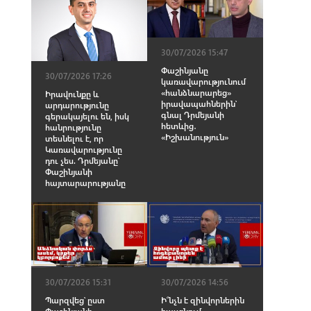
30/07/2026 15:47
Փաշինյանը
30/07/2026 17:26
կառավարությունում
«հանձնարարեց»
Իրավունքը և
իրավապահներին՝
արդարությունը
գնալ Դրմեյանի
գերակայելու են, իսկ
հետևից․
հանրությունը
«Իշխանություն»
տեսնելու է, որ
Կառավարությունը
դու չես. Դրմեյանը՝
Փաշինյանի
հայտարարությանը
30/07/2026 15:31
30/07/2026 14:56
Պարզվեց՝ ըստ
Ի՞նչն է զինվորներին
Փաշինյանի,
հասցնում