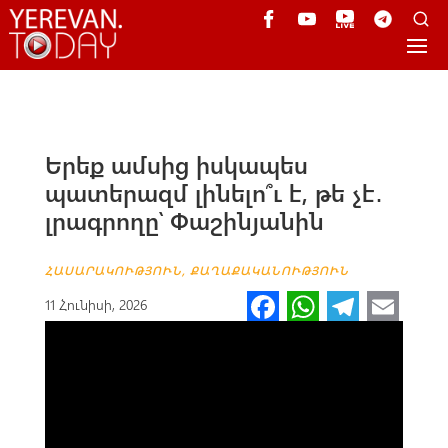
Երեք ամսից իսկապես
պատերազմ լինելո՞ւ է, թե չէ․
լրագրողը՝ Փաշինյանին
ՀԱՍԱՐԱԿՈՒԹՅՈՒՆ
,
ՔԱՂԱՔԱԿԱՆՈՒԹՅՈՒՆ
Fa
W
Te
E
11 Հունիսի, 2026
ce
h
le
m
b
at
gr
ail
o
s
a
o
A
m