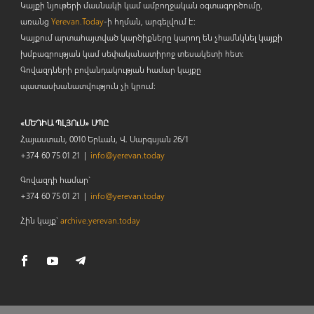
Կայքի նյութերի մասնակի կամ ամբողջական օգտագործումը,
առանց
Yerevan.Today
-ի հղման, արգելվում է:
Կայքում արտահայտված կարծիքները կարող են չհամնկնել կայքի
խմբագրության կամ սեփականատիրոջ տեսակետի հետ:
Գովազդների բովանդակության համար կայքը
պատասխանատվություն չի կրում:
«ՄԵԴԻԱ ՊԼՅՈւՍ» ՍՊԸ
Հայաստան, 0010 Երևան, Վ. Սարգսյան 26/1
+374 60 75 01 21 |
info@yerevan.today
Գովազդի համար`
+374 60 75 01 21 |
info@yerevan.today
Հին կայք`
archive.yerevan.today