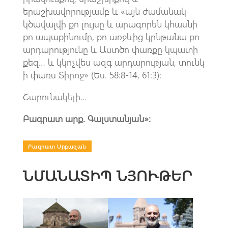
երաշխավորությամբ և «այն ժամանակ
կծավալվի քո լույսը և արագորեն կհասնի
քո ապաքինումը, քո առջևից կընթանա քո
արդարությունը և Աստծո փառքը կպատի
քեզ… և կկոչվես ազգ արդարության, տունկ
ի փառս Տիրոջ» (Ես. 58:8-14, 61:3):
Շարունակելի…
Բագրատ արք. Գալստանյան»։
Բագրատ Սրբազան
ՆՄԱՆԱՏԻՊ ՆՅՈՒԹԵՐ