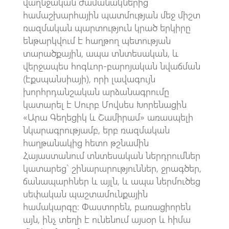
վաղնջական ժամանակներից
համաշխարհային պատմության մեջ միշտ
ռազմական պարտություն կրած երկիրը
ենթարկվում է հաղթող պետության
տարածքային, ապա տնտեսական, և
վերջապես հոգևոր-բարոյական նվաճման
(էքսպանսիայի), որի լավագույն
խորհրդանշական արձանագրումը
կատարել է Սուրբ Մովսես Խորենացին
«Արա Գեղեցիկ և Շամիրամ» առասպելի
նկարագրությամբ, երբ ռազմական
հաղթանակից հետո թշնամին
Հայաստանում տնտեսական ներդրումներ
կատարեց` շինարարություններ, ջրագծեր,
ճանապարհներ և այլն, և ապա ներմուծեց
սեփական պաշտամունքային
համակարգը: Փաստորեն, բառացիորեն
այն, ինչ տեղի է ունենում այսօր և հիմա