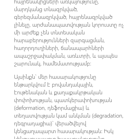
հայրենակիցների առկայությունը,
մարդկանց տնազրկված,
գերեզմանազրկված, հայրենազրկված
լինելը, արժանապատվության կորուստը ոչ
մի արժեք չեն տնտեսական
հարաբերությունների զարգացման,
հաղորդուղիների, ճանապարհների
ապաշրջափակման, առևտրի, և այսպես
շարունակ, համեմատությամբ:
Այսինքն` մեր հասարակությունը
ենթարկվում է բովանդակային,
էութենական և քաղաքակրթական
փոփոխության, պատկերափոխության
(deformation, դեֆորմացիա) և
տեղատվության կամ անկման (degradation,
դեգրադացիա)` վերածվելով
կենցաղապարտ հասարակության: Իսկ
կենցաղապարտ հասարակությունը