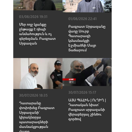
03/08/2026 19:31
01/08/2026 22:41
Մեր ողջ կյանքը
Բագրատ Սրբազանը
ընթացք է դեպի
վաղը Սուրբ
անմահություն և ոչ
Պատարագի
գերեզման. Բագրատ
կմասնակցի
Սրբազան
Էջմիածնի Մայր
Տաճարում
30/07/2026 15:17
30/07/2026 18:35
ԱՅՍ ՊԱՀԻՆ | ՈւՂԻՂ |
Դատարանը
Դատական նիստ՝
փոփոխեց Բագրատ
Բագրատ սրբազանի
Սրբազանի՝
վերաբերյալ շինծու
կիրակնօրյա
գործով
պատարագների
մասնակցության
վայրը