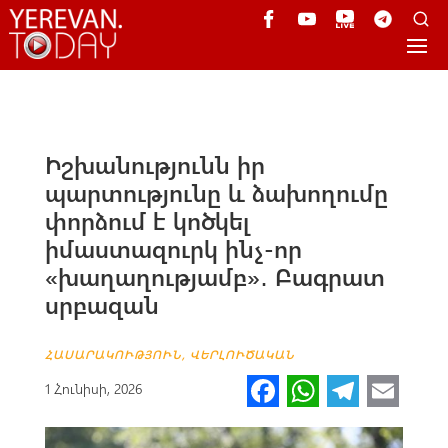
Իշխանությունն իր
պարտությունը և ձախողումը
փորձում է կոծկել
իմաստազուրկ ինչ-որ
«խաղաղությամբ»․ Բագրատ
սրբազան
ՀԱՍԱՐԱԿՈՒԹՅՈՒՆ
,
ՎԵՐԼՈՒԾԱԿԱՆ
Fa
W
Te
E
1 Հունիսի, 2026
ce
h
le
m