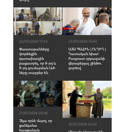
23/07/2026 17:24
23/07/2026 15:04
Փաստաբանները
ԱՅՍ ՊԱՀԻՆ | ՈւՂԻՂ |
փորձեցին
Դատական նիստ՝
դատախազին
Բագրատ սրբազանի
բացատրել, որ 8-րդ և
վերաբերյալ շինծու
9-րդ գումարման ԱԺ-
գործով
ները տարբեր են
21/07/2026 20:46
Չկա որևէ մարդ, որ
16/07/2026 22:43
ցանկանա
հաղթանակ
Միքայել Սրբազանն