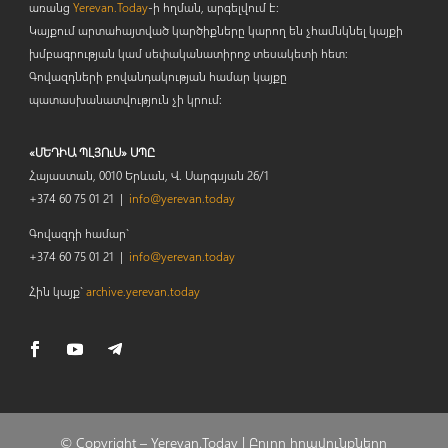
առանց
Yerevan.Today
-ի հղման, արգելվում է:
Կայքում արտահայտված կարծիքները կարող են չհամնկնել կայքի
խմբագրության կամ սեփականատիրոջ տեսակետի հետ:
Գովազդների բովանդակության համար կայքը
պատասխանատվություն չի կրում:
«ՄԵԴԻԱ ՊԼՅՈւՍ» ՍՊԸ
Հայաստան, 0010 Երևան, Վ. Սարգսյան 26/1
+374 60 75 01 21 |
info@yerevan.today
Գովազդի համար`
+374 60 75 01 21 |
info@yerevan.today
Հին կայք`
archive.yerevan.today
© Copyright –
Yerevan.Today |
Բոլոր իրավունքները