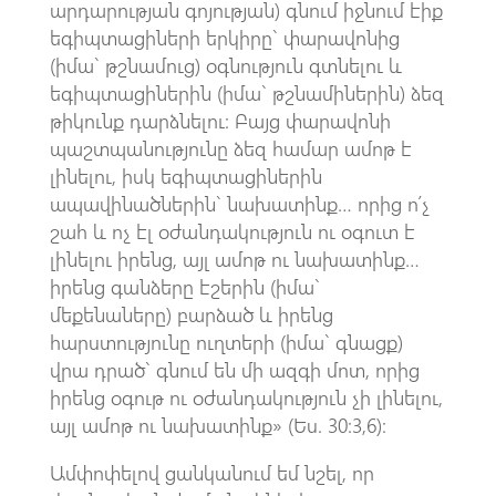
արդարության գոյության) գնում իջնում էիք
եգիպտացիների երկիրը` փարավոնից
(իմա` թշնամուց) օգնություն գտնելու և
եգիպտացիներին (իմա` թշնամիներին) ձեզ
թիկունք դարձնելու: Բայց փարավոնի
պաշտպանությունը ձեզ համար ամոթ է
լինելու, իսկ եգիպտացիներին
ապավինածներին` նախատինք… որից ո՛չ
շահ և ոչ էլ օժանդակություն ու օգուտ է
լինելու իրենց, այլ ամոթ ու նախատինք…
իրենց գանձերը էշերին (իմա`
մեքենաները) բարձած և իրենց
հարստությունը ուղտերի (իմա` գնացք)
վրա դրած` գնում են մի ազգի մոտ, որից
իրենց օգութ ու օժանդակություն չի լինելու,
այլ ամոթ ու նախատինք» (Ես. 30:3,6):
Ամփոփելով ցանկանում եմ նշել, որ