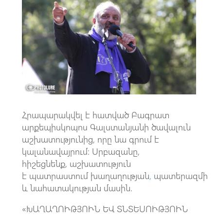
b
at
gr
ail
o
s
a
o
A
m
k
p
p
Հրապարակվել է հատված Բագրատ
արքեպիսկոպոս Գալստանյանի ծավալուն
աշխատությունից, որը նա գրում է
կալանավայրում։ Սրբազանը,
հիշեցնենք, աշխատություն
է պատրաստում խաղաղության
,
պատերազմի
և նահատակության մասին.
«ԽԱՂԱՂՈՒԹՅՈՒՆ ԵՎ ՏՆՏԵՍՈՒԹՅՈՒՆ