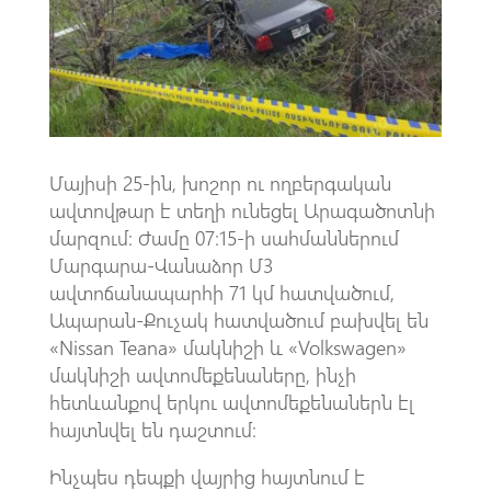
o
A
m
k
p
p
Մայիսի 25-ին, խոշոր ու ողբերգական
ավտովթար է տեղի ունեցել Արագածոտնի
մարզում։ Ժամը 07։15-ի սահմաններում
Մարգարա-Վանաձոր Մ3
ավտոճանապարհի 71 կմ հատվածում,
Ապարան-Քուչակ հատվածում բախվել են
«Nissan Teana» մակնիշի և «Volkswagen»
մակնիշի ավտոմեքենաները, ինչի
հետևանքով երկու ավտոմեքենաներն էլ
հայտնվել են դաշտում։
Ինչպես դեպքի վայրից հայտնում է