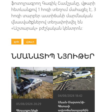
ֆոտոլրագրող Գագիկ Շամշյանը, վթարի
հետևանքով 1 հոգի տեղում մահացել է, 3
հոգի տարբեր աստիճանի մարմնական
վնասվածքներով տեղափոխվել են
«Աշտարակ» բժշկական կենտրոն։
զոհ
|
վթար
ՆՄԱՆԱՏԻՊ ՆՅՈՒԹԵՐ
04/08/2026 18:42
Սևան-Մարտունի-
05/08/2026 20:29
Գետափ
ավտոճանապարհին
Գեղարքունիքի