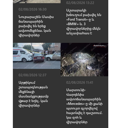
02/08/2026 13:22
02/08/2026 16:30
Աշտարակի
խճուղում բախվել են
Նուբարաշեն-Մասիս
«Ford Transit»-ը և
ճանապարհին
«BMW»-ն․ 3
բախվել են երեք
վիրավորներից մեկն
ավտոմեքենա. կան
անչափահաս է
վիրավորներ
02/08/2026 12:37
02/08/2026 11:41
Արթիկում
շտապօգնության
Մարտունի-
մեքենայի
Վարդենիս
մասնակցությամբ
ավտոճանապարհին
վթար է եղել․ կան
«Mercedes»-ը մի քանի
վիրավորներ
պտույտ գլորվելով
հայտնվել է դաշտում․
կա զnհ և
վիրավnրներ