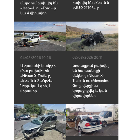
բախվել են «Kia»-ն և
մարզում բախվել են
«ՎԱԶ 21703»-ը
«Jeep»-ն ու «Ford»-ը.
կա 4 վիրավոր
02/08/2026 20:11
04/08/2026 10:26
Կոտայքում բախվել
Այգավանի կամրջի
են հարսանիքի
մոտ բախվել են
մեկնող «Nissan X-
«Nissan X-Trail»-ը,
Trail»-ն ու «Mercedes
«Kia»-ն և 2 «Opel»-
G»-ը. վերջինս
ները. կա 1 զnh, 1
կողաշրջվել է. կան
վիրավnր
վիրավnրներ