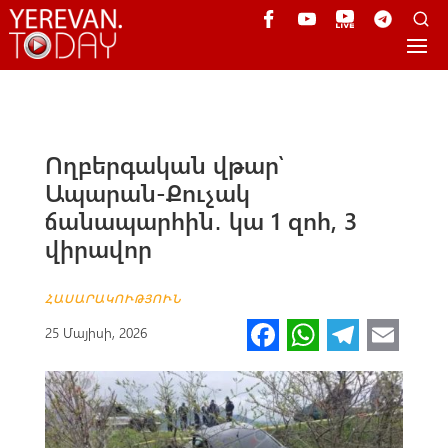
Ողբերգական վթար՝
Ապարան-Քուչակ
ճանապարհին․ կա 1 զոհ, 3
վիրավոր
ՀԱՍԱՐԱԿՈՒԹՅՈՒՆ
Fa
W
Te
E
25 Մայիսի, 2026
ce
h
le
m
b
at
gr
ail
o
s
a