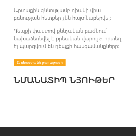
Արտաքին զննությամբ դիակի վիա
բռնության հետքեր չեն հայտնաբերվել։
Դեպքի փաստով քննչական բաժնում
նախաձեռնվել է քրեական վարույթ, որտեղ
էլ պարզվում են դեպքի հանգամանքները։
Հնդկաստանի քաղաքացի
ՆՄԱՆԱՏԻՊ ՆՅՈՒԹԵՐ