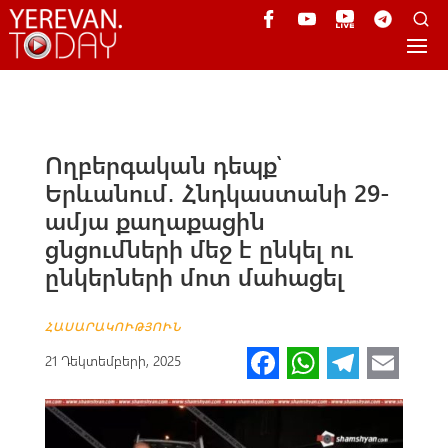
Ողբերգական դեպք՝
Երևանում․ Հնդկաստանի 29-
ամյա քաղաքացին
ցնցումների մեջ է ընկել ու
ընկերների մոտ մահացել
ՀԱՍԱՐԱԿՈՒԹՅՈՒՆ
Fa
W
Te
E
21 Դեկտեմբերի, 2025
ce
h
le
m
b
at
gr
ail