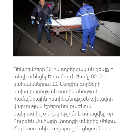
o
s
a
o
A
m
k
p
p
Դ
եկտեմբերի 16-ին ողբերգական դեպք է
տեղի ունեցել Երևանում։ Ժամը 00։10-ի
սահմաններում ՀՀ Ներքին գործերի
նախարարության ոստիկանության
համայնքային ոստիկանության գլխավոր
վարչության Էրեբունու բաժնում
օպերատիվ տեղեկություն է ստացվել, որ
Գուրգեն Մահարի փողոցի տներից մեկում
Հնդկաստանի քաղաքացին ցնցումների