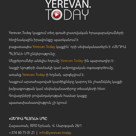
Yerevan.Today կայքում տեղ գտած լրատվական հրապարակումների
հեղինակային իրավունքը պատկանում է
բացառապես
Yerevan.Today
կայքին` որի սեփականատերն է «ՄԵԴԻԱ
ՊԼՅՈ
ւ
Ս» ՍՊ ընկերությունը։
Մեջբերումներ անելիս հղումը
Yerevan.Today
-ին պարտադիր է:
Կայքի նյութերի մասնակի կամ ամբողջական օգտագործումը,
առանց
Yerevan.Today
-ի հղման, արգելվում է:
Կայքում արտահայտված կարծիքները կարող են չհամնկնել կայքի
խմբագրության կամ սեփականատիրոջ տեսակետի հետ:
Գովազդների բովանդակության համար կայքը
պատասխանատվություն չի կրում:
«ՄԵԴԻԱ ՊԼՅՈւՍ» ՍՊԸ
Հայաստան, 0010 Երևան, Վ. Սարգսյան 26/1
+374 60 75 01 21 |
info@yerevan.today