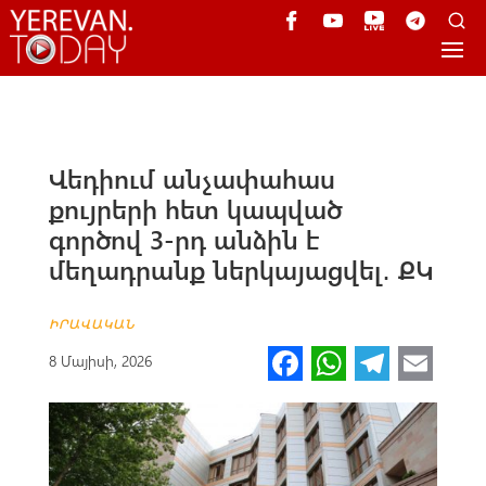
Վեդիում անչափահաս
քույրերի հետ կապված
գործով 3-րդ անձին է
մեղադրանք ներկայացվել․ ՔԿ
ԻՐԱՎԱԿԱՆ
Fa
W
Te
E
8 Մայիսի, 2026
ce
h
le
m
b
at
gr
ail
o
s
a