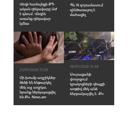
Վեդի համայնքի ՔՊ-
ՊՆ N զորամասում
ական ղեկավարը ԱԺ
զինծառայող է
է գնում․ Վեդին
մահացել
առանց ղեկավար
կմնա
19/07/2026 12:38
21/07/2026 17:28
Մուրացանի
Մի խումբ աղջիկներ
փողոցում
ծեծի են ենթարկել
կրակոցների դեպքի
մեկ այլ աղջկա․
առթիվ մեկ անձ
նրանք ներկայացվել
ձերբակալվել է․ ՔԿ
են ՔԿ․ News.am