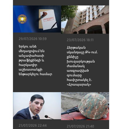
29/07/2026 10:59
23/07/2026 18:11
Երկու անձ
Հերթական
մեղադրվում են
սկանդալը ՔԿ-ում․
անչափահասի
քննիչը
թրաֆիքինգի և
խուզարկության
հարկադիր
ժամանակ
աշխատանքի
առգրավված
ենթարկելու համար
գումարը
հափշտակել է․
«Հրապարակ»
21/07/2026 22:44
21/07/2026 21:40