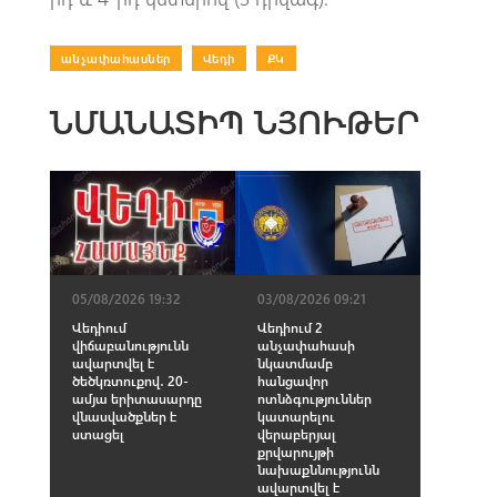
անչափահասներ
|
Վեդի
|
ՔԿ
ՆՄԱՆԱՏԻՊ ՆՅՈՒԹԵՐ
05/08/2026 19:32
03/08/2026 09:21
Վեդիում
Վեդիում 2
վիճաբանությունն
անչափահասի
ավարտվել է
նկատմամբ
ծեծկռտուքով․ 20-
հանցավոր
ամյա երիտասարդը
ոտնձգություններ
վնասվածքներ է
կատարելու
ստացել
վերաբերյալ
քրվարույթի
նախաքննությունն
ավարտվել է