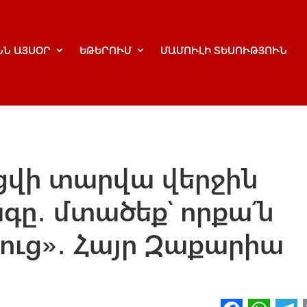
ՆՆ ԱՅՍՕՐ
ԵԹԵՐՈՒՄ
ՄԱՄՈՒԼԻ ՏԵՍՈՒԹՅՈՒՆ
ցվի տարվա վերջին
ը․ մտածեք՝ որքա՛ն
ուց»․ Հայր Զաքարիա