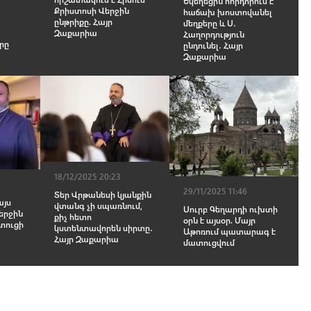
Եկեղեցին հորդորում է
Քրիստոսի Վերջին
հաճախ խոստովանել
ընթրիքը. Հայր
մեղքերը և Ս․
Զաքարիա
Հաղորդություն
րը
ընդունել․ Հայր
Զաքարիա
18/12/2025 20:23
29/11/2025 11:46
Տեր Վրթանեսի կյանքին
այս
վտանգ չի սպառնում,
Սուրբ Գեղարդի ուխտի
երջին
քիչ հետո
օրն է այսօր. Մայր
տուցի
կստենտավորեն սիրտը․
Աթոռում պատարագ է
Հայր Զաքարիա
մատուցվում