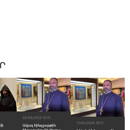
Ր
02/04/2026 12:15
17/03/2026 10:17
մի
Ավագ հինգշաբթին
ը
հիշատակում է Հիսուս