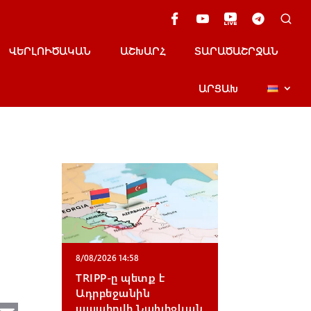
ՎԵՐԼՈՒԾԱԿԱՆ
ԱՇԽԱՐՀ
ՏԱՐԱԾԱՇՐՋԱՆ
ԱՐՑԱԽ
8/08/2026 14:58
TRIPP-ը պետք է
Ադրբեջանին
ապահովի Նախիջևան