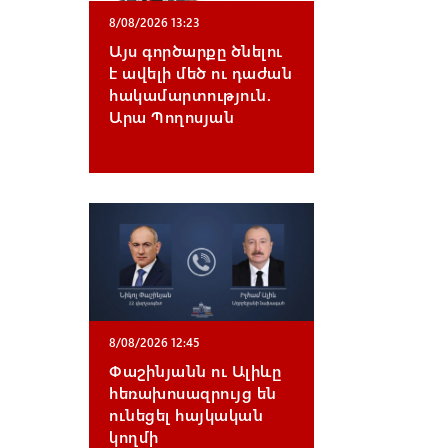
8/08/2026 13:23
Այս գործարքը ծնելու
է ավելի մեծ ու դաժան
հակամարտություն.
Արա Պողոսյան
8/08/2026 12:45
Փաշինյանն ու Ալիևը
հեռախոսազրույց են
ունեցել հայկական
կողմի