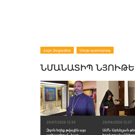
Հայր Զաքարիա
|
Սուրբ պատարագ
ՆՄԱՆԱՏԻՊ ՆՅՈՒԹԵ
29/07/2026 12:56
29/04/2026 12:57
Զգոն եղեք թվային այս
ԱՄՆ Արևելյան թե
աշխարհում․ Հայր
հոգևորականներ