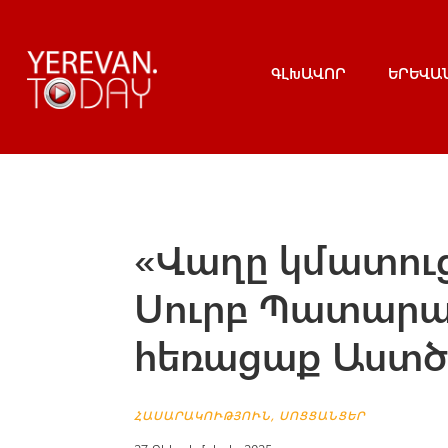
ԳԼԽԱՎՈՐ
ԵՐԵՎԱ
«Վաղը կմատու
Սուրբ Պատարագ
հեռացաք Աստծ
ՀԱՍԱՐԱԿՈՒԹՅՈՒՆ
,
ՍՈՑՑԱՆՑԵՐ