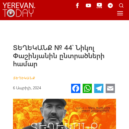
ՏԵՂԵԿԱՆՔ № 44՝ Նիկոլ
Փաշինյանին ընտրածների
համար
ՏԵՂԵԿԱՆՔ
Fa
W
Te
E
6 Ապրիլի, 2024
ce
h
le
m
b
at
gr
ail
o
s
a
o
A
m