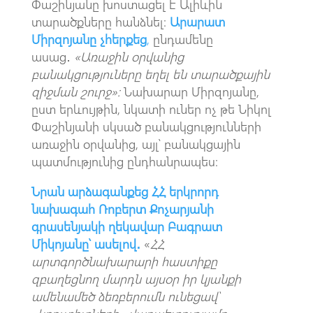
Փաշինյանը խոստացել է Ալիևին
տարածքները հանձնել։
Արարատ
Միրզոյանը չհերքեց
,
ընդամենը
ասաց․
«Առաջին օրվանից
բանակցություները եղել են տարածքային
զիջման շուրջ»։
Նախարար Միրզոյանը,
ըստ երևույթին, նկատի ուներ ոչ թե Նիկոլ
Փաշինյանի սկսած բանակցությունների
առաջին օրվանից, այլ՝ բանակցային
պատմությունից ընդհանրապես։
Նրան արձագանքեց ՀՀ երկրորդ
նախագահ Ռոբերտ Քոչարյանի
գրասենյակի ղեկավար Բագրատ
Միկոյանը՝ ասելով․
«
ՀՀ
արտգործնախարարի հաստիքը
զբաղեցնող մարդն այսօր իր կյանքի
ամենամեծ ձեռբերումն ունեցավ՝