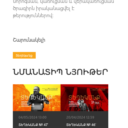
նորոգման, կառուցման և վերակառուցման
ծրագիրն իրականացվել է
թերություններով։
Շարունակելի
Տեղեկանք
ՆՄԱՆԱՏԻՊ ՆՅՈՒԹԵՐ
04/05/2024 13:00
20/04/2024 12:59
ՏԵՂԵԿԱՆՔ № 47՝
ՏԵՂԵԿԱՆՔ № 46՝