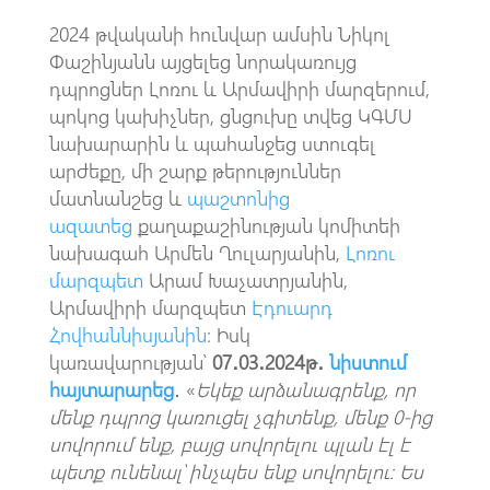
2024 թվականի հունվար ամսին Նիկոլ
Փաշինյանն այցելեց նորակառույց
դպրոցներ Լոռու և Արմավիրի մարզերում,
պոկոց կախիչներ, ցնցուխը տվեց ԿԳՄՍ
նախարարին և պահանջեց ստուգել
արժեքը, մի շարք թերություններ
մատնանշեց և
պաշտոնից
ազատեց
քաղաքաշինության կոմիտեի
նախագահ Արմեն Ղուլարյանին,
Լոռու
մարզպետ
Արամ Խաչատրյանին,
Արմավիրի մարզպետ
Էդուարդ
Հովհաննիսյանին
։ Իսկ
կառավարության՝
07․03․2024թ․
նիստում
հայտարարեց
․ «
Եկեք արձանագրենք, որ
մենք դպրոց կառուցել չգիտենք, մենք 0-ից
սովորում ենք, բայց սովորելու պլան էլ է
պետք ունենալ՝ ինչպես ենք սովորելու։ Ես