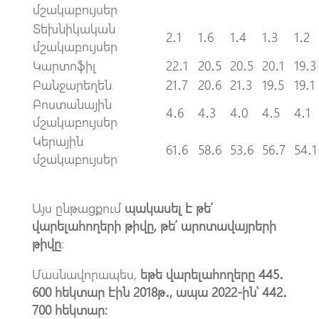
մշակաբույսեր
Տեխնիկական
2․1
1․6
1․4
1․3
1․2
մշակաբույսեր
Կարտոֆիլ
22․1
20․5
20․5
20․1
19․3
Բանջարեղեն
21․7
20․6
21․3
19․5
19․1
Բոստանային
4․6
4․3
4․0
4․5
4․1
մշակաբույսեր
Կերային
61․6
58․6
53․6
56․7
54․1
մշակաբույսեր
Այս ընթացքում
պակասել է թե՛
վարելահողերի թիվը, թե՛ արոտավայրերի
թիվը
։
Մասնավորապես,
եթե վարելահողերը 445․
600 հեկտար էին 2018թ․, ապա 2022-ին՝ 442․
700 հեկտար։