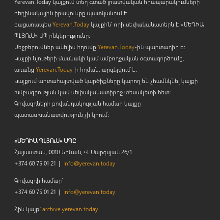
Yerevan.Today կայքում տեղ գտած լրատվական հրապարակումների
հեղինակային իրավունքը պատկանում է
բացառապես
Yerevan.Today
կայքին` որի սեփականատերն է «ՄԵԴԻԱ
ՊԼՅՈ
ւ
Ս» ՍՊ ընկերությունը։
Մեջբերումներ անելիս հղումը
Yerevan.Today
-ին պարտադիր է:
Կայքի նյութերի մասնակի կամ ամբողջական օգտագործումը,
առանց
Yerevan.Today
-ի հղման, արգելվում է:
Կայքում արտահայտված կարծիքները կարող են չհամնկնել կայքի
խմբագրության կամ սեփականատիրոջ տեսակետի հետ:
Գովազդների բովանդակության համար կայքը
պատասխանատվություն չի կրում:
«ՄԵԴԻԱ ՊԼՅՈւՍ» ՍՊԸ
Հայաստան, 0010 Երևան, Վ. Սարգսյան 26/1
+374 60 75 01 21 |
info@yerevan.today
Գովազդի համար`
+374 60 75 01 21 |
info@yerevan.today
Հին կայք`
archive.yerevan.today