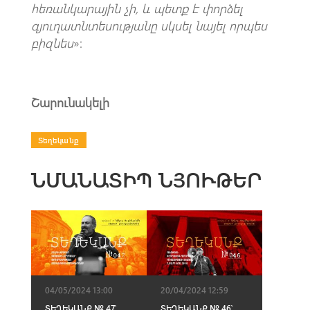
հեռանկարային չի, և պետք է փորձել
գյուղատնտեսությանը սկսել նայել որպես
բիզնես
»:
Շարունակելի
Տեղեկանք
ՆՄԱՆԱՏԻՊ ՆՅՈՒԹԵՐ
04/05/2024 13:00
20/04/2024 12:59
ՏԵՂԵԿԱՆՔ № 47՝
ՏԵՂԵԿԱՆՔ № 46՝