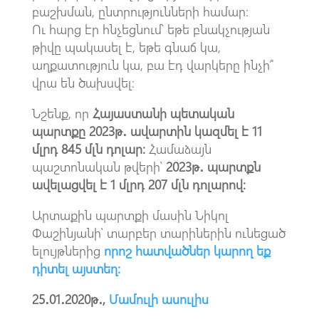
բաշխման, ընտրությունների համար։
Ո
ւ
հարց էր հնչեցնում՝ եթե բնակչության
թիվը պակասել է, եթե գնաճ կա,
աղքատություն կա, բա էդ վարկերը ինչի՞
վրա են ծախսվել։
Նշենք, որ
Հայաստանի պետական
պարտքը 2023թ․ ավարտին կազմել է 11
մլրդ 845 մլն դոլար։
Համաձայն
պաշտոնական թվերի՝
2023թ․ պարտքն
ավելացվել է 1 մլրդ 207 մլն դոլարով։
Արտաքին պարտքի մասին Նիկոլ
Փաշինյանի՝ տարբեր տարիներին ունեցած
ելույթներից
որոշ հ
ատվածներ
կարող եք
դիտել այստեղ։
25․01․2020թ․,
Մամուլի ասուլիս