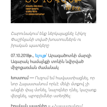
k
p
p
Շարունակում ենք ներկայացնել Նիկոլ
Փաշինյանի տված խոստումներն ու
իրական պատկերը
07.10.2018թ․,
ելույթ
՝ Արագածոտնի մարզի
Ագարակ համայնքի տոնին նվիրված
միջոցառման ժամանակ
Խոստում —
Ո
ւ
զում եմ հավաստիացնել, որ
նոր Հայաստանում որևէ մեկի մտքով չի
անցնի փայ մտնել, նալոգներ դնել, կաշառք
վերցնել, պրոբլեմներ ստեղծել:
Իրական պատկեր –
«Հայաստանում