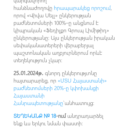
կարգավորող
հանձնաժողովը
հրապարակեց որոշում
,
որով «Վիվա Սելլ» ընկերության
բաժնետոմսերի 100%–ը անցնում է
կիպրական «Ֆեդիլքո Գրուպ Լիմիթիդ»
ընկերությանը։ Այս ընկերության իրական
սեփականատերերի վերաբերյալ
պաշտոնական աղբյուրներում որևէ
տեղեկություն չկար։
25․01․2024թ․
գնորդ ընկերությւոնը
հայտարարեց, որ
«ՄՏՍ Հայաստանի»
բաժնետոմսերի 20%-ը կփոխանցի
Հայաստանի
Հանրապետությանը
`անհատույց։
ՏԵՂԵԿԱՆՔ № 18
-ում
անդրադարձել
ենք ևս երկու նման փաստի։