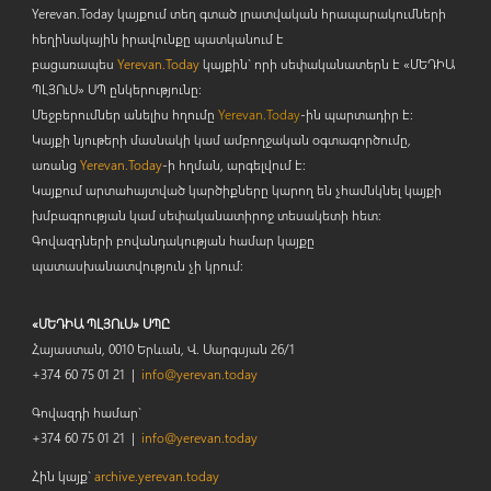
Yerevan.Today կայքում տեղ գտած լրատվական հրապարակումների
հեղինակային իրավունքը պատկանում է
բացառապես
Yerevan.Today
կայքին` որի սեփականատերն է «ՄԵԴԻԱ
ՊԼՅՈ
ւ
Ս» ՍՊ ընկերությունը։
Մեջբերումներ անելիս հղումը
Yerevan.Today
-ին պարտադիր է:
Կայքի նյութերի մասնակի կամ ամբողջական օգտագործումը,
առանց
Yerevan.Today
-ի հղման, արգելվում է:
Կայքում արտահայտված կարծիքները կարող են չհամնկնել կայքի
խմբագրության կամ սեփականատիրոջ տեսակետի հետ:
Գովազդների բովանդակության համար կայքը
պատասխանատվություն չի կրում:
«ՄԵԴԻԱ ՊԼՅՈւՍ» ՍՊԸ
Հայաստան, 0010 Երևան, Վ. Սարգսյան 26/1
+374 60 75 01 21 |
info@yerevan.today
Գովազդի համար`
+374 60 75 01 21 |
info@yerevan.today
Հին կայք`
archive.yerevan.today