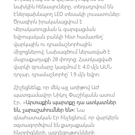
նախկին հենասյուները, տեղադրվում են
էներգախնայող LED տեսակի լուսատուներ:
Ծրագիրն իրականացվում է
Վերակառուցման և զարգացման
եվրոպական բանկի հետ համատեղ՝
վարկային ու դրամաշնորհային
միջոցներով: Նախագծում ներառված է
մայրաքաղաքի 28 փողոց: Հատկացված
վարկի գումարը կազմում է 4.0 մլն ԱՄՆ
դոլար, դրամաշնորհը՝ 1.9 մլն եվրո:
Հիշեցնենք, որ մեկ այլ առիթով ԱԺ
պատգամավոր Նիկոլ Փաշինյանն ասում
էր․ «
Արտաքին պարտքը դա ատկատներ
են, չարաշահումներ են»։
Նա
գնահատական էր հնչեցնում, որ վարկերն
օգտագործվում են քաղաքական
ինտրիգների, ազդեցությունների