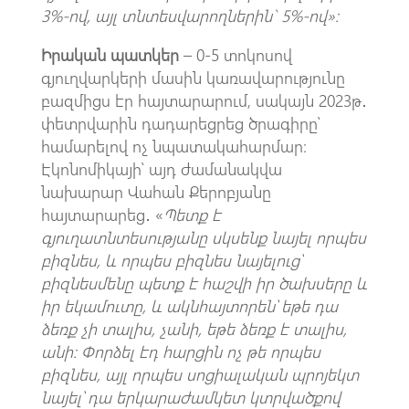
3%-ով, այլ տնտեսվարողներին` 5%-ով
»:
Իրական պատկեր
– 0-5 տոկոսով
գյուղվարկերի մասին կառավարությունը
բազմիցս էր հայտարարում, սակայն 2023թ․
փետրվարին դադարեցրեց ծրագիրը՝
համարելով ոչ նպատակահարմար։
Էկոնոմիկայի՝ այդ ժամանակվա
նախարար Վահան Քերոբյանը
հայտարարեց․ «
Պետք է
գյուղատնտեսությանը սկսենք նայել որպես
բիզնես, և որպես բիզնես նայելուց՝
բիզնեսմենը պետք է հաշվի իր ծախսերը և
իր եկամուտը, և ակնհայտորեն՝ եթե դա
ձեռք չի տալիս, չանի, եթե ձեռք է տալիս,
անի: Փորձել էդ հարցին ոչ թե որպես
բիզնես, այլ որպես սոցիալական պրոյեկտ
նայել՝ դա երկարաժամկետ կտրվածքով