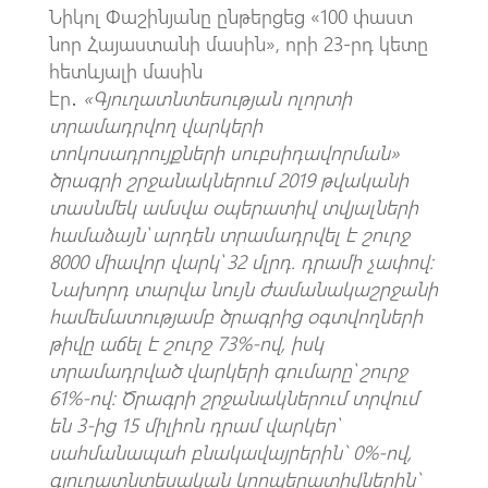
Նիկոլ Փաշինյանը ընթերցեց «100 փաստ
նոր Հայաստանի մասին», որի 23-րդ կետը
հետևյալի մասին
էր․
«Գյուղատնտեսության ոլորտի
տրամադրվող վարկերի
տոկոսադրույքների սուբսիդավորման»
ծրագրի շրջանակներում 2019 թվականի
տասնմեկ ամսվա օպերատիվ տվյալների
համաձայն՝ արդեն տրամադրվել է շուրջ
8000 միավոր վարկ՝ 32 մլրդ. դրամի չափով:
Նախորդ տարվա նույն ժամանակաշրջանի
համեմատությամբ ծրագրից օգտվողների
թիվը աճել է շուրջ 73%-ով, իսկ
տրամադրված վարկերի գումարը՝ շուրջ
61%-ով: Ծրագրի շրջանակներում տրվում
են 3-ից 15 միլիոն դրամ վարկեր՝
սահմանապահ բնակավայրերին` 0%-ով,
գյուղատնտեսական կոոպերատիվներին`