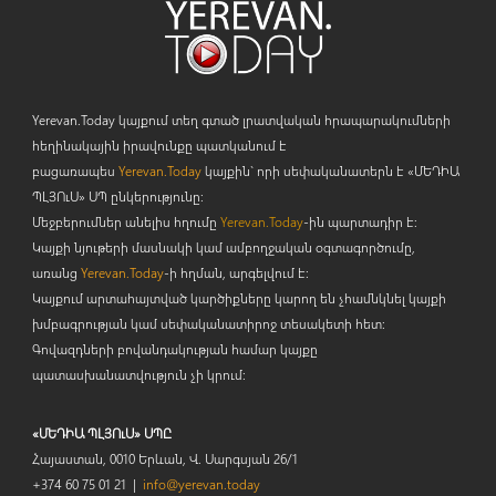
Yerevan.Today կայքում տեղ գտած լրատվական հրապարակումների
հեղինակային իրավունքը պատկանում է
բացառապես
Yerevan.Today
կայքին` որի սեփականատերն է «ՄԵԴԻԱ
ՊԼՅՈ
ւ
Ս» ՍՊ ընկերությունը։
Մեջբերումներ անելիս հղումը
Yerevan.Today
-ին պարտադիր է:
Կայքի նյութերի մասնակի կամ ամբողջական օգտագործումը,
առանց
Yerevan.Today
-ի հղման, արգելվում է:
Կայքում արտահայտված կարծիքները կարող են չհամնկնել կայքի
խմբագրության կամ սեփականատիրոջ տեսակետի հետ:
Գովազդների բովանդակության համար կայքը
պատասխանատվություն չի կրում:
«ՄԵԴԻԱ ՊԼՅՈւՍ» ՍՊԸ
Հայաստան, 0010 Երևան, Վ. Սարգսյան 26/1
+374 60 75 01 21 |
info@yerevan.today