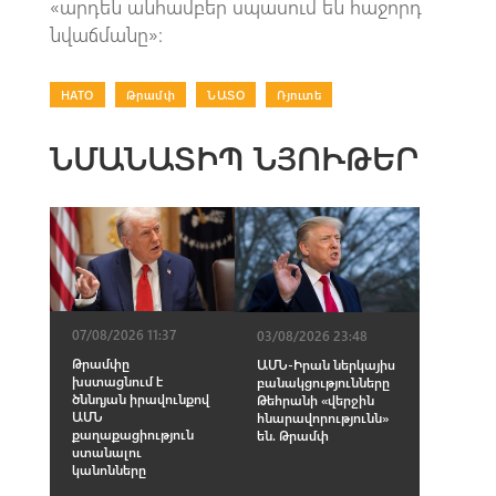
«արդեն անհամբեր սպասում են հաջորդ
նվաճմանը»։
НАТО
|
Թրամփ
|
ՆԱՏՕ
|
Ռյուտե
ՆՄԱՆԱՏԻՊ ՆՅՈՒԹԵՐ
07/08/2026 11:37
03/08/2026 23:48
Թրամփը
ԱՄՆ-Իրան ներկայիս
խստացնում է
բանակցությունները
ծննդյան իրավունքով
Թեհրանի «վերջին
ԱՄՆ
հնարավորությունն»
քաղաքացիություն
են. Թրամփ
ստանալու
կանոնները