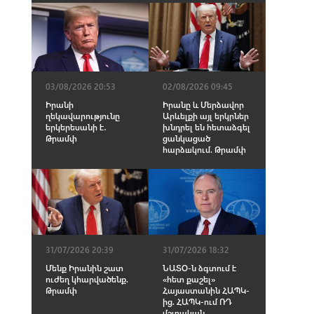
03/08/2026 20:53
02/08/2026 09:45
Իրանի
Իրանը և Մերձավոր
ղեկավարությունը
Արևելքի այլ երկրներ
երկերեսանի է․
խնդրել են հետաձգել
Թրամփ
ցանկացած
հարձшկում. Թրամփ
31/07/2026 20:39
31/07/2026 18:32
Մենք Իրանին շատ
ՆԱՏՕ-ն ձգտում է
ուժեղ կհարվածենք.
«հետ քաշել»
Թրամփ
Հայաստանին ՀԱՊԿ-
ից. ՀԱՊԿ-ում ՌԴ
մշտական