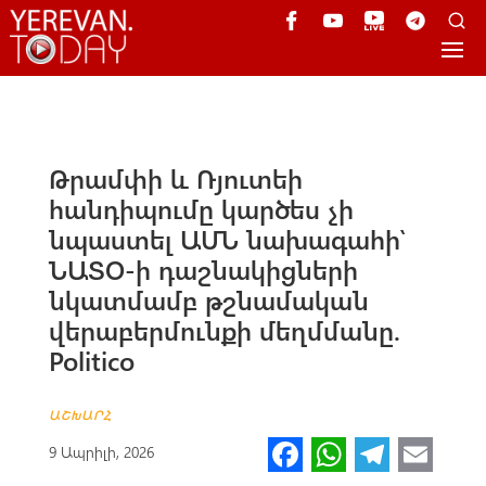
Թրամփի և Ռյուտեի
հանդիպումը կարծես չի
նպաստել ԱՄՆ նախագահի՝
ՆԱՏՕ-ի դաշնակիցների
նկատմամբ թշնամական
վերաբերմունքի մեղմմանը.
Politico
ԱՇԽԱՐՀ
Fa
W
Te
E
9 Ապրիլի, 2026