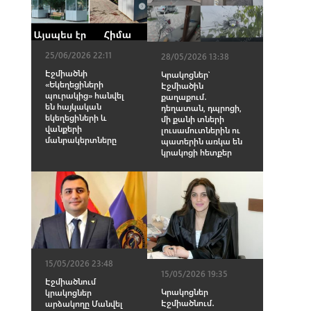
25/06/2026 22:11
28/05/2026 13:38
Էջմիածնի
Կրակոցներ՝
«Եկեղեցիների
Էջմիածին
պուրակից» հանվել
քաղաքում․
են հայկական
դեղատան, դպրոցի,
եկեղեցիների և
մի քանի տների
վանքերի
լուսամուտներին ու
մանրակերտները
պատերին առկա են
կրակոցի հետքեր
15/05/2026 23:48
15/05/2026 19:35
Էջմիածնում
Կրակոցներ
կրակոցներ
Էջմիածնում․
արձակողը Մանվել