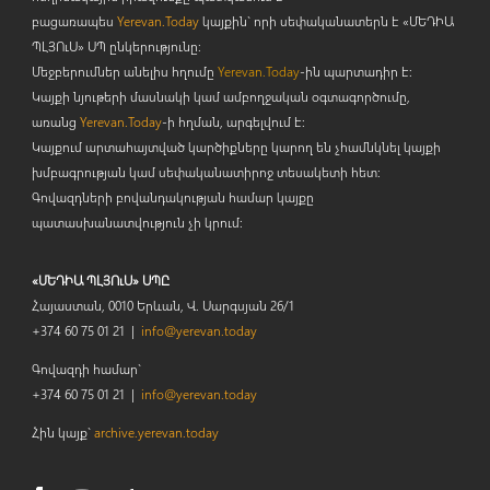
բացառապես
Yerevan.Today
կայքին` որի սեփականատերն է «ՄԵԴԻԱ
ՊԼՅՈ
ւ
Ս» ՍՊ ընկերությունը։
Մեջբերումներ անելիս հղումը
Yerevan.Today
-ին պարտադիր է:
Կայքի նյութերի մասնակի կամ ամբողջական օգտագործումը,
առանց
Yerevan.Today
-ի հղման, արգելվում է:
Կայքում արտահայտված կարծիքները կարող են չհամնկնել կայքի
խմբագրության կամ սեփականատիրոջ տեսակետի հետ:
Գովազդների բովանդակության համար կայքը
պատասխանատվություն չի կրում:
«ՄԵԴԻԱ ՊԼՅՈւՍ» ՍՊԸ
Հայաստան, 0010 Երևան, Վ. Սարգսյան 26/1
+374 60 75 01 21 |
info@yerevan.today
Գովազդի համար`
+374 60 75 01 21 |
info@yerevan.today
Հին կայք`
archive.yerevan.today