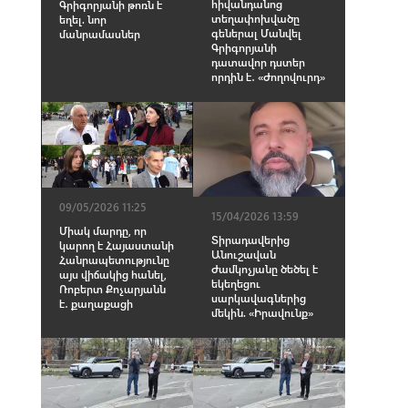
հիվանդանոց
Գրիգորյանի թոռն է
տեղափոխվածը
եղել. նոր
գեներալ Մանվել
մանրամասներ
Գրիգորյանի
դատավոր դստեր
որդին է․ «Ժողովուրդ»
09/05/2026 11:25
15/04/2026 13:59
Միակ մարդը, որ
Տիրադավերից
կարող է Հայաստանի
Անուշավան
Հանրապետությունը
Ժամկոչյանը ծեծել է
այս վիճակից հանել,
եկեղեցու
Ռոբերտ Քոչարյանն
սարկավագներից
է․ քաղաքացի
մեկին. «Իրավունք»