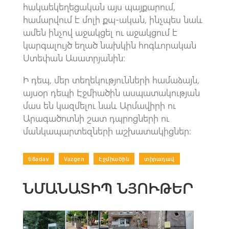
հակաեկեղեցական այս պայքարում,
համարվում է մոլի քպ-ական, ինչպես նաև
ամեն ինչով աջակցել ու աջակցում է
կարգալույծ եղած նախկին հոգևորական
Ստեփան Ասատրյանին։
Ի դեպ, մեր տեղեկությունների համաձայն,
այսօր դեպի Էջմիածին ասպատակության
մաս են կազմելու նաև Արմավիրի ու
Արագածոտնի շատ դպրոցների ու
մանկապարտեզների աշխատակիցներ։
ti8adav
|
Vazgen
|
Էջմիածին
|
տիրադավ
ՆՄԱՆԱՏԻՊ ՆՅՈՒԹԵՐ