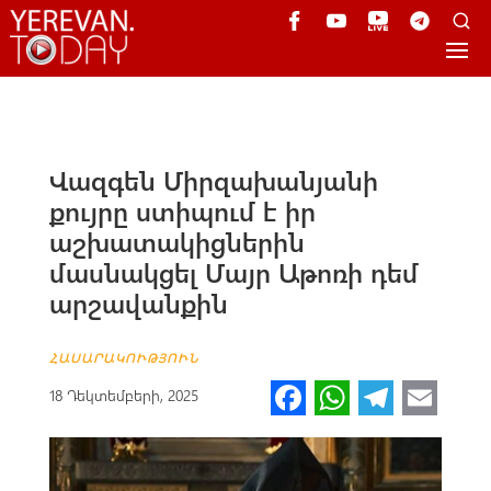
Վազգեն Միրզախանյանի
քույրը ստիպում է իր
աշխատակիցներին
մասնակցել Մայր Աթոռի դեմ
արշավանքին
ՀԱՍԱՐԱԿՈՒԹՅՈՒՆ
Fa
W
Te
E
18 Դեկտեմբերի, 2025
ce
h
le
m
b
at
gr
ail