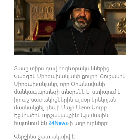
o
s
a
o
A
m
k
p
p
Տասը տիրադավ հոգևորականներից
Վազգեն Միրզախանյանի քույրը՝ Շուշանիկ
Միրզախանյանը, որը Օհանավանի
մանկապարտեզի տնօրենն է, ստիպում է
իր աշխատակիցներին այսօր երեկոյան
մասնակցել դեպի Մայր Աթոռ Սուրբ
Էջմիածին արշավանքին։ Այս մասին
հայտնում են
24News
-ի աղբյուրները։
Վերջինս շատ ակտիվ է