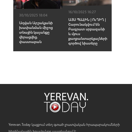
16/10/2025 16:27
30/10/2025 18:04
ԱՅՍ ՊԱՀԻՆ | ՈւՂԻՂ |
Աղվան Արշակյանի
Շարունակվում են
խափանման միջոց
Բագրատ սրբազանի
տնային կալանքը
և մյուս
վերացվեց.
քաղբանտարկյալների
փաստաբան
գործով նիստերը
Yerevan.Today կայքում տեղ գտած լրատվական հրապարակումների
հեղինակային իրավունքը պատկանում է