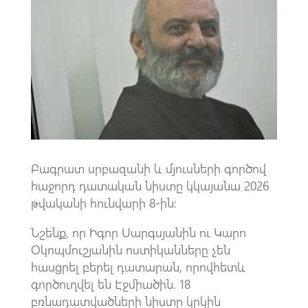
b
at
gr
ail
o
s
a
o
A
m
k
p
p
Բագրատ սրբազանի և մյուսների գործով
հաջորդ դատական նիստը կկայանա 2026
թվականի հունվարի 8-ին:
Նշենք, որ Իգոր Սարգսյանին ու Կարո
Օկոպմուշյանին ոստիկանները չեն
հասցրել բերել դատարան, որովհետև
գործուղվել են Էջմիածին. 18
բռնադատվածների նիստը կրկին