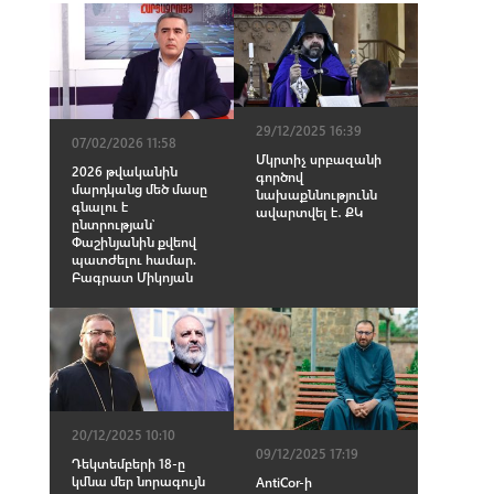
29/12/2025 16:39
07/02/2026 11:58
Մկրտիչ սրբազանի
2026 թվականին
գործով
մարդկանց մեծ մասը
նախաքննությունն
գնալու է
ավարտվել է․ ՔԿ
ընտրության՝
Փաշինյանին քվեով
պատժելու համար.
Բագրատ Միկոյան
20/12/2025 10:10
09/12/2025 17:19
Դեկտեմբերի 18-ը
կմնա մեր նորագույն
AntiCor-ի