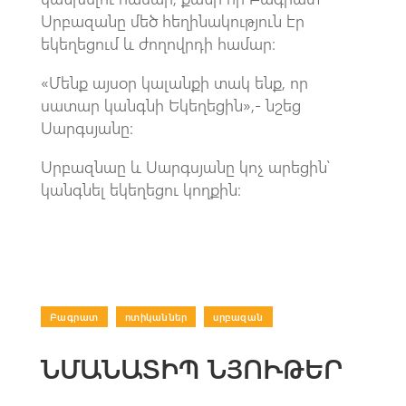
Սրբազանը մեծ հեղինակություն էր
եկեղեցում և ժողովրդի համար։
«Մենք այսօր կալանքի տակ ենք, որ
սատար կանգնի Եկեղեցին»,- նշեց
Սարգսյանը։
Սրբազնաը և Սարգսյանը կոչ արեցին՝
կանգնել եկեղեցու կողքին։
Բագրատ
|
ոտիկաններ
|
սրբազան
ՆՄԱՆԱՏԻՊ ՆՅՈՒԹԵՐ