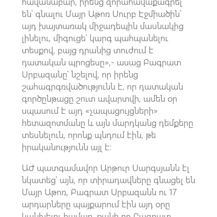
հավանաբար, իրենց զորահավաքագրել
են՝ գնալու Մայր Աթոռ Սուրբ Էջմիածին՝
այդ խայտառակ միջադեպին մասնակից
լինելու, միգուցե՝ կարգ պահպանելու
տեսքով, բայց դրանից տուժում է
դատական պրոցեսը»,- ասաց Բագրատ
Սրբազանը՝ նշելով, որ իրենց
շահագրգռվածությունն է, որ դատական
գործընթացը շուտ ավարտվի, ամեն օր
սպասում է այդ «չապացույցների»
հետազոտմանը և այն մարդկանց դեմքերը
տեսնելուն, որոնք պնդում էին, թե
իրականությունն այլ է։
ԱԺ պատգամավոր Արթուր Սարգսյանն էլ
նկատեց՝ այն, որ տիրադավները գնացել են
Մայր Աթոռ, Բագրատ Սրբազանն ու 17
արդարները պայքարում էին այդ օրը
կանխելու համար, քանի որ Բագրատ