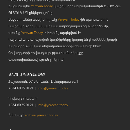
բացառապես
Yerevan.Today
կայքին` որի սեփականատերն է «ՄԵԴԻԱ
ՊԼՅՈ
ւ
Ս» ՍՊ ընկերությունը։
Մեջբերումներ անելիս հղումը
Yerevan.Today
-ին պարտադիր է:
Կայքի նյութերի մասնակի կամ ամբողջական օգտագործումը,
առանց
Yerevan.Today
-ի հղման, արգելվում է:
Կայքում արտահայտված կարծիքները կարող են չհամնկնել կայքի
խմբագրության կամ սեփականատիրոջ տեսակետի հետ:
Գովազդների բովանդակության համար կայքը
պատասխանատվություն չի կրում:
«ՄԵԴԻԱ ՊԼՅՈւՍ» ՍՊԸ
Հայաստան, 0010 Երևան, Վ. Սարգսյան 26/1
+374 60 75 01 21 |
info@yerevan.today
Գովազդի համար`
+374 60 75 01 21 |
info@yerevan.today
Հին կայք`
archive.yerevan.today