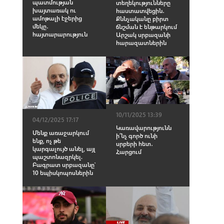
պատմության
տեղեկությունները
խայտառակ ու
հաստատվեցին․
ամոթալի էջերից
Քննչականը բիրտ
մեկը․
ճնշման է ենթարկում
հայտարարություն
Արշակ սրբազանի
հարազատներին
10/11/2025 13:39
04/12/2025 17:17
Կառավարությունն
Մենք առաջարկում
ի՞նչ գործ ունի
ենք, ոչ թե
սրբերի հետ․
կարգալույծ անել, այլ
Հարցում
պաշտոնազրկել.
Բագրատ սրբազանը՝
10 եպիսկոպոսներին