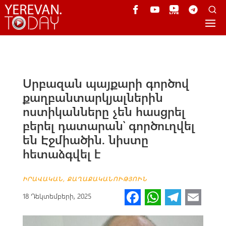
Սրբազան պայքարի գործով
քաղբանտարկյալներին
ոստիկանները չեն հասցրել
բերել դատարան՝ գործուղվել
են Էջմիածին. նիստը
հետաձգվել է
ԻՐԱՎԱԿԱՆ
,
ՔԱՂԱՔԱԿԱՆՈՒԹՅՈՒՆ
Fa
W
Te
E
18 Դեկտեմբերի, 2025
ce
h
le
m