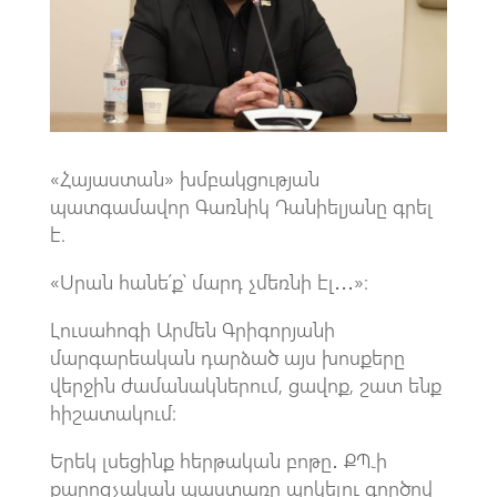
k
p
p
«Հայաստան» խմբակցության
պատգամավոր Գառնիկ Դանիելյանը գրել
է.
«Սրան հանե՛ք՝ մարդ չմեռնի էլ․․․»։
Լուսահոգի Արմեն Գրիգորյանի
մարգարեական դարձած այս խոսքերը
վերջին ժամանակներում, ցավոք, շատ ենք
հիշատակում։
Երեկ լսեցինք հերթական բոթը․ ՔՊ֊ի
քարոզչական պաստառը պոկելու գործով