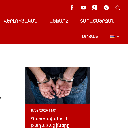
ՎԵՐԼՈՒԾԱԿԱՆ
ԱՇԽԱՐՀ
ՏԱՐԱԾԱՇՐՋԱՆ
ԱՐՑԱԽ
մ
9/08/2026 14:01
Դաշտավանում
քաղաքացիները