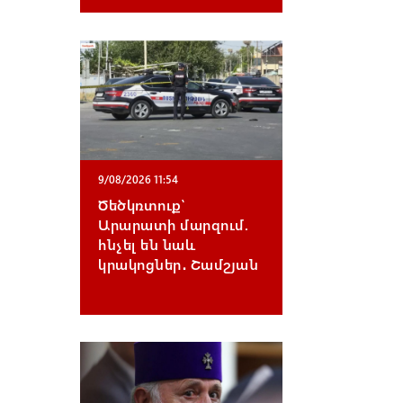
9/08/2026 11:54
Ծեծկռտուք՝
Արարատի մարզում.
հնչել են նաև
կրակոցներ․ Շամշյան