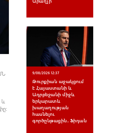
Արաղչի
ՄՆ
9/08/2026 12:37
Թուրքիան աջակցում
է Հայաստանի և
Ադրբեջանի միջև
երկարատև
 և
խաղաղության
փը:
հասնելու
գործընթացին․ Ֆիդան