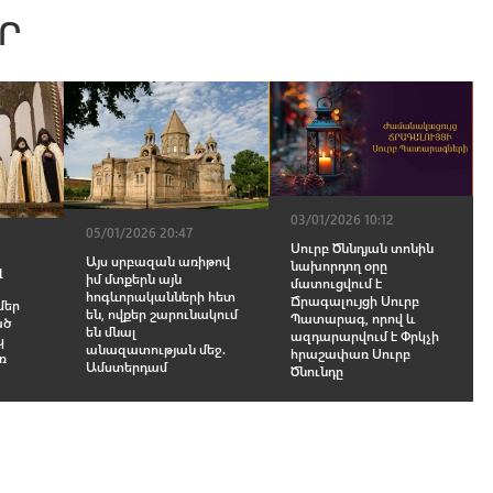
Ր
03/01/2026 10:12
05/01/2026 20:47
Սուրբ Ծննդյան տոնին
Այս սրբազան առիթով
նախորդող օրը
զ
իմ մտքերն այն
մատուցվում է
հոգևորականների հետ
Ճրագալույցի Սուրբ
մեր
են, ովքեր շարունակում
Պատարագ, որով և
ած
են մնալ
ազդարարվում է Փրկչի
կ
անազատության մեջ.
հրաշափառ Սուրբ
ռ
Ամստերդամ
Ծնունդը