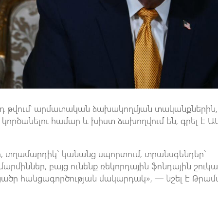
 այդ թվում՝ արմատական ձախակողմյան տականքներին,
ը կործանելու համար և խիստ ձախողվում են, գրել է Ա
եր, տղամարդիկ` կանանց սպորտում, տրանսգենդեր`
արմիններ, բայց ունենք ռեկորդային ֆոնդային շուկա
ածր հանցագործության մակարդակ», — նշել է Թրամ