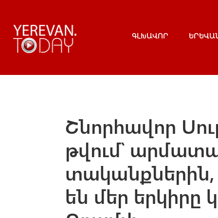
ԳԼԽԱՎՈՐ
ԵՐԵՎԱ
Շնորհավոր Սուր
թվում՝ արմատ
տականքներին, 
են մեր երկիրը 