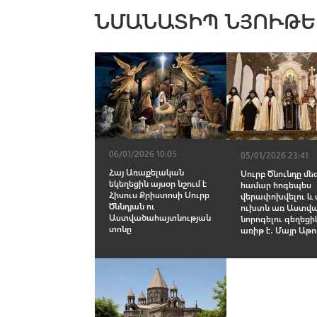
ՆՄԱՆԱՏԻՊ ՆՅՈՒԹԵ
06/01/2026 10:05
05/01/2026 23:41
Հայ Առաքելական
Սուրբ Ծնունդը մե
եկեղեցին այսօր նշում է
համար հոգեպես
Հիսուս Քրիստոսի Սուրբ
վերափոխվելու և 
Ծննդյան ու
ուխտն առ Աստվ
Աստվածահայտնության
նորոգելու գեղեցի
տոնը
առիթ է․ Մայր Աթո