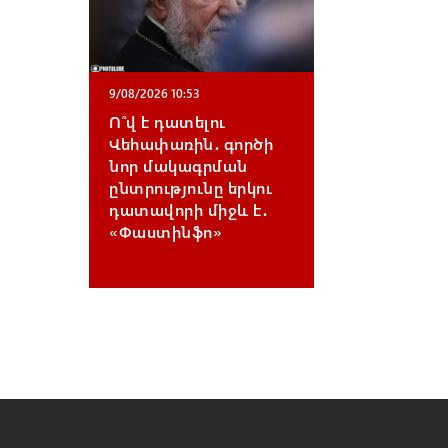
9/08/2026 10:53
Ո՞վ է դատելու
Վեհափառին․ գործի
նոր մակագրման
ընտրությունը երկու
դատավորի միջև է․
«Փաստինֆո»