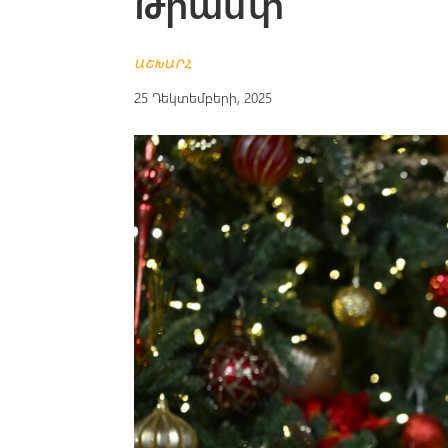
Թրամփ
ԱՇԽԱՐՀ
25 Դեկտեմբերի, 2025