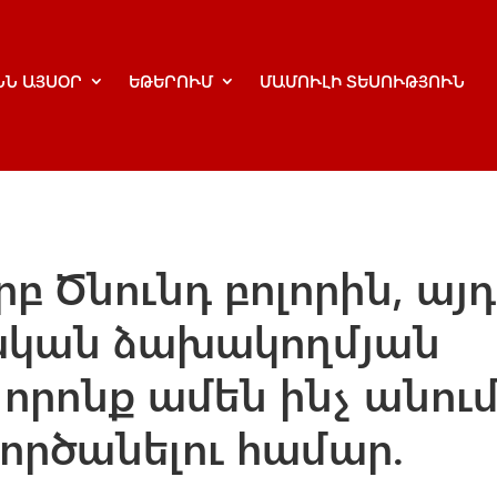
ՆՆ ԱՅՍՕՐ
ԵԹԵՐՈՒՄ
ՄԱՄՈՒԼԻ ՏԵՍՈՒԹՅՈՒՆ
բ Ծնունդ բոլորին, այդ
ական ձախակողմյան
որոնք ամեն ինչ անու
կործանելու համար.