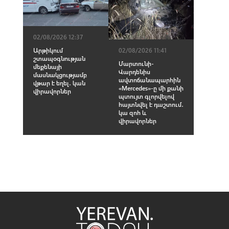
02/08/2026 12:37
02/08/2026 11:41
Արթիկում
շտապօգնության
Մարտունի-
մեքենայի
Վարդենիս
մասնակցությամբ
ավտոճանապարհին
վթար է եղել․ կան
«Mercedes»-ը մի քանի
վիրավորներ
պտույտ գլորվելով
հայտնվել է դաշտում․
կա զnհ և
վիրավnրներ