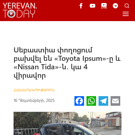
Սեբաստիա փողոցում
բախվել են «Toyota Ipsum»-ը և
«Nissan Tida»-ն․ կա 4
վիրավոր
ՀԱՍԱՐԱԿՈՒԹՅՈՒՆ
Fa
W
Te
E
16 Դեկտեմբերի, 2025
ce
h
le
m
b
at
gr
ail
o
s
a