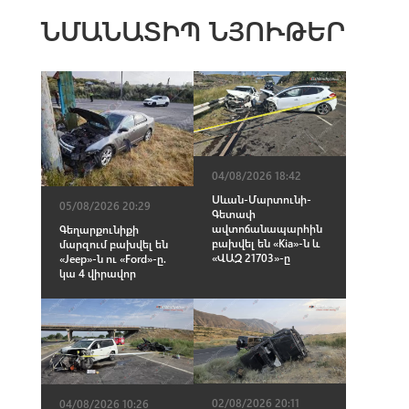
ՆՄԱՆԱՏԻՊ ՆՅՈՒԹԵՐ
04/08/2026 18:42
Սևան-Մարտունի-
05/08/2026 20:29
Գետափ
ավտոճանապարհին
Գեղարքունիքի
բախվել են «Kia»-ն և
մարզում բախվել են
«ՎԱԶ 21703»-ը
«Jeep»-ն ու «Ford»-ը.
կա 4 վիրավոր
02/08/2026 20:11
04/08/2026 10:26