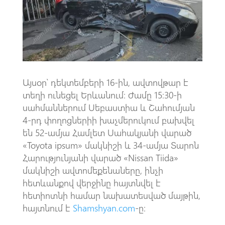
o
A
m
k
p
p
Այսօր՝ դեկտեմբերի 16-ին, ավտովթար է
տեղի ունեցել Երևանում։ Ժամը 15։30-ի
սահմաններում Սեբաստիա և Շահումյան
4-րդ փողոցներիի խաչմերուկում բախվել
են 52-ամյա Համլետ Սահակյանի վարած
«Toyota ipsum» մակնիշի և 34-ամյա Տարոն
Հարությունյանի վարած «Nissan Tiida»
մակնիշի ավտոմեքենաները, ինչի
հետևանքով վերջինը հայտնվել է
հետիոտնի համար նախատեսված մայթին,
հայտնում է
Shamshyan.com
-ը։