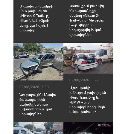
Կոտայքում բախվել
Այգավանի կամրջի
են հարսանիքի
մոտ բախվել են
մեկնող «Nissan X-
«Nissan X-Trail»-ը,
Trail»-ն ու «Mercedes
«Kia»-ն և 2 «Opel»-
G»-ը. վերջինս
ները. կա 1 զnh, 1
կողաշրջվել է. կան
վիրավnր
վիրավnրներ
02/08/2026 13:22
02/08/2026 16:30
Աշտարակի
խճուղում բախվել են
Նուբարաշեն-Մասիս
«Ford Transit»-ը և
ճանապարհին
«BMW»-ն․ 3
բախվել են երեք
վիրավորներից մեկն
ավտոմեքենա. կան
անչափահաս է
վիրավորներ