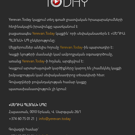
Yerevan.Today կայքում տեղ գտած լրատվական հրապարակումների
հեղինակային իրավունքը պատկանում է
բացառապես
Yerevan.Today
կայքին` որի սեփականատերն է «ՄԵԴԻԱ
ՊԼՅՈ
ւ
Ս» ՍՊ ընկերությունը։
Մեջբերումներ անելիս հղումը
Yerevan.Today
-ին պարտադիր է:
Կայքի նյութերի մասնակի կամ ամբողջական օգտագործումը,
առանց
Yerevan.Today
-ի հղման, արգելվում է:
Կայքում արտահայտված կարծիքները կարող են չհամնկնել կայքի
խմբագրության կամ սեփականատիրոջ տեսակետի հետ:
Գովազդների բովանդակության համար կայքը
պատասխանատվություն չի կրում:
«ՄԵԴԻԱ ՊԼՅՈւՍ» ՍՊԸ
Հայաստան, 0010 Երևան, Վ. Սարգսյան 26/1
+374 60 75 01 21 |
info@yerevan.today
Գովազդի համար`