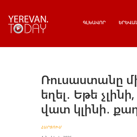
ԳԼԽԱՎՈՐ
ԵՐԵՎԱ
Ռուսաստանը մի
եղել․ Եթե չլին
վատ կլինի․ ք
ՀԱՐՑՈՒՄ