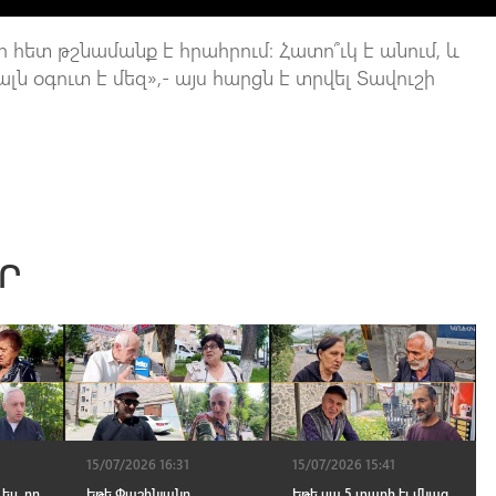
 հետ թշնամանք է հրահրում։ Հատո՞ւկ է անում, և
ն օգուտ է մեզ»,- այս հարցն է տրվել Տավուշի
Ր
15/07/2026 16:31
15/07/2026 15:41
ես, որ
Եթե Փաշինյանը
Եթե սա 5 տարի էլ մնաց,