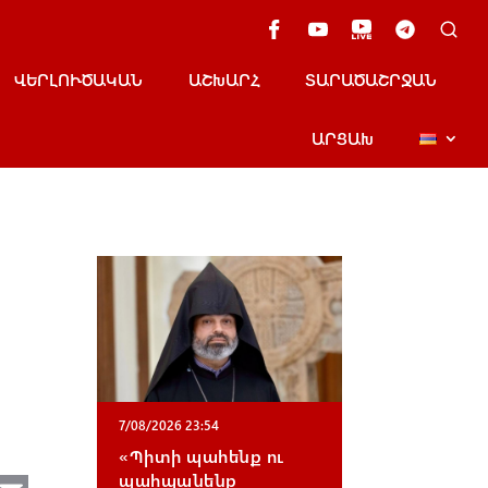
ՎԵՐԼՈՒԾԱԿԱՆ
ԱՇԽԱՐՀ
ՏԱՐԱԾԱՇՐՋԱՆ
ԱՐՑԱԽ
7/08/2026 23:54
«Պիտի պահենք ու
պահպանենք