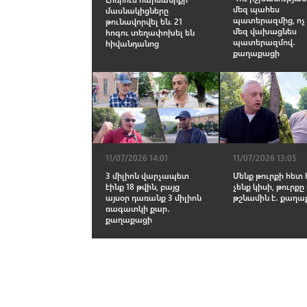
մեզ պահես
մասնակիցները
պատերազմից, ոչ
թունավորվել են. 21
մեզ վախացնես
հոգու տեղափոխել են
պատերազմով․
հիվանդանոց
քաղաքացի
11/07/2026 14:01
11/07/2026 13:05
3 միլիոն վարչապետ
Մենք թուրքի հետ
էինք 18 թվին, բայց
չենք կիսի, թուրքը
այսօր դառանք 3 միլիոն
թշնամին է․ քաղ
ռագատկի քար․
քաղաքացի