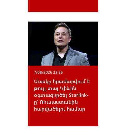
7/08/2026 22:36
Մասկը հրաժարվում է
թույլ տալ Կիևին
օգտագործել Starlink-
ը՝ Ռուսաստանին
հարվածելու համար