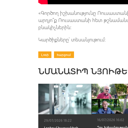
«Գործող իշխանությունը Ռուսաստանի
արդյո՞ք Ռուսաստանի հետ թշնամանալ
բնակիչներին:
Կարծիքները՝ տեսանյութում։
Լոռի
|
հարցում
ՆՄԱՆԱՏԻՊ ՆՅՈՒԹԵ
16/07/2026 16:02
29/07/2026 18:22
Դու իշխանության 
Լոռիում հարսանիքի