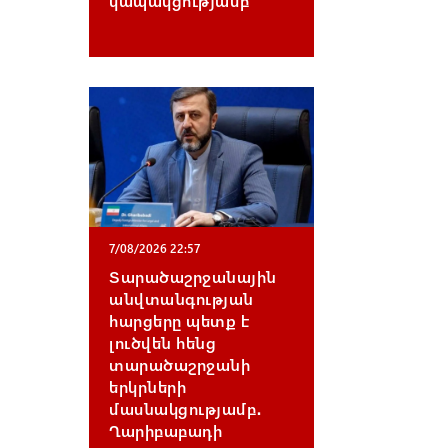
կապակցությամբ
7/08/2026 22:57
Տարածաշրջանային
անվտանգության
հարցերը պետք է
լուծվեն հենց
տարածաշրջանի
երկրների
մասնակցությամբ․
Ղարիբաբադի