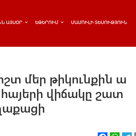
ՆՆ ԱՅՍՕՐ
ԵԹԵՐՈՒՄ
ՄԱՄՈՒԼԻ ՏԵՍՈՒԹՅՈՒՆ
շտ մեր թիկունքին ա
ի, հայերի վիճակը շատ
աղաքացի