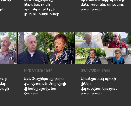
հեռանա, ոչ մի
մենք շատ ենք տուժելու․
 թե
պատերազմ էլ չի
քաղաքացի
լինելու․ քաղաքացի
10/07/2026 11:47
09/07/2026 17:44
 հաց
Եթե Փաշինյանը դուրս
Միանշանակ պիտի
 մեր
գա, վտարեն, ժողովրդի
լիներ
աքացի
վիճակը կլավանա․
վերաքվեարկություն․
Հարցում
քաղաքացի