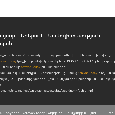
այսօր
Եթերում
Մամուլի տեսություն
ական
 կայքում տեղ գտած լրատվական հրապարակումների հեղինակային իրավունքը 
erevan.Today
կայքին` որի սեփականատերն է «ՄԵԴԻԱ ՊԼՅՈ
ւ
Ս» ՍՊ ընկերություն
անելիս հղումը
Yerevan.Today
-ին պարտադիր է:
րի մասնակի կամ ամբողջական օգտագործումը, առանց
Yerevan.Today
-ի հղման, ա
հայտված կարծիքները կարող են չհամնկնել կայքի խմբագրության կամ սեփա
:
ովանդակության համար կայքը պատասխանատվություն չի կրում:
© Copyright –
Yerevan.Today |
Բոլոր իրավունքները պաշտպանված ե