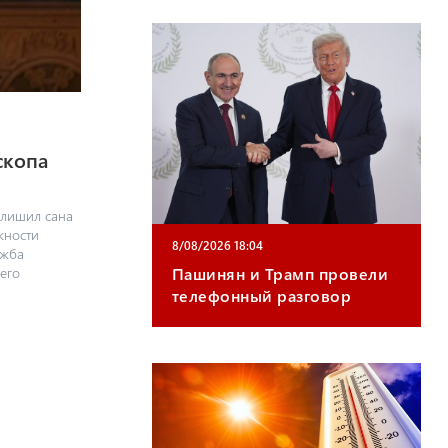
скопа
 лишил сана
жности
8/08/2026 18:04
ужба
Пашинян и Трамп провели
его
телефонный разговор