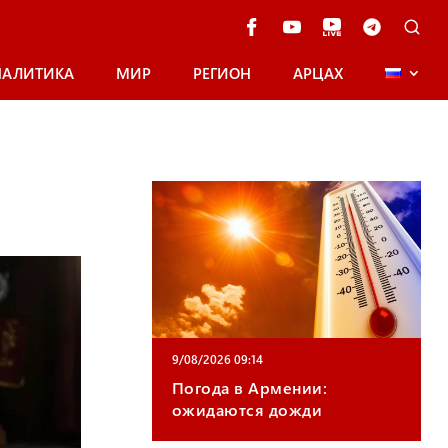
НАЛИТИКА
МИР
РЕГИОН
АРЦАХ
9/08/2026 09:14
Погода в Армении:
ожидаются дожди