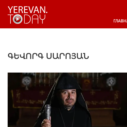
ГЛАВН
ԳԵՎՈՐԳ ՍԱՐՈՅԱՆ