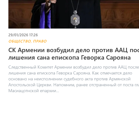
29/01/2026 17:26
,
ОБЩЕСТВО
ПРАВО
СК Армении возбудил дело против ААЦ по
лишения сана епископа Геворка Сарояна
Следственный Комитет Армении возбудил дело против ААЦ после
лишения сана епископа Геворка Сарояна. Как отмечается дело
основано на неисполнении судебного акта против Армянской
Апостольской Церкви. Напомним, ранее отстраненный от поста г
Масиацотнской епархии...