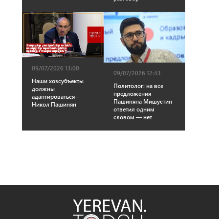
09/07/2026 13:00
09/07/2026 12:43
Наши хозсубъекты
Политолог: на все
должны
предложения
адаптироваться –
Пашиняна Мишустин
Никол Пашинян
ответил одним
словом — нет