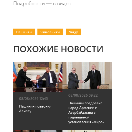
Подробности — в видео
Пашинян
|
Чиновники
|
Շուշի
ПОХОЖИЕ НОВОСТИ
08/08/2026 09:22
08/08/2026 12:45
Пашинян поздравил
Пашинян позвонил
народ Армении и
Алиеву
Азербайджана с
годовщиной
установления «мира»