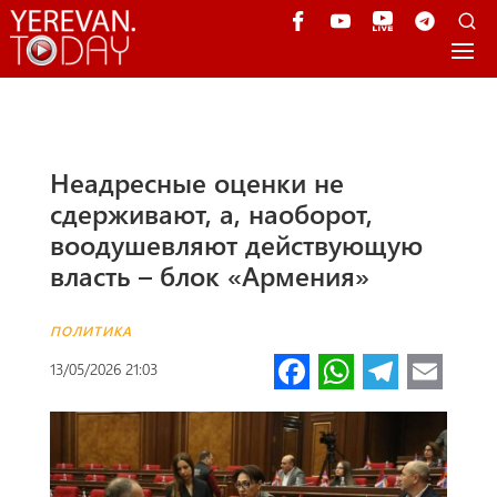
Неадресные оценки не
сдерживают, а, наоборот,
воодушевляют действующую
власть – блок «Армения»
ПОЛИТИКА
Fa
W
Te
E
13/05/2026 21:03
ce
h
le
m
b
at
gr
ail
o
s
a