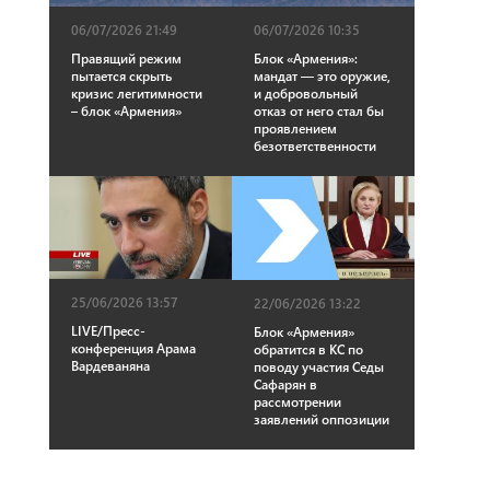
06/07/2026 21:49
06/07/2026 10:35
Правящий режим
Блок «Армения»:
пытается скрыть
мандат — это оружие,
кризис легитимности
и добровольный
– блок «Армения»
отказ от него стал бы
проявлением
безответственности
25/06/2026 13:57
22/06/2026 13:22
LIVE/Пресс-
Блок «Армения»
конференция Арама
обратится в КС по
Вардеваняна
поводу участия Седы
Сафарян в
рассмотрении
заявлений оппозиции