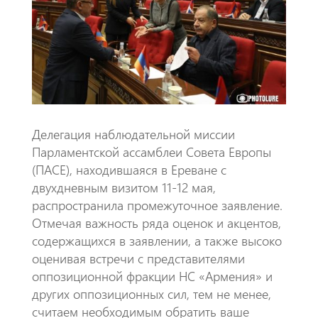
o
A
m
k
p
p
Делегация наблюдательной миссии
Парламентской ассамблеи Совета Европы
(ПАСЕ), находившаяся в Ереване с
двухдневным визитом 11-12 мая,
распространила промежуточное заявление.
Отмечая важность ряда оценок и акцентов,
содержащихся в заявлении, а также высоко
оценивая встречи с представителями
оппозиционной фракции НС «Армения» и
других оппозиционных сил, тем не менее,
считаем необходимым обратить ваше