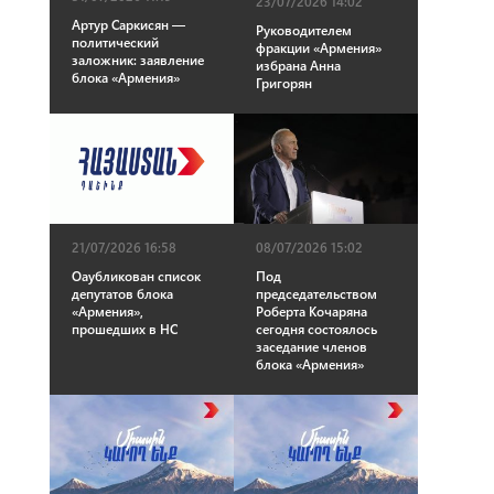
23/07/2026 14:02
Артур Саркисян —
Руководителем
политический
фракции «Армения»
заложник: заявление
избрана Анна
блока «Армения»
Григорян
21/07/2026 16:58
08/07/2026 15:02
Оаубликован список
Под
депутатов блока
председательством
«Армения»,
Роберта Кочаряна
прошедших в НС
сегодня состоялось
заседание членов
блока «Армения»