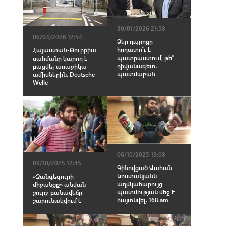
30/01/2026 21:58
06/04/2026 12:54
Ձեր դպրոցը
հողատո՞ւ է
Հայաստան-Թուրքիա
պատրաստում, թե՞
սահմանը կարող է
դիվանագետ․
բացվել առաջիկա
պատմաբան
ամիսներին. Deutsche
Welle
06/10/2025 19:08
09/10/2025 12:45
Գինովցած Վահան
Կոստանյանն
«Զանգեզուրի
աղմկահարույց
միջանցք» անվան
պատմության մեջ է
շուրջ բանավեճը
հայտնվել. 168.am
շարունակվում է