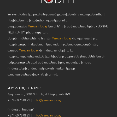
Yerevan.Today կայքում տեղ գտած լրատվական հրապարակումների
հեղինակային իրավունքը պատկանում է
բացառապես
Yerevan.Today
կայքին` որի սեփականատերն է «ՄԵԴԻԱ
ՊԼՅՈ
ւ
Ս» ՍՊ ընկերությունը։
Մեջբերումներ անելիս հղումը
Yerevan.Today
-ին պարտադիր է:
Կայքի նյութերի մասնակի կամ ամբողջական օգտագործումը,
առանց
Yerevan.Today
-ի հղման, արգելվում է:
Կայքում արտահայտված կարծիքները կարող են չհամնկնել կայքի
խմբագրության կամ սեփականատիրոջ տեսակետի հետ:
Գովազդների բովանդակության համար կայքը
պատասխանատվություն չի կրում:
«ՄԵԴԻԱ ՊԼՅՈւՍ» ՍՊԸ
Հայաստան, 0010 Երևան, Վ. Սարգսյան 26/1
+374 60 75 01 21 |
info@yerevan.today
Գովազդի համար`
+374 60 75 01 21 |
info@yerevan.today