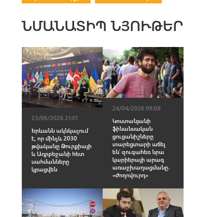
ՆՄԱՆԱՏԻՊ ՆՅՈՒԹԵՐ
24/04/2026 09:08
23/06/2026 21:01
Կոստանյանի
ֆինանսական
Երևանն ակնկալում
ցուցանիշները
է, որ մինչև 2030
տարեցտարի աճել
թվականը Թուրքիայի
են՝ զուգահեռ նրա
և Ադրբեջանի հետ
կարիերայի արագ
սահմանները
առաջխաղացմանը․
կբացվեն
«Ժողովուրդ»