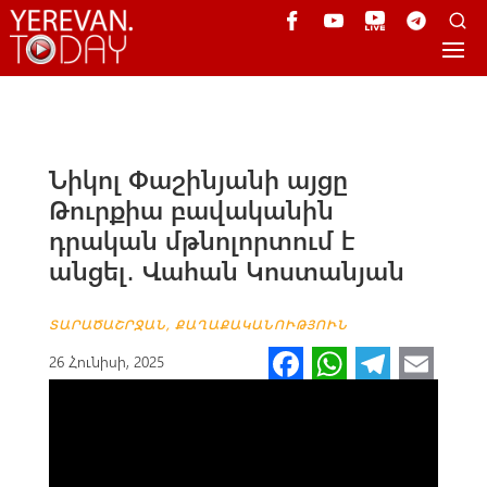
Նիկոլ Փաշինյանի այցը
Թուրքիա բավականին
դրական մթնոլորտում է
անցել․ Վահան Կոստանյան
ՏԱՐԱԾԱՇՐՋԱՆ
,
ՔԱՂԱՔԱԿԱՆՈՒԹՅՈՒՆ
Fa
W
Te
E
26 Հունիսի, 2025
ce
h
le
m
b
at
gr
ail
o
s
a