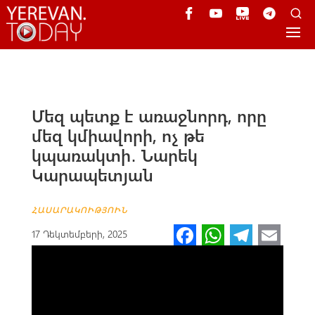
Մեզ պետք է առաջնորդ, որը
մեզ կմիավորի, ոչ թե
կպառակտի․ Նարեկ
Կարապետյան
ՀԱՍԱՐԱԿՈՒԹՅՈՒՆ
Fa
W
Te
E
17 Դեկտեմբերի, 2025
ce
h
le
m
b
at
gr
ail
o
s
a