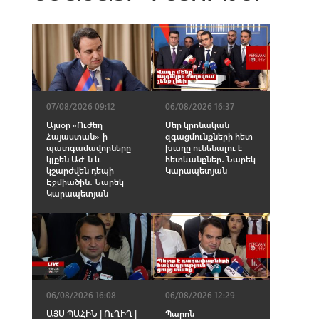
07/08/2026 09:12
06/08/2026 16:37
Այսօր «Ուժեղ
Մեր կրոնական
Հայաստան»-ի
զգացմունքների հետ
պատգամավորները
խաղը ունենալու է
կլքեն ԱԺ-ն և
հետևանքներ․ Նարեկ
կշարժվեն դեպի
Կարապետյան
Էջմիածին․ Նարեկ
Կարապետյան
06/08/2026 16:08
06/08/2026 12:29
ԱՅՍ ՊԱՀԻՆ | ՈւՂԻՂ |
Պարոն