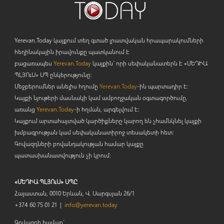
Yerevan.Today կայքում տեղ գտած լրատվական հրապարակումների
հեղինակային իրավունքը պատկանում է
բացառապես
Yerevan.Today
կայքին` որի սեփականատերն է «ՄԵԴԻԱ
ՊԼՅՈ
ւ
Ս» ՍՊ ընկերությունը։
Մեջբերումներ անելիս հղումը
Yerevan.Today
-ին պարտադիր է:
Կայքի նյութերի մասնակի կամ ամբողջական օգտագործումը,
առանց
Yerevan.Today
-ի հղման, արգելվում է:
Կայքում արտահայտված կարծիքները կարող են չհամնկնել կայքի
խմբագրության կամ սեփականատիրոջ տեսակետի հետ:
Գովազդների բովանդակության համար կայքը
պատասխանատվություն չի կրում:
«ՄԵԴԻԱ ՊԼՅՈւՍ» ՍՊԸ
Հայաստան, 0010 Երևան, Վ. Սարգսյան 26/1
+374 60 75 01 21 |
info@yerevan.today
Գովազդի համար`