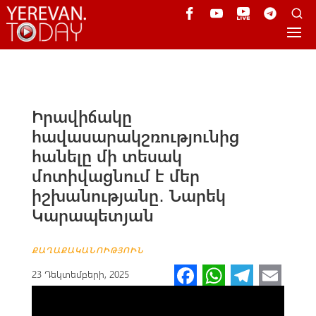
Իրավիճակը
հավասարակշռությունից
հանելը մի տեսակ
մոտիվացնում է մեր
իշխանությանը․ Նարեկ
Կարապետյան
ՔԱՂԱՔԱԿԱՆՈՒԹՅՈՒՆ
Fa
W
Te
E
23 Դեկտեմբերի, 2025
ce
h
le
m