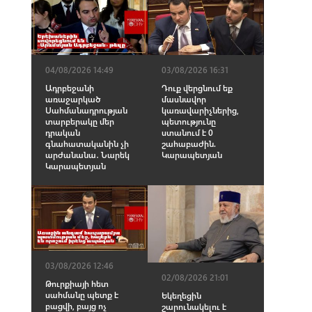
04/08/2026 14:49
03/08/2026 16:31
Ադրբեջանի
Դուք վերցնում եք
առաջարկած
մասնավոր
Սահմանադրության
կառավարիչներից,
տարբերակը մեր
պետությունը
դրական
ստանում է 0
գնահատականին չի
շահաբաժին.
արժանանա․ Նարեկ
Կարապետյան
Կարապետյան
03/08/2026 12:46
02/08/2026 21:01
Թուրքիայի հետ
սահմանը պետք է
Եկեղեցին
բացվի, բայց ոչ
շարունակելու է