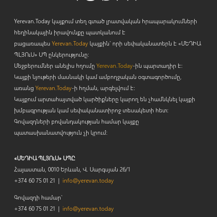
Yerevan.Today կայքում տեղ գտած լրատվական հրապարակումների
հեղինակային իրավունքը պատկանում է
բացառապես
Yerevan.Today
կայքին` որի սեփականատերն է «ՄԵԴԻԱ
ՊԼՅՈ
ւ
Ս» ՍՊ ընկերությունը։
Մեջբերումներ անելիս հղումը
Yerevan.Today
-ին պարտադիր է:
Կայքի նյութերի մասնակի կամ ամբողջական օգտագործումը,
առանց
Yerevan.Today
-ի հղման, արգելվում է:
Կայքում արտահայտված կարծիքները կարող են չհամնկնել կայքի
խմբագրության կամ սեփականատիրոջ տեսակետի հետ:
Գովազդների բովանդակության համար կայքը
պատասխանատվություն չի կրում:
«ՄԵԴԻԱ ՊԼՅՈւՍ» ՍՊԸ
Հայաստան, 0010 Երևան, Վ. Սարգսյան 26/1
+374 60 75 01 21 |
info@yerevan.today
Գովազդի համար`
+374 60 75 01 21 |
info@yerevan.today