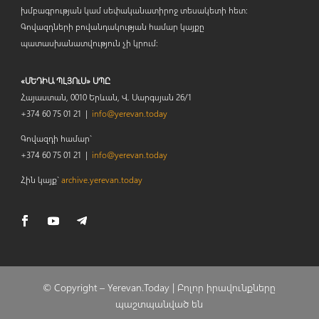
խմբագրության կամ սեփականատիրոջ տեսակետի հետ:
Գովազդների բովանդակության համար կայքը
պատասխանատվություն չի կրում:
«ՄԵԴԻԱ ՊԼՅՈւՍ» ՍՊԸ
Հայաստան, 0010 Երևան, Վ. Սարգսյան 26/1
+374 60 75 01 21 |
info@yerevan.today
Գովազդի համար`
+374 60 75 01 21 |
info@yerevan.today
Հին կայք`
archive.yerevan.today
© Copyright –
Yerevan.Today |
Բոլոր իրավունքները
պաշտպանված են