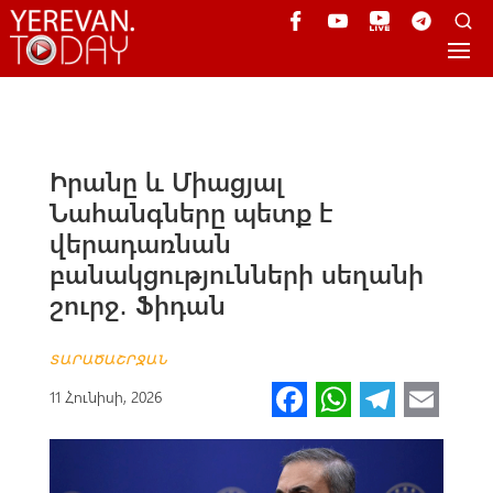
Իրանը և Միացյալ
Նահանգները պետք է
վերադառնան
բանակցությունների սեղանի
շուրջ․ Ֆիդան
ՏԱՐԱԾԱՇՐՋԱՆ
Fa
W
Te
E
11 Հունիսի, 2026
ce
h
le
m
b
at
gr
ail