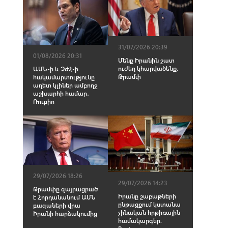
31/07/2026 20:39
01/08/2026 20:31
Մենք Իրանին շատ
ուժեղ կհարվածենք.
ԱՄՆ-ի և ՉԺՀ-ի
Թրամփ
hակամարտությունը
աղետ կլիներ ամբողջ
աշխարհի համար․
Ռուբիո
29/07/2026 18:26
29/07/2026 14:23
Թրամփը զայրացրած
Իրանը շաբաթների
է Հորդանանում ԱՄՆ
ընթացքում կստանա
բազաների վրա
չինական hրթիռային
Իրանի հարձակումից
համակարգեր.