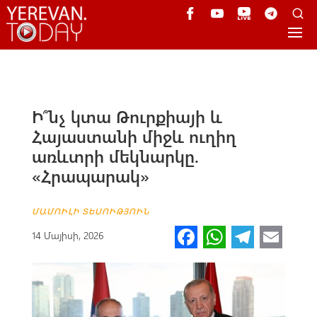
Ի՞նչ կտա Թուրքիայի և
Հայաստանի միջև ուղիղ
առևտրի մեկնարկը.
«Հրապարակ»
ՄԱՄՈՒԼԻ ՏԵՍՈՒԹՅՈՒՆ
Fa
W
Te
E
14 Մայիսի, 2026
ce
h
le
m
b
at
gr
ail
o
s
a