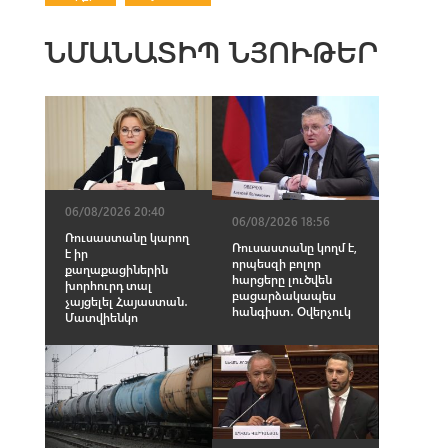
ՆՄԱՆԱՏԻՊ ՆՅՈՒԹԵՐ
06/08/2026 20:40
06/08/2026 18:56
Ռուսաստանը կարող
Ռուսաստանը կողմ է,
է իր
որպեսզի բոլոր
քաղաքացիներին
հարցերը լուծվեն
խորհուրդ տալ
բացարձակապես
չայցելել Հայաստան․
հանգիստ․ Օվերչուկ
Մատվիենկո