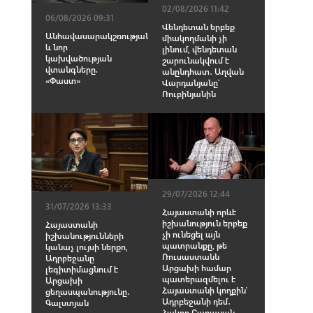
02/08/2026 11:42
06/08/2026 09:31
Վենդետան երբեք
Անհավասարակշռության
միակողմանի չի
և նոր
լինում, վենդետան
կախվածության
շարունակվում է
վտանգները.
անընդհատ․ Աղվան
«Փաստ»
Վարդանյանը՝
Ռուբինյանին
29/07/2026 12:44
31/07/2026 13:33
Հայաստանի որևէ
իշխանություն երբեք
Հայաստանի
չի ունեցել այն
իշխանությունների
պատրանքը, թե
կանաչ լույսի ներքո,
Ռուսաստանն
Ադրբեջանը
Արցախի համար
լեգիտիմացնում է
պատերազմելու է
Արցախի
Հայաստանի կողքին՝
ցեղասպանությունը․
Ադրբեջանի դեմ․
Գալստյան
Հակոբ Բադալյան