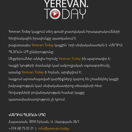
Yerevan.Today կայքում տեղ գտած լրատվական հրապարակումների
հեղինակային իրավունքը պատկանում է
բացառապես
Yerevan.Today
կայքին` որի սեփականատերն է «ՄԵԴԻԱ
ՊԼՅՈ
ւ
Ս» ՍՊ ընկերությունը։
Մեջբերումներ անելիս հղումը
Yerevan.Today
-ին պարտադիր է:
Կայքի նյութերի մասնակի կամ ամբողջական օգտագործումը,
առանց
Yerevan.Today
-ի հղման, արգելվում է:
Կայքում արտահայտված կարծիքները կարող են չհամնկնել կայքի
խմբագրության կամ սեփականատիրոջ տեսակետի հետ:
Գովազդների բովանդակության համար կայքը
պատասխանատվություն չի կրում:
«ՄԵԴԻԱ ՊԼՅՈւՍ» ՍՊԸ
Հայաստան, 0010 Երևան, Վ. Սարգսյան 26/1
+374 60 75 01 21 |
info@yerevan.today