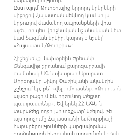
Ըստ այդմ՝ Թուրքիայից երրորդ երկրների
միջոցով Հայաստան մեկնող կամ նույն
երթուղով ժամանող ապրանքների վրա
այժմ, որպես վերջնական նշանակման կետ
կամ ծագման երկիր, կարող է նշվել՝
«Հայաստան/Թուրքիա»։
Հիշեցնենք․ նախօրեին Երեւանի
Շենգավիթ շրջանում քարոզարշավի
ժամանակ ԱԳ նախարար Արարատ
Միրզոյանը Նիկոլ Փաշինյանի ականջին
շշնջում էր, թե` «վելքոմ» ասենք. «Թուրքերն
այսօր բացում են, ողջունող տեքստ
պատրաստենք»։ Եվ երեկ ՀՀ ԱԳՆ-ն
տարածեց ողջույնի տեքստը՝ նշելով, թե
այս որոշումը Հայաստանի եւ Թուրքիայի
հարաբերությունների կարգավորման
գործընթացի հերթական արդյունքն է։ Իսկ