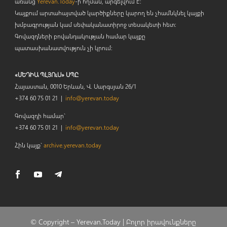
առանց
Yerevan.Today
-ի հղման, արգելվում է:
Կայքում արտահայտված կարծիքները կարող են չհամնկնել կայքի
խմբագրության կամ սեփականատիրոջ տեսակետի հետ:
Գովազդների բովանդակության համար կայքը
պատասխանատվություն չի կրում:
«ՄԵԴԻԱ ՊԼՅՈւՍ» ՍՊԸ
Հայաստան, 0010 Երևան, Վ. Սարգսյան 26/1
+374 60 75 01 21 |
info@yerevan.today
Գովազդի համար`
+374 60 75 01 21 |
info@yerevan.today
Հին կայք`
archive.yerevan.today
© Copyright –
Yerevan.Today |
Բոլոր իրավունքները