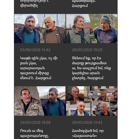
պատերազմ․
վերածվել
Հարցում
03/06/2026 13:42
29/05/2026 19:20
Կաթի գին չկա, ոչ մի
Տենում եք, որ էս
բան չկա,
մարդը թուրքամետ
արարատյան
ա, ես ապշում եմ, ոնց
դաշտում միրգը
կարելիա սրան
մնում է․ Հարցում
ընտրել․ հարցում
29/05/2026 19:06
29/05/2026 13:43
Ռուսն ա մեզ
Համոզված եմ, որ
պաշտպանողը,
«Հայաստան»