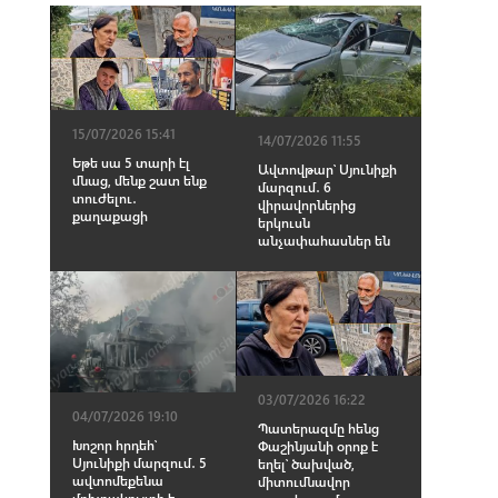
15/07/2026 15:41
14/07/2026 11:55
Եթե սա 5 տարի էլ
Ավտովթար՝ Սյունիքի
մնաց, մենք շատ ենք
մարզում․ 6
տուժելու․
վիրավորներից
քաղաքացի
երկուսն
անչափահասներ են
03/07/2026 16:22
04/07/2026 19:10
Պատերազմը հենց
Խոշոր հրդեհ՝
Փաշինյանի օրոք է
Սյունիքի մարզում․ 5
եղել՝ ծախված,
ավտոմեքենա
միտումնավոր
մոխրակույտի է