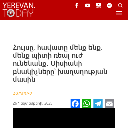
Հույսը, հավատը մենք ենք․
մենք պիտի ռեալ ուժ
ունենանք․ Սիսիանի
բնակիչները՝ խաղաղության
մասին
ՀԱՐՑՈՒՄ
Fa
W
Te
E
26 Դեկտեմբերի, 2025
ce
h
le
m
b
at
gr
ail