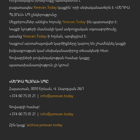
բացառապես
Yerevan.Today
կայքին` որի սեփականատերն է «ՄԵԴԻԱ
ՊԼՅՈ
ւ
Ս» ՍՊ ընկերությունը։
Մեջբերումներ անելիս հղումը
Yerevan.Today
-ին պարտադիր է:
Կայքի նյութերի մասնակի կամ ամբողջական օգտագործումը,
առանց
Yerevan.Today
-ի հղման, արգելվում է:
Կայքում արտահայտված կարծիքները կարող են չհամնկնել կայքի
խմբագրության կամ սեփականատիրոջ տեսակետի հետ:
Գովազդների բովանդակության համար կայքը
պատասխանատվություն չի կրում:
«ՄԵԴԻԱ ՊԼՅՈւՍ» ՍՊԸ
Հայաստան, 0010 Երևան, Վ. Սարգսյան 26/1
+374 60 75 01 21 |
info@yerevan.today
Գովազդի համար`
+374 60 75 01 21 |
info@yerevan.today
Հին կայք`
archive.yerevan.today