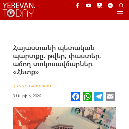
Հայաստանի պետական
պարտքը․ թվեր, փաստեր,
աճող տոկոսավճարներ.
«Հետք»
ՀԱՍԱՐԱԿՈՒԹՅՈՒՆ
Fa
W
Te
E
3 Ապրիլի, 2026
ce
h
le
m
b
at
gr
ail
o
s
a