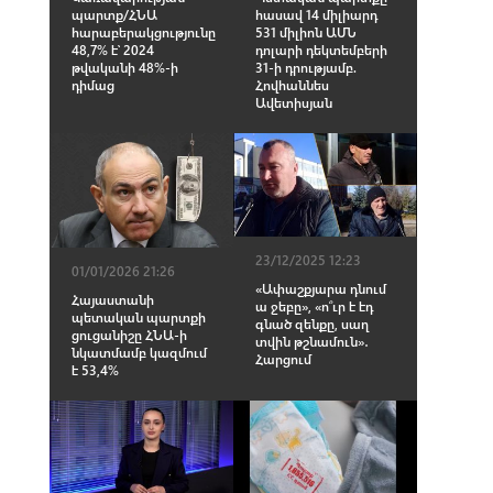
հասավ 14 միլիարդ
պարտք/ՀՆԱ
531 միլիոն ԱՄՆ
հարաբերակցությունը
դոլարի դեկտեմբերի
48,7% է՝ 2024
31-ի դրությամբ.
թվականի 48%-ի
Հովհաննես
դիմաց
Ավետիսյան
23/12/2025 12:23
01/01/2026 21:26
«Ափաշքյարա դնում
Հայաստանի
ա ջեբը», «ո՞ւր է էդ
պետական պարտքի
գնած զենքը, սաղ
ցուցանիշը ՀՆԱ-ի
տվին թշնամուն»․
նկատմամբ կազմում
Հարցում
է 53,4%