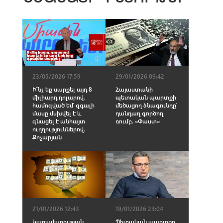
23/05/2026 17:59
29/01/2026 09:42
Ի՞նչ եք սարքել այդ 8
Հայաստանի
միլիարդ դոլարով․
պետական պարտքի
համոզված եմ՝ զգալի
մեծացող ձնագունդը՝
մասը մսխվել է և
դանդաղ գործող
գնացել է անհայտ
ռումբ. «Փաստ»
ուղղություններով․
Քոչարյան
19/01/2026 23:04
21/01/2026 12:43
Պետական պարտքը
Կառավարության