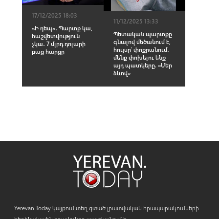
17/12/2025 18:03
11/12/2025 13:33
«Ի դեպ»․ Պարտք կա,
Պետական պարտքը
հաշվետվություն
գնալով մեծանում է,
չկա․ 7 մլրդ դոլարի
հույսը՝ փոքրանում․
բաց հարցը
մենք փոխելու ենք
այդ պատկերը. «Մեր
ձևով»
Yerevan.Today կայքում տեղ գտած լրատվական հրապարակումների
հեղինակային իրավունքը պատկանում է