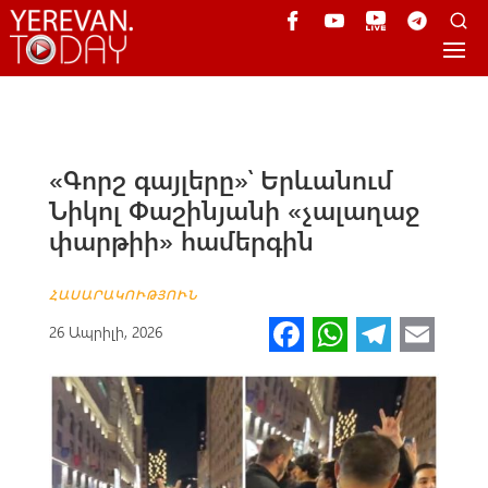
«Գորշ գայլերը»՝ Երևանում
Նիկոլ Փաշինյանի «չալաղաջ
փարթիի» համերգին
ՀԱՍԱՐԱԿՈՒԹՅՈՒՆ
Fa
W
Te
E
26 Ապրիլի, 2026
ce
h
le
m
b
at
gr
ail
o
s
a
o
A
m