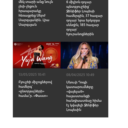
մեկ տարի անց նույն
6 միլիոն դոլար
լեփ-լեցուն
պետբյուջեից՝
հրապարակը
Ջենիֆեր Լոպեսի
հեռացրեց Սերժ
համերգին, 37 հազար
Սարգսյանին․ Լիա
դոլար՝ նրա երկօրյա
Սարգսյան
սննդին, 185 հազար
դոլար՝
հյուրանոցներին
13/05/2025 10:41
08/04/2025 10:49
Բյուջեի միջոցներով
Սնուփ Դոգի
համերգ՝
կատարումները
«ընտրյալների»
«վայելած»
համա՞ր. «Փաստ»
հայաստանցի
հանդիսատեսը հիմա
էլ կվայելի Ջենիֆեր
Լոպեսին