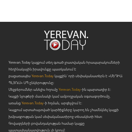
Yerevan.Today կայքում տեղ գտած լրատվական հրապարակումների
հեղինակային իրավունքը պատկանում է
բացառապես
Yerevan.Today
կայքին` որի սեփականատերն է «ՄԵԴԻԱ
ՊԼՅՈ
ւ
Ս» ՍՊ ընկերությունը։
Մեջբերումներ անելիս հղումը
Yerevan.Today
-ին պարտադիր է:
Կայքի նյութերի մասնակի կամ ամբողջական օգտագործումը,
առանց
Yerevan.Today
-ի հղման, արգելվում է:
Կայքում արտահայտված կարծիքները կարող են չհամնկնել կայքի
խմբագրության կամ սեփականատիրոջ տեսակետի հետ:
Գովազդների բովանդակության համար կայքը
պատասխանատվություն չի կրում: