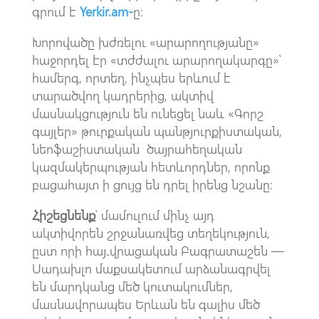
գրում է
Yerkir.am-
ը։
Խորովածը խժռելու «արարողությանը»
հաջորդել էր «տժժալու արարողակարգը»՝
համերգ, որտեղ, ինչպես երևում է
տարածվող կադրերից, ակտիվ
մասնակցություն են ունեցել նաև «Գորշ
գայլեր» թուրքական պանթյուրքիստական,
նեոֆաշիստական ծայրահեղական
կազմակերպության հետևորդներ, որոնք
բացահայտ ի ցույց են դրել իրենց նշանը։
Հիշեցնենք
՝ մամուլում մինչ այդ
ակտիվորեն շրջանառվեց տեղեկություն,
ըստ որի հայ֊վրացական Բագրատաշեն —
Սադախլո մաքսակետում արձանագրվել
են մարդկանց մեծ կուտակումներ,
մասնավորապես Երևան են գալիս մեծ