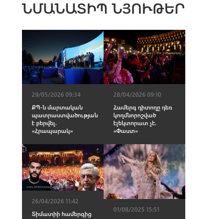
ՆՄԱՆԱՏԻՊ ՆՅՈՒԹԵՐ
29/05/2026 09:34
28/04/2026 09:10
ՔՊ-ն մարտական
Համերգ դիտողը դեռ
պատրաստվածության
կողմնորոշված
է բերվել.
էլեկտորատ չէ.
«Հրապարակ»
«Փաստ»
26/04/2026 11:42
01/08/2025 15:51
Տիմատիի համերգից