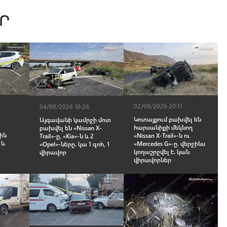
Ր
02/08/2026 20:11
04/08/2026 10:26
-
Կոտայքում բախվել են
Այգավանի կամրջի մոտ
հարսանիքի մեկնող
բախվել են «Nissan X-
ին
«Nissan X-Trail»-ն ու
Trail»-ը, «Kia»-ն և 2
 և
«Mercedes G»-ը. վերջինս
«Opel»-ները. կա 1 զnh, 1
կողաշրջվել է. կան
վիրավnր
վիրավnրներ