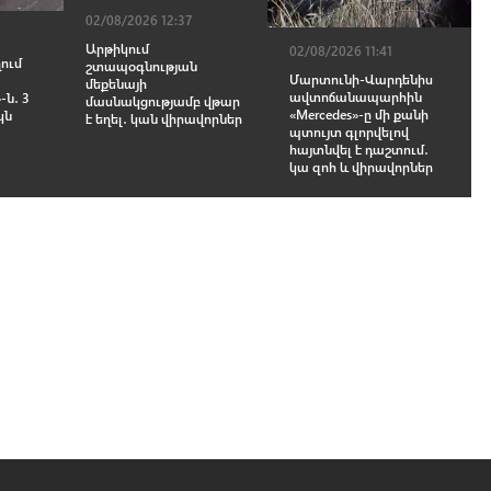
02/08/2026 12:37
Արթիկում
02/08/2026 11:41
ում
շտապօգնության
Մարտունի-Վարդենիս
մեքենայի
ավտոճանապարհին
-ն․ 3
մասնակցությամբ վթար
«Mercedes»-ը մի քանի
կն
է եղել․ կան վիրավորներ
պտույտ գլորվելով
հայտնվել է դաշտում․
կա զnհ և վիրավnրներ