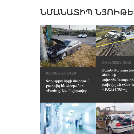
ՆՄԱՆԱՏԻՊ ՆՅՈՒԹԵ
04/08/2026 18:42
Սևան-Մարտունի
05/08/2026 20:29
Գետափ
ավտոճանապարհ
Գեղարքունիքի մարզում
բախվել են «Kia»-ն
բախվել են «Jeep»-ն ու
«ՎԱԶ 21703»-ը
«Ford»-ը. կա 4 վիրավոր