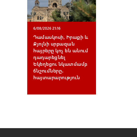
6/08/2026 21:16
Դամասկոսի, Իրաքի և
Քյոլնի սրբազան
հայրերը կոչ են անում
դադարեցնել
Եկեղեցու նկատմամբ
ճնշումները․
հայտարարություն