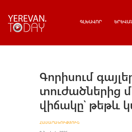
ԳԼԽԱՎՈՐ
ԵՐԵՎԱ
Գորիսում գայլ
տուժածներից մե
վիճակը՝ թեթև 
ՀԱՍԱՐԱԿՈՒԹՅՈՒՆ