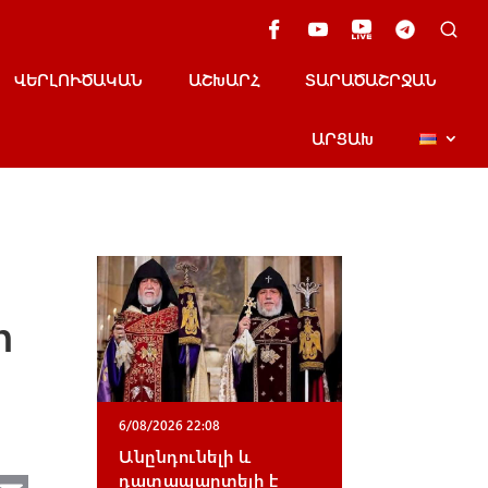
ՎԵՐԼՈՒԾԱԿԱՆ
ԱՇԽԱՐՀ
ՏԱՐԱԾԱՇՐՋԱՆ
ԱՐՑԱԽ
ի
6/08/2026 22:08
Անընդունելի և
դատապարտելի է