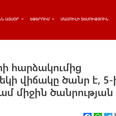
ՆՆ ԱՅՍՕՐ
ԵԹԵՐՈՒՄ
ՄԱՄՈՒԼԻ ՏԵՍՈՒԹՅՈՒՆ
երի հարձակումից
կի վիճակը ծանր է, 5-
կամ միջին ծանրության