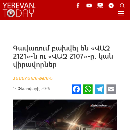
Գավառում բախվել են «ՎԱԶ
2121»-ն ու «ՎԱԶ 2107»-ը․ կան
վիրավորներ
ՀԱՍԱՐԱԿՈՒԹՅՈՒՆ
Fa
W
Te
E
13 Փետրվարի, 2026
ce
h
le
m
b
at
gr
ail
o
s
a
o
A
m