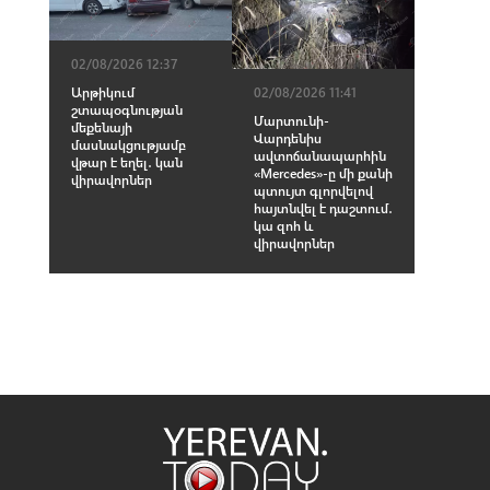
02/08/2026 12:37
02/08/2026 11:41
Արթիկում
շտապօգնության
Մարտունի-
մեքենայի
Վարդենիս
մասնակցությամբ
ավտոճանապարհին
վթար է եղել․ կան
«Mercedes»-ը մի քանի
վիրավորներ
պտույտ գլորվելով
հայտնվել է դաշտում․
կա զnհ և
վիրավnրներ