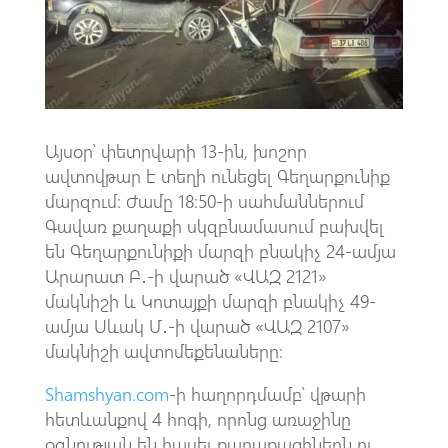
k
p
p
Այսօր՝ փետրվարի 13-ին, խոշոր
ավտովթար է տեղի ունեցել Գեղարքունիք
մարզում։ Ժամը 18։50-ի սահմաններում
Գավառ քաղաքի սկզբնամասում բախվել
են Գեղարքունիքի մարզի բնակիչ 24-ամյա
Արարատ Բ․-ի վարած «ՎԱԶ 2121»
մակնիշի և Կոտայքի մարզի բնակիչ 49-
ամյա Սևակ Մ․-ի վարած «ՎԱԶ 2107»
մակնիշի ավտոմեքենաները։
Shamshyan.com
-ի հաղորդմամբ՝ վթարի
հետևանքով 4 հոգի, որոնց առաջինը
օգնության են հասել քաղաքացիներն ու,