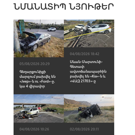
ՆՄԱՆԱՏԻՊ ՆՅՈՒԹԵՐ
04/08/2026 18:42
Սևան-Մարտունի-
05/08/2026 20:29
Գետափ
ավտոճանապարհին
Գեղարքունիքի
բախվել են «Kia»-ն և
մարզում բախվել են
«ՎԱԶ 21703»-ը
«Jeep»-ն ու «Ford»-ը.
կա 4 վիրավոր
02/08/2026 20:11
04/08/2026 10:26