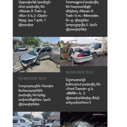
Կոտայքում բախվել
Այգավանի կամրջի
են հարսանիքի
մոտ բախվել են
մեկնող «Nissan X-
«Nissan X-Trail»-ը,
Trail»-ն ու «Mercedes
«Kia»-ն և 2 «Opel»-
G»-ը. վերջինս
ները. կա 1 զnh, 1
կողաշրջվել է. կան
վիրավnր
վիրավnրներ
02/08/2026 13:22
02/08/2026 16:30
Աշտարակի
խճուղում բախվել են
Նուբարաշեն-Մասիս
«Ford Transit»-ը և
ճանապարհին
«BMW»-ն․ 3
բախվել են երեք
վիրավորներից մեկն
ավտոմեքենա. կան
անչափահաս է
վիրավորներ