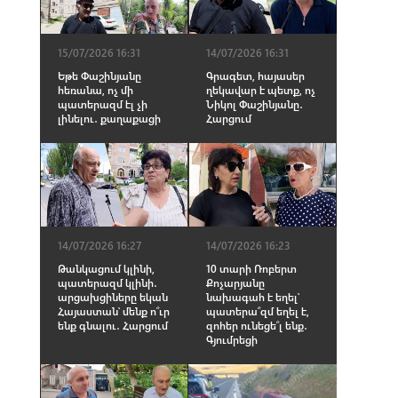
15/07/2026 16:31
14/07/2026 16:31
Եթե Փաշինյանը
Գրագետ, հայասեր
հեռանա, ոչ մի
ղեկավար է պետք, ոչ
պատերազմ էլ չի
Նիկոլ Փաշինյանը․
լինելու․ քաղաքացի
Հարցում
14/07/2026 16:27
14/07/2026 16:23
Թանկացում կլինի,
10 տարի Ռոբերտ
պատերազմ կլինի․
Քոչարյանը
արցախցիները եկան
նախագահ է եղել՝
Հայաստան՝ մենք ո՞ւր
պատերա՞զմ եղել է,
ենք գնալու․ Հարցում
զոհեր ունեցե՞լ ենք․
Գյումրեցի