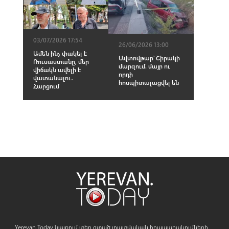
03/07/2026 17:54
26/06/2026 13:00
Ամեն ինչ փակել է
Ավտովթար՝ Շիրակի
Ռուսաստանը, մեր
մարզում. մայր ու
վիճակն ավելի է
որդի
վատանալու․
հոսպիտալացվել են
Հարցում
Yerevan.Today կայքում տեղ գտած լրատվական հրապարակումների