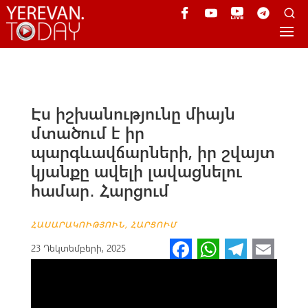
Էս իշխանությունը միայն
մտածում է իր
պարգևավճարների, իր շվայտ
կյանքը ավելի լավացնելու
համար․ Հարցում
ՀԱՍԱՐԱԿՈՒԹՅՈՒՆ
,
ՀԱՐՑՈՒՄ
Fa
W
Te
E
23 Դեկտեմբերի, 2025
ce
h
le
m
b
at
gr
ail