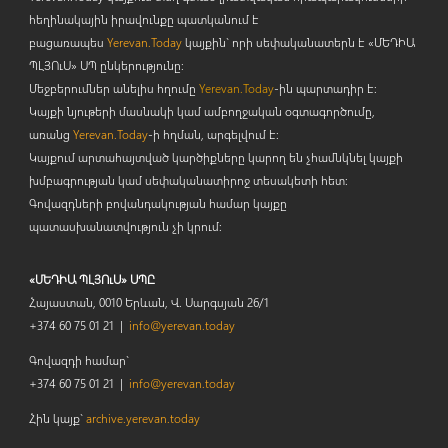
հեղինակային իրավունքը պատկանում է
բացառապես
Yerevan.Today
կայքին` որի սեփականատերն է «ՄԵԴԻԱ
ՊԼՅՈ
ւ
Ս» ՍՊ ընկերությունը։
Մեջբերումներ անելիս հղումը
Yerevan.Today
-ին պարտադիր է:
Կայքի նյութերի մասնակի կամ ամբողջական օգտագործումը,
առանց
Yerevan.Today
-ի հղման, արգելվում է:
Կայքում արտահայտված կարծիքները կարող են չհամնկնել կայքի
խմբագրության կամ սեփականատիրոջ տեսակետի հետ:
Գովազդների բովանդակության համար կայքը
պատասխանատվություն չի կրում:
«ՄԵԴԻԱ ՊԼՅՈւՍ» ՍՊԸ
Հայաստան, 0010 Երևան, Վ. Սարգսյան 26/1
+374 60 75 01 21 |
info@yerevan.today
Գովազդի համար`
+374 60 75 01 21 |
info@yerevan.today
Հին կայք`
archive.yerevan.today