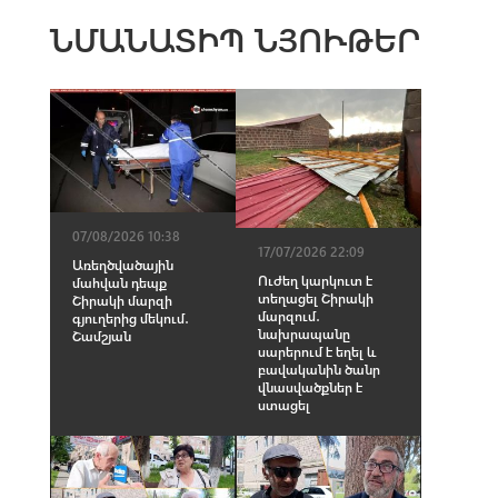
ՆՄԱՆԱՏԻՊ ՆՅՈՒԹԵՐ
07/08/2026 10:38
17/07/2026 22:09
Առեղծվածային
Ուժեղ կարկուտ է
մահվան դեպք
տեղացել Շիրակի
Շիրակի մարզի
մարզում․
գյուղերից մեկում․
նախրապանը
Շամշյան
սարերում է եղել և
բավականին ծանր
վնաuվածքներ է
ստացել