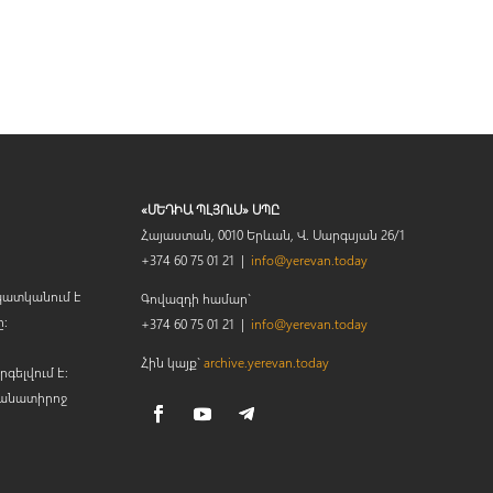
«ՄԵԴԻԱ ՊԼՅՈւՍ» ՍՊԸ
Հայաստան, 0010 Երևան, Վ. Սարգսյան 26/1
+374 60 75 01 21 |
info@yerevan.today
պատկանում է
Գովազդի համար`
ը։
+374 60 75 01 21 |
info@yerevan.today
Հին կայք`
archive.yerevan.today
րգելվում է:
կանատիրոջ