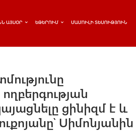
ՆՆ ԱՅՍՕՐ
ԵԹԵՐՈՒՄ
ՄԱՄՈՒԼԻ ՏԵՍՈՒԹՅՈՒՆ
տմությունը
 ողբերգության
այացնելը ցինիզմ է և
Սուքոյանը՝ Սիմոնյանին