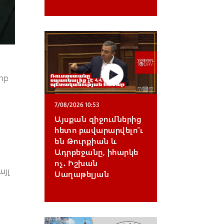
րբ
7/08/2026 10:53
Այսքան զիջումներից
հետո բավարարվելո՞ւ
են Թուրքիան և
Ադրբեջանը, իհարկե
ոչ․ Իշխան
այլ
Սաղաթելյան