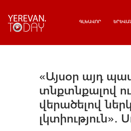
ԳԼԽԱՎՈՐ
ԵՐԵՎԱ
«Այսօր այդ պա
տնքտնքալով ու
վերածելով ներկ
լկտիություն»․ 