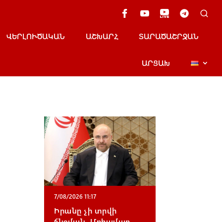
ՎԵՐԼՈՒԾԱԿԱՆ
ԱՇԽԱՐՀ
ՏԱՐԱԾԱՇՐՋԱՆ
ԱՐՑԱԽ
7/08/2026 11:17
Իրանը չի տրվի
ճնշման․ Մոհամադ