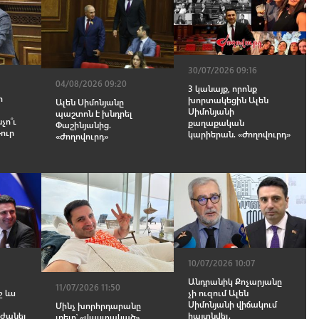
30/07/2026 09:16
04/08/2026 09:20
3 կանայք, որոնք
ի
խորտակեցին Ալեն
Ալեն Սիմոնյանը
Սիմոնյանի
պաշտոն է խնդրել
չո՞ւ
քաղաքական
Փաշինյանից.
թուր
կարիերան. «Ժողովուրդ»
«Ժողովուրդ»
10/07/2026 10:07
Անդրանիկ Քոչարյանը
11/07/2026 11:50
ջ ևս
չի ուզում Ալեն
Սիմոնյանի վիճակում
Մինչ խորհրդարանը
ժանել
հայտնվել.
լքելը՝ «վաստակած»