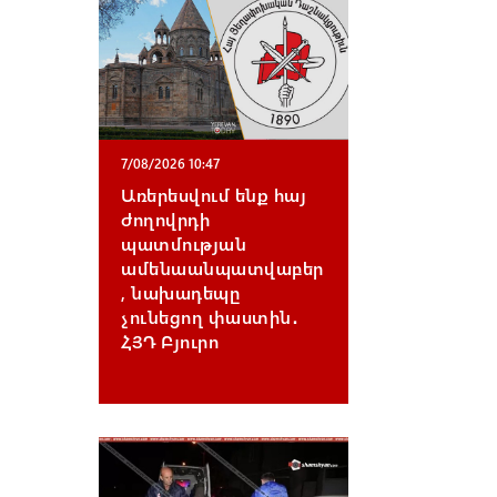
7/08/2026 10:47
Առերեսվում ենք հայ
ժողովրդի
պատմության
ամենաանպատվաբեր
, նախադեպը
չունեցող փաստին․
ՀՅԴ Բյուրո