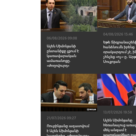
04/08/2026 15:46
06/08/2026 09:08
Եթե Տիգրանաշեն
Ալեն Սիմոնյանի
հանձնումն իրենց
ընտանիքը լքում է
օրակարգում չէ, ին
կառավարական
չհնչեց «ոչ»-ը․ Ար
ամառանոցը.
Սուքոյան
«Ժողովուրդ»
13/07/2026 19:58
21/07/2026 09:27
Ալեն Սիմոնյանը
հեռանալուց առա
Ռուբինյանը ազատվում
մեկ անգամ է
է Ալեն Սիմոնյանի
պարգևավճար բա
կադրերից. «Ժողովուրդ»