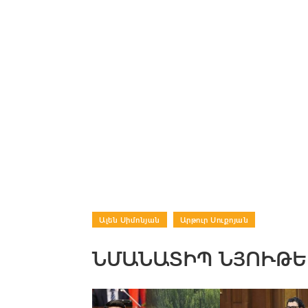
Ալեն Սիմոնյան
|
Արթուր Սուքոյան
ՆՄԱՆԱՏԻՊ ՆՅՈՒԹԵ