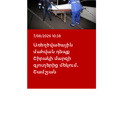
7/08/2026 10:38
Առեղծվածային
մահվան դեպք
Շիրակի մարզի
գյուղերից մեկում․
Շամշյան