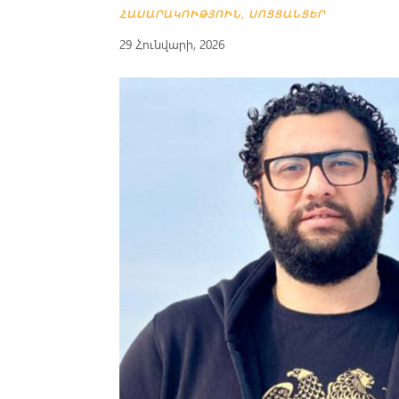
ՀԱՍԱՐԱԿՈՒԹՅՈՒՆ
,
ՍՈՑՑԱՆՑԵՐ
29 Հունվարի, 2026