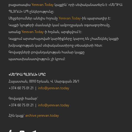
բացառապես
Yerevan.Today
կայքին` որի սեփականատերն է «ՄԵԴԻԱ
ՊԼՅՈ
ւ
Ս» ՍՊ ընկերությունը։
Մեջբերումներ անելիս հղումը
Yerevan.Today
-ին պարտադիր է:
Կայքի նյութերի մասնակի կամ ամբողջական օգտագործումը,
առանց
Yerevan.Today
-ի հղման, արգելվում է:
Կայքում արտահայտված կարծիքները կարող են չհամնկնել կայքի
խմբագրության կամ սեփականատիրոջ տեսակետի հետ:
Գովազդների բովանդակության համար կայքը
պատասխանատվություն չի կրում:
«ՄԵԴԻԱ ՊԼՅՈւՍ» ՍՊԸ
Հայաստան, 0010 Երևան, Վ. Սարգսյան 26/1
+374 60 75 01 21 |
info@yerevan.today
Գովազդի համար`
+374 60 75 01 21 |
info@yerevan.today
Հին կայք`
archive.yerevan.today