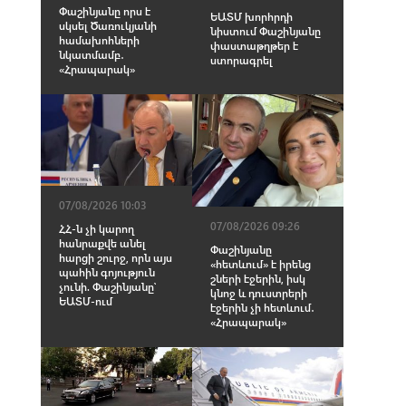
Փաշինյանը որս է
ԵԱՏՄ խորհրդի
սկսել Ծառուկյանի
նիստում Փաշինյանը
համախոհների
փաստաթղթեր է
նկատմամբ․
ստորագրել
«Հրապարակ»
07/08/2026 10:03
07/08/2026 09:26
ՀՀ-ն չի կարող
հանրաքվե անել
Փաշինյանը
հարցի շուրջ, որն այս
«հետևում» է իրենց
պահին գոյություն
շների էջերին, իսկ
չունի. Փաշինյանը՝
կնոջ և դուստրերի
ԵԱՏՄ-ում
էջերին չի հետևում․
«Հրապարակ»