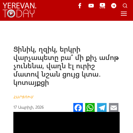
Ցինիկ, ղզիկ, երկրի
վարչապետը բա՞ մի քիչ ամոթ
չունենա, վաղն էլ ուրիշ
մատով նշան ցույց կտա․
կոտայքցի
ՀԱՐՑՈՒՄ
Fa
W
Te
E
17 Ապրիլի, 2026
ce
h
le
m
b
at
gr
ail