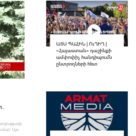
ԱՅՍ ՊԱՀԻՆ | ՈւՂԻՂ |
«Հայաստան» դաշինքի
ամփոփիչ հանդիպումն
ընտրողների հետ
ր․
ատվությամբ
մար։ Այս