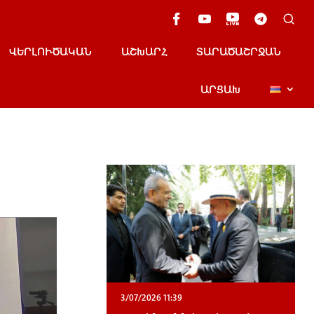
ՎԵՐԼՈՒԾԱԿԱՆ
ԱՇԽԱՐՀ
ՏԱՐԱԾԱՇՐՋԱՆ
ԱՐՑԱԽ
3/07/2026 11:39