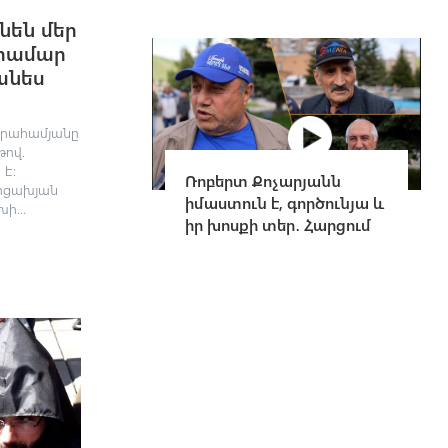
նեն մեր
 համար
անես
բրահամյանը
թով.
 է։
Ռոբերտ Քոչարյանն
րցախյան
իմաստուն է, գործունյա և
ի...
իր խոսքի տեր․ Հարցում