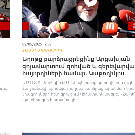
09/05/2025 12:07
ՀԱՍԱՐԱԿՈՒԹՅՈՒՆ
Աղոթք բարձրացրեցինք Արցախյան
գոյամարտում զոհված և գերեվարվա
հայորդիների համար. Կաթողիկոս
Ն.Ս.Օ.Տ.Տ. Գարեգին Բ Ամենայն հայոց կաթողիկոսն այցել
ունք
Հաղթանակի զբոսայգի, աղոթք բարձրացրել անմար կրա
Լրագրողների հետ զրույցում Վեհափառն ասել է․ «Հայր
պատերազմի հաղթանակի...