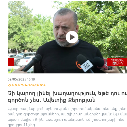
09/05/2025 16:18
ՀԱՍԱՐԱԿՈՒԹՅՈՒՆ
Չի կարող լինել խաղաղություն, եթե դու ո
գործոն չես․ Ավետիք Քերոբյան
Այսօր ռազմարդյունաբերության ոլորտում ականատես ենք լինո
քանդող գործողությունների, ավելի շուտ անգործության։ Այս մա
այսօր՝ մայիսի 9–ին, Եռաբլուր պանդթեոնում լրագրողների հետ
զրույցում նշեց...