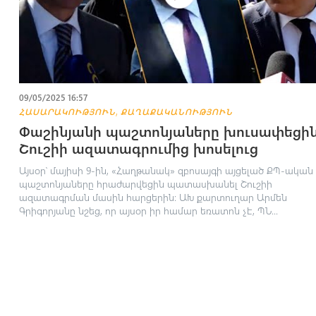
09/05/2025 16:57
,
ՀԱՍԱՐԱԿՈՒԹՅՈՒՆ
ՔԱՂԱՔԱԿԱՆՈՒԹՅՈՒՆ
Փաշինյանի պաշտոնյաները խուսափեցի
Շուշիի ազատագրումից խոսելուց
Այսօր՝ մայիսի 9-ին, «Հաղթանակ» զբոսայգի այցելած ՔՊ-ական
պաշտոնյաները հրաժարվեցին պատասխանել Շուշիի
ազատագրման մասին հարցերին: ԱԽ քարտուղար Արմեն
Գրիգորյանը նշեց, որ այսօր իր համար եռատոն չէ, ՊՆ...