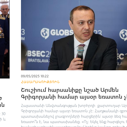
09/05/2025 10:22
ՀԱՍԱՐԱԿՈՒԹՅՈՒՆ
Շուշիում հարսանիքը նշած Արմեն
Գրիգորյանի համար այսօր եռատոն չ
ծ
ան
Հայաստանի Անվտանգության խորհրդի քարտուղար Ար
Գրիգորյանի համար այսօր եռատոն չէ։ Հաղթանակի զբո
 30
պատասխանելով լրագրողների հարցերին՝ այսօր ձեզ հ
ի և
եռատո՞ն է, նա պատասխանեց. «Ոչ։ Եկել ենք հարգելու 
համաշխարհային պատերազմում իրենց կյանքը զոհած բոլ