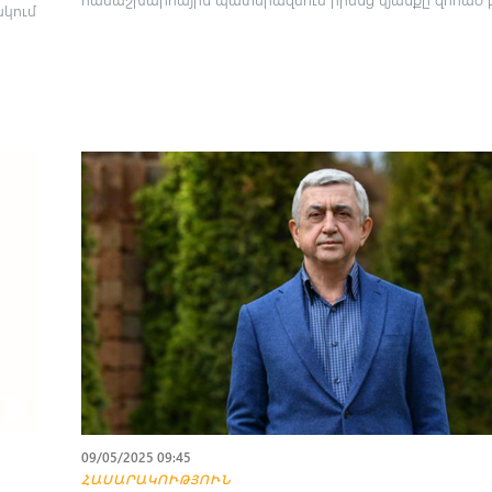
կում
09/05/2025 09:45
ՀԱՍԱՐԱԿՈՒԹՅՈՒՆ