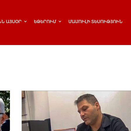
ՆՆ ԱՅՍՕՐ
ԵԹԵՐՈՒՄ
ՄԱՄՈՒԼԻ ՏԵՍՈՒԹՅՈՒՆ