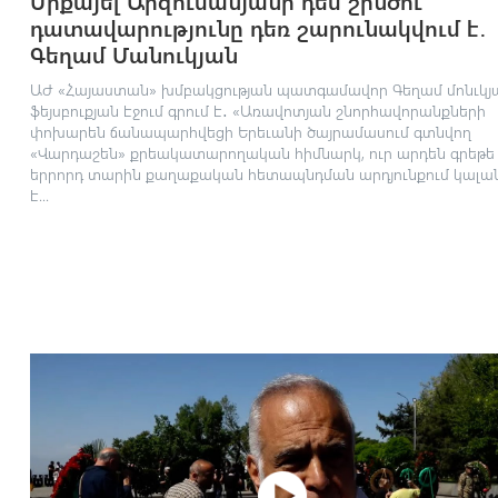
Միքայել Արզումանյանի դեմ շինծու
դատավարությունը դեռ շարունակվում է․
Գեղամ Մանուկյան
ԱԺ «Հայաստան» խմբակցության պատգամավոր Գեղամ մոնւկյ
ֆեյսբուքյան էջում գրում է․ «Առավոտյան շնորհավորանքների
փոխարեն ճանապարհվեցի Երեւանի ծայրամասում գտնվող
«Վարդաշեն» քրեակատարողական հիմնարկ, ուր արդեն գրեթե
երրորդ տարին քաղաքական հետապնդման արդյունքում կալա
է...