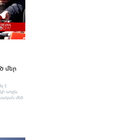
ծ մեր
ել է
կի առջև։
ենական մեծ