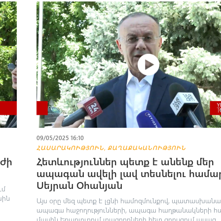
09/05/2025 16:10
,
ՀԱՍԱՐԱԿՈՒԹՅՈՒՆ
ՔԱՂԱՔԱԿԱՆՈՒԹՅՈՒՆ
ւժի
Հետևություններ պետք է անենք մեր
ապագան ավելի լավ տեսնելու համա
Սեյրան Օհանյան
ւմ
սին
Այս օրը մեզ պետք է լցնի համոզմունքով, պատասխան
ապագա հաջողությունների, ապագա հաղթանակների հա
մասին Եռաբլուրում լրագրողների հետ զրույցում ասաց