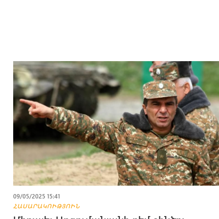
09/05/2025 15:41
ՀԱՍԱՐԱԿՈՒԹՅՈՒՆ