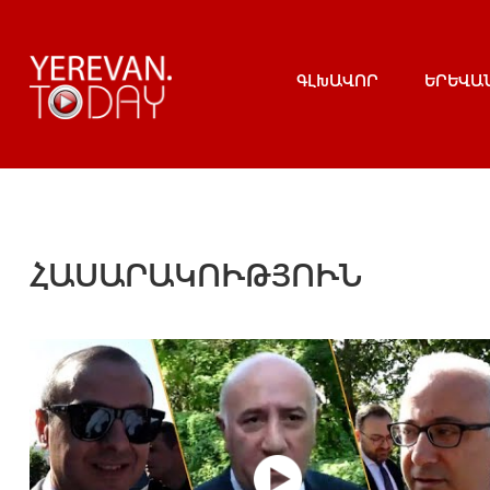
ԳԼԽԱՎՈՐ
ԵՐԵՎԱ
ՀԱՍԱՐԱԿՈՒԹՅՈՒՆ