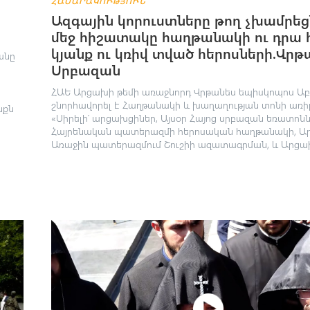
ՀԱՍԱՐԱԿՈՒԹՅՈՒՆ
Ազգային կորուստները թող չխամրեց
մեջ հիշատակը հաղթանակի ու դրա
կյանք ու կռիվ տված հերոսների.Վրթ
անը
Սրբազան
ՀԱԵ Արցախի թեմի առաջնորդ Վրթանես եպիսկոպոս Ա
շնորհավորել է Հաղթանակի և խաղաղության տոնի առի
նքն
«Սիրելի՛ արցախցիներ, Այսօր Հայոց սրբազան եռատոնն
Հայրենական պատերազմի հերոսական հաղթանակի, Ա
Առաջին պատերազմում Շուշիի ազատագրման, և Արցախ