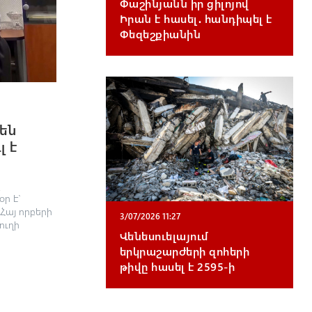
Փաշինյանն իր ցիլոյով
Իրան է հասել․ հանդիպել է
Փեզեշքիանին
են
լ է
ր է՝
 Հայ որբերի
3/07/2026 11:27
ուղի
Վենեսուելայում
երկրաշարժերի զոհերի
թիվը հասել է 2595-ի