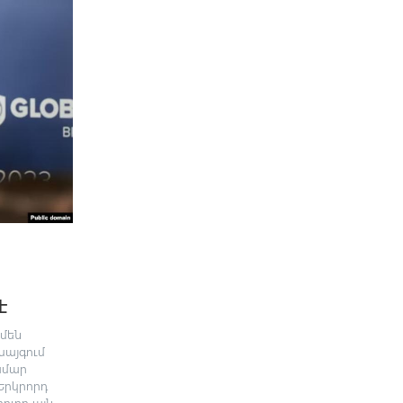
է
մեն
սայգում
ամար
Երկրորդ
որ այն...