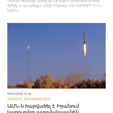
Դոնալդ Թրամփը։ «Հենց դա էր ուզում սենատոր Լինդսի
Գրեմը, և դա պետք է տեղի ունենար։ Սա ԿԱՐԵՎՈՐ Է!!!»,-
նշել է...
19/07/2026 15:38
,
ԱՇԽԱՐՀ
ՏԱՐԱԾԱՇՐՋԱՆ
ԱՄՆ-ն հարվածել է Իրանում
կառուցվող ատոմակայանին