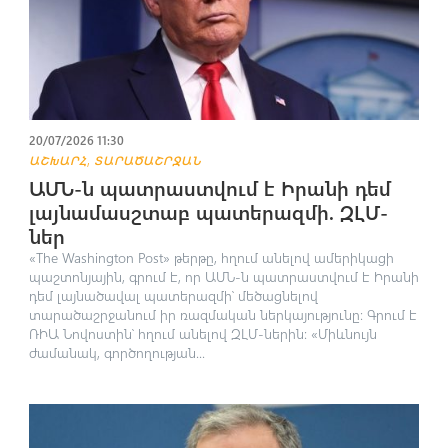
20/07/2026 11:30
,
ԱՇԽԱՐՀ
ՏԱՐԱԾԱՇՐՋԱՆ
ԱՄՆ-ն պատրաստվում է Իրանի դեմ
լայնամասշտաբ պատերազմի. ԶԼՄ-
ներ
«The Washington Post» թերթը, հղում անելով ամերիկացի
պաշտոնյային, գրում է, որ ԱՄՆ-ն պատրաստվում է Իրանի
դեմ լայնածավալ պատերազմի՝ մեծացնելով
տարածաշրջանում իր ռազմական ներկայությունը։ Գրում է
ՌԻԱ Նովոստին՝ հղում անելով ԶԼՄ-ներին: «Միևնույն
ժամանակ, գործողության...