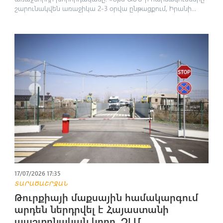
շարունակվեն առաջիկա 2-3 օրվա ընթացքում, Իրանի...
17/07/2026 17:35
ՏԱՐԱԾԱՇՐՋԱՆ
Թուրքիայի մաքսային համակարգում
արդեն ներդրվել է Հայաստանի
պաշտոնական կոդը. ԶԼՄ