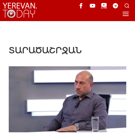
ՏԱՐԱԾԱՇՐՋԱՆ