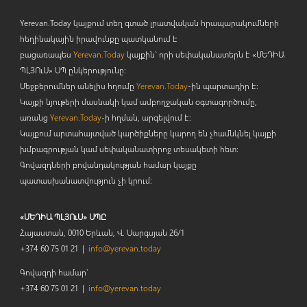
Yerevan.Today կայքում տեղ գտած լրատվական հրապարակումների
հեղինակային իրավունքը պատկանում է
բացառապես
Yerevan.Today
կայքին` որի սեփականատերն է «ՄԵԴԻԱ
ՊԼՅՈ
ւ
Ս» ՍՊ ընկերությունը։
Մեջբերումներ անելիս հղումը
Yerevan.Today
-ին պարտադիր է:
Կայքի նյութերի մասնակի կամ ամբողջական օգտագործումը,
առանց
Yerevan.Today
-ի հղման, արգելվում է:
Կայքում արտահայտված կարծիքները կարող են չհամնկնել կայքի
խմբագրության կամ սեփականատիրոջ տեսակետի հետ:
Գովազդների բովանդակության համար կայքը
պատասխանատվություն չի կրում:
«ՄԵԴԻԱ ՊԼՅՈւՍ» ՍՊԸ
Հայաստան, 0010 Երևան, Վ. Սարգսյան 26/1
+374 60 75 01 21 |
info@yerevan.today
Գովազդի համար`
+374 60 75 01 21 |
info@yerevan.today