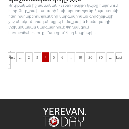
Թուրքական իշխանական «Sabah» թերթի կայքը հայտնում
է, որ Թուրքիայի առևտրի նախարարությունը Հայաստանի
հետ հարաբերությունների կարգավորման գործընթացի
շրջանակում իրականացրել է մաքսային համակարգի
տեխնիկական կարգավորում։ Փոխանցում
է ermenihaber.am–ը։ Ըստ դրա՝ 3-րդ երկրների...
«
First
...
2
3
4
5
6
...
10
20
30
...
Last
»