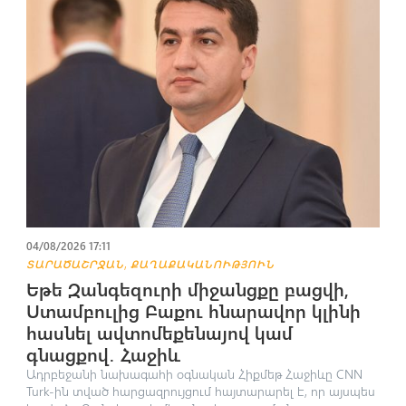
04/08/2026 17:11
,
ՏԱՐԱԾԱՇՐՋԱՆ
ՔԱՂԱՔԱԿԱՆՈՒԹՅՈՒՆ
Եթե Զանգեզուրի միջանցքը բացվի,
Ստամբուլից Բաքու հնարավոր կլինի
հասնել ավտոմեքենայով կամ
գնացքով․ Հաջիև
Ադրբեջանի նախագահի օգնական Հիքմեթ Հաջիևը CNN
Turk-ին տված հարցազրույցում հայտարարել է, որ այսպես