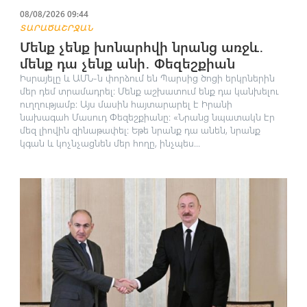
08/08/2026 09:44
ՏԱՐԱԾԱՇՐՋԱՆ
Մենք չենք խոնարհվի նրանց առջև․
մենք դա չենք անի․ Փեզեշքիան
Իսրայելը և ԱՄՆ-ն փորձում են Պարսից ծոցի երկրներին
մեր դեմ տրամադրել: Մենք աշխատում ենք դա կանխելու
ուղղությամբ: Այս մասին հայտարարել է Իրանի
նախագահ Մասուդ Փեզեշքիանը։ «Նրանց նպատակն էր
մեզ լիովին զինաթափել։ Եթե նրանք դա անեն, նրանք
կգան և կոչնչացնեն մեր հողը, ինչպես...