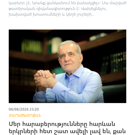
կարևոր չէ, նրանք ցանկանում են բանակցել»։ Սա մաշված
թատերական դիվանագիտություն է։ Վախեցնելու,
խախտված խոստումների և կեղծ լուրերի...
06/08/2026 23:20
ՏԱՐԱԾԱՇՐՋԱՆ
Մեր հարաբերությունները հարևան
երկրների հետ շատ ավելի լավ են, քան