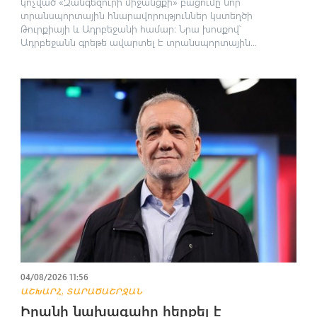
կոչված «Զանգեզուրի միջանցքի» բացումը նոր
տրանսպորտային հնարավորություններ կստեղծի
Թուրքիայի և Ադրբեջանի համար։ Նրա խոսքով՝
Ադրբեջանն գրեթե ավարտել է տրանսպորտային...
04/08/2026 11:56
,
ԱՇԽԱՐՀ
ՏԱՐԱԾԱՇՐՋԱՆ
Իրանի նախագահը հերքել է