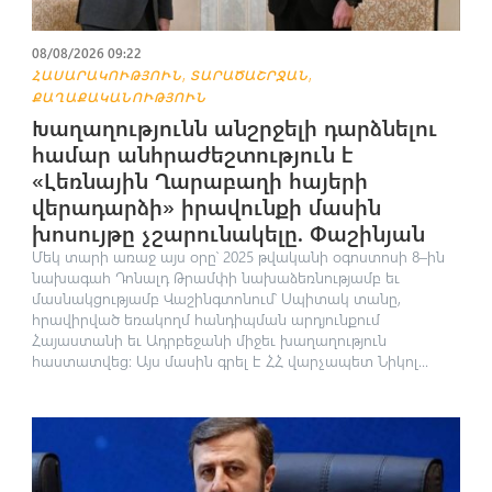
08/08/2026 09:22
,
,
ՀԱՍԱՐԱԿՈՒԹՅՈՒՆ
ՏԱՐԱԾԱՇՐՋԱՆ
ՔԱՂԱՔԱԿԱՆՈՒԹՅՈՒՆ
Խաղաղությունն անշրջելի դարձնելու
համար անհրաժեշտություն է
«Լեռնային Ղարաբաղի հայերի
վերադարձի» իրավունքի մասին
խոսույթը չշարունակելը. Փաշինյան
Մեկ տարի առաջ այս օրը՝ 2025 թվականի օգոստոսի 8–ին
նախագահ Դոնալդ Թրամփի նախաձեռնությամբ եւ
մասնակցությամբ Վաշինգտոնում՝ Սպիտակ տանը,
հրավիրված եռակողմ հանդիպման արդյունքում
Հայաստանի եւ Ադրբեջանի միջեւ խաղաղություն
հաստատվեց։ Այս մասին գրել է ՀՀ վարչապետ Նիկոլ...