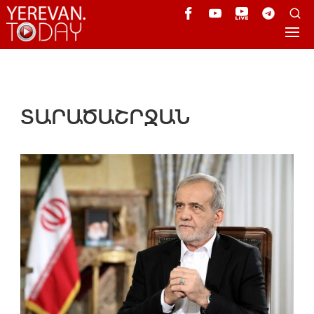
ՏԱՐԱԾԱՇՐՋԱՆ