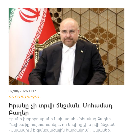
07/08/2026 11:17
ՏԱՐԱԾԱՇՐՋԱՆ
Իրանը չի տրվի ճնշման․ Մոհամադ
Բաղեր
Իրանի խորհրդարանի նախագահ Մոհամադ Բաղեր
Ղալիբաֆը հայտարարել է, որ երկիրը չի տրվի ճնշման։
«Սպասվում է զանգվածային հարձակում… Սպասեք,