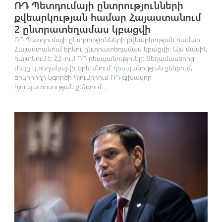
ՌԴ Պետդումայի ընտրությունների
քվեարկության համար Հայաստանում
2 ընտրատեղամաս կբացվի
ՌԴ Պետդումայի ընտրությունների քվեարկության համար
Հայաստանում երկու ընտրատեղամաս կբացվի։ Այս մասին
հայտնում է ՀՀ-ում ՌԴ դեսպանությունը։ Տեղամասերից
մեկը կտեղակայվի Երևանում՝ դեսպանության շենքում,
երկրորդը կգործի Գյումրիում ՌԴ գլխավոր
հյուպատոսության շենքում։...