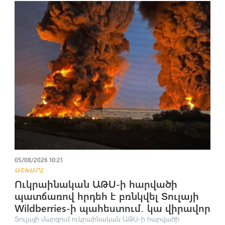
05/08/2026 10:21
ԱՇԽԱՐՀ
Ուկրաինական ԱԹՍ-ի hարվածի
պատճառով հրդեհ է բռնկվել Տուլայի
Wildberries-ի պահեստում․ կա վիրավnր
Տուլայի մարզում ուկրաինական ԱԹՍ-ի հարվածի