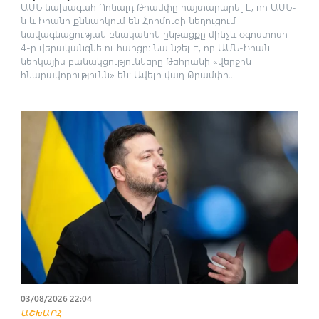
ԱՄՆ նախագահ Դոնալդ Թրամփը հայտարարել է, որ ԱՄՆ-
ն և Իրանը քննարկում են Հորմուզի նեղուցում
նավագնացության բնականոն ընթացքը մինչև օգոստոսի
4-ը վերականգնելու հարցը։ Նա նշել է, որ ԱՄՆ-Իրան
ներկայիս բանակցությունները Թեհրանի «վերջին
հնարավորությունն» են։ Ավելի վաղ Թրամփը...
03/08/2026 22:04
ԱՇԽԱՐՀ