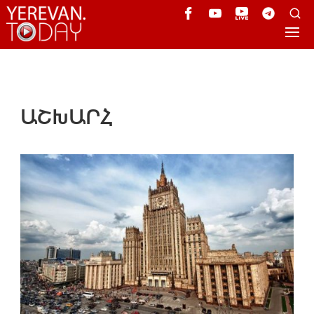
ԱՇԽԱՐՀ