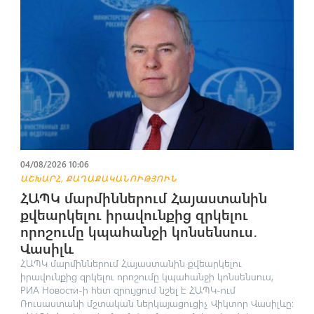
04/08/2026 10:06
,
ԱՇԽԱՐՀ
ՔԱՂԱՔԱԿԱՆՈՒԹՅՈՒՆ
ՀԱՊԿ մարմիններում Հայաստանին
քվեարկելու իրավունքից զրկելու
որոշումը կպահանջի կոնսենսուս․
Վասիլև
ՀԱՊԿ մարմիններում Հայաստանին քվեարկելու
իրավունքից զրկելու որոշումը կպահանջի կոնսենսուս,
РИА Новости-ի հետ զրույցում նշել է ՀԱՊԿ-ում
Ռուսաստանի մշտական ներկայացուցիչ Վիկտոր Վասիլևը։