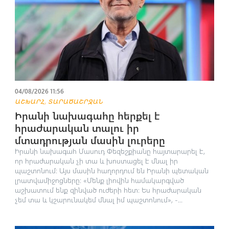
04/08/2026 11:56
,
ԱՇԽԱՐՀ
ՏԱՐԱԾԱՇՐՋԱՆ
Իրանի նախագահը հերքել է
հրաժարական տալու իր
մտադրության մասին լուրերը
Իրանի նախագահ Մասուդ Փեզեշքիանը հայտարարել է,
որ հրաժարական չի տա և խոստացել է մնալ իր
պաշտոնում։ Այս մասին հաղորդում են Իրանի պետական
լրատվամիջոցները։ «Մենք լիովին համակարգված
աշխատում ենք զինված ուժերի հետ։ Ես հրաժարական
չեմ տա և կշարունակեմ մնալ իմ պաշտոնում», -...