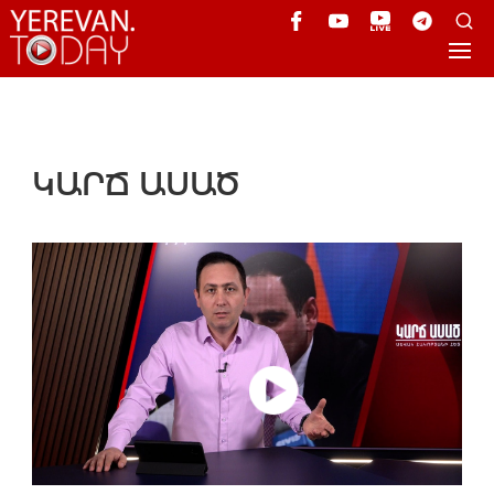
ԿԱՐՃ ԱՍԱԾ