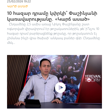
25/02/2026 19:22
ԿԱՐՃ ԱՍԱԾ
10 հազար դրամը կփրկի՞ Փաշինյանի
կառավարությանը․ «Կարճ ասած»
Ընդամենը 2,5 ամիս առաջ Նիկոլ Փաշինյանը շատ
ոգևորված վիրավորում էր թոշակառուներին, թե՝ ի՞նչու 10
հազար դրամ բարձրացնենք թոշակը, որ թոշակառուն էլ
չիմանա ինչի վրա ծախսի՝ անկապ բաներ գնի։ Ընդամենը
մեկ...