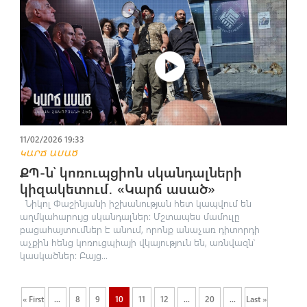
11/02/2026 19:33
ԿԱՐՃ ԱՍԱԾ
ՔՊ-ն՝ կոռուպցիոն սկանդալների
կիզակետում․ «Կարճ ասած»
Նիկոլ Փաշինյանի իշխանության հետ կապվում են
աղմկահարույց սկանդալներ։ Մշտապես մամուլը
բացահայտումներ է անում, որոնք անաչառ դիտորդի
աչքին հենց կոռուցպիայի վկայություն են, առնվազն՝
կասկածներ։ Բայց...
« First
...
8
9
10
11
12
...
20
...
Last »