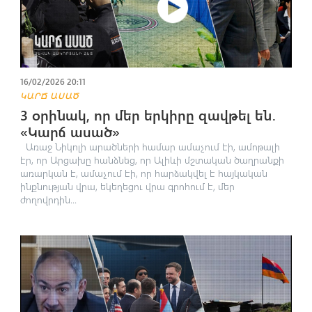
16/02/2026 20:11
ԿԱՐՃ ԱՍԱԾ
3 օրինակ, որ մեր երկիրը զավթել են․
«Կարճ ասած»
Առաջ Նիկոլի արածների համար ամաչում էի, ամոթալի
էր, որ Արցախը հանձնեց, որ Ալիևի մշտական ծաղրանքի
առարկան է, ամաչում էի, որ հարձակվել է հայկական
ինքնության վրա, եկեղեցու վրա գրոհում է, մեր
ժողովրդին...