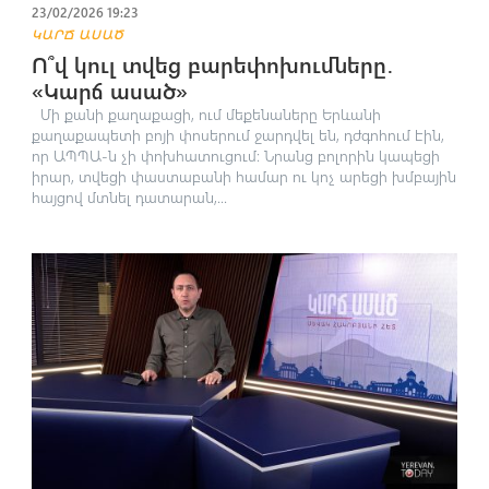
23/02/2026 19:23
ԿԱՐՃ ԱՍԱԾ
Ո՞վ կուլ տվեց բարեփոխումները․
«Կարճ ասած»
Մի քանի քաղաքացի, ում մեքենաները Երևանի
քաղաքապետի բոյի փոսերում ջարդվել են, դժգոհում էին,
որ ԱՊՊԱ-ն չի փոխհատուցում։ Նրանց բոլորին կապեցի
իրար, տվեցի փաստաբանի համար ու կոչ արեցի խմբային
հայցով մտնել դատարան,...