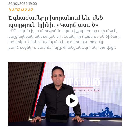
26/02/2026 19:00
ԿԱՐՃ ԱՍԱԾ
Ճգնաժամերը խորանում են․ մեծ
պայթյուն կլինի․ «Կարճ ասած»
ՔՊ-ական իշխանությունն ակտիվ քարոզարշավի մեջ է,
բայց այնքան անտաղանդ ու էժան, որ դառնում են ծիծաղի
առարկա։ Երեկ Փաշինյանը հայտարարեց թոշակը
բարձրացնելու մասին, ինչը, միանշանակորեն, դիտվեց...