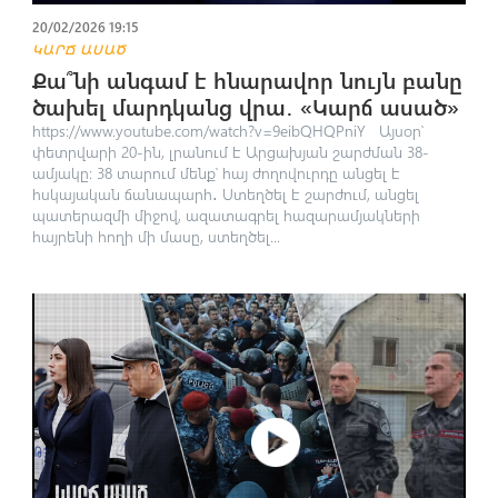
20/02/2026 19:15
ԿԱՐՃ ԱՍԱԾ
Քա՞նի անգամ է հնարավոր նույն բանը
ծախել մարդկանց վրա․ «Կարճ ասած»
https://www.youtube.com/watch?v=9eibQHQPniY Այսօր՝
փետրվարի 20-ին, լրանում է Արցախյան շարժման 38-
ամյակը։ 38 տարում մենք՝ հայ ժողովուրդը անցել է
հսկայական ճանապարհ․ Ստեղծել է շարժում, անցել
պատերազմի միջով, ազատագրել հազարամյակների
հայրենի հողի մի մասը, ստեղծել...