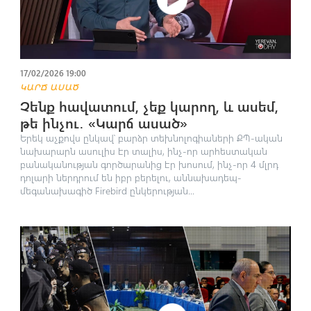
17/02/2026 19:00
ԿԱՐՃ ԱՍԱԾ
Չենք հավատում, չեք կարող, և ասեմ,
թե ինչու․ «Կարճ ասած»
Երեկ աչքովս ընկավ՝ բարձր տեխնոլոգիաների ՔՊ-ական
նախարարն ասուլիս էր տալիս, ինչ-որ արհեստական
բանականության գործարանից էր խոսում, ինչ-որ 4 մլրդ
դոլարի ներդրում են իբր բերելու, աննախադեպ-
մեգանախագիծ Firebird ընկերության...