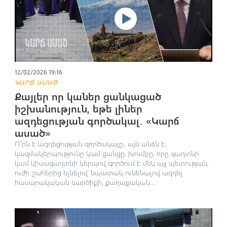
12/02/2026 19:16
ԿԱՐՃ ԱՍԱԾ
Քայլեր որ կաներ ցանկացած
իշխանություն, եթե լիներ
ազդեցության գործակալ․ «Կարճ
ասած»
Ո՞րն է ազդեցության գործակալը․ այն անձն է,
կազմակերպությունը կամ ցանցը, խումբը, որը գաղտնի
կամ կիսագաղտնի կերպով գործում է մեկ այլ պետության,
ուժի շահերից ելնելով՝ նպատակ ունենալով ազդել
հասարակական կարծիքի, քաղաքական...