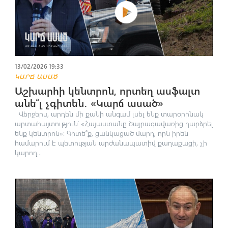
13/02/2026 19:33
ԿԱՐՃ ԱՍԱԾ
Աշխարհի կենտրոն, որտեղ ասֆալտ
անե՞լ չգիտեն․ «Կարճ ասած»
Վերջերս, արդեն մի քանի անգամ լսել ենք տարօրինակ
արտահայտություն՝ «Հայաստանը ծայրագավառից դարձրել
ենք կենտրոն»։ Գիտե՞ք, ցանկացած մարդ, որն իրեն
համարում է պետության արժանապատիվ քաղաքացի, չի
կարող...