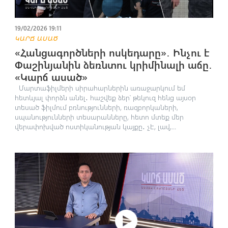
19/02/2026 19:11
ԿԱՐՃ ԱՍԱԾ
«Հանցագործների ոսկեդարը»․ Ինչու է
Փաշինյանին ձեռնտու կրիմինալի աճը․
«Կարճ ասած»
Մարտաֆիլմերի սիրահարներին առաջարկում եմ
հետևյալ փորձն անել․ հաշվեք ձեր՝ թեկուզ հենց այսօր
տեսած ֆիլմում բռնությունների, ռազբորկաների,
սպանությունների տեսարանները, հետո մտեք մեր
վերափոխված ոստիկանության կայքը․ չէ, լավ,...