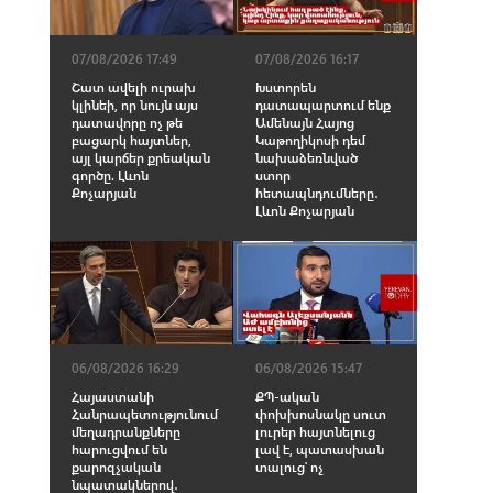
07/08/2026 16:17
07/08/2026 17:49
Խստորեն
Շատ ավելի ուրախ
դատապարտում ենք
կլինեի, որ նույն այս
Ամենայն Հայոց
դատավորը ոչ թե
Կաթողիկոսի դեմ
բացարկ հայտներ,
նախաձեռնված
այլ կարճեր քրեական
ստոր
գործը. Լևոն
հետապնդումները․
Քոչարյան
Լևոն Քոչարյան
06/08/2026 16:29
06/08/2026 15:47
Հայաստանի
ՔՊ-ական
Հանրապետությունում
փոխխոսնակը սուտ
մեղադրանքները
լուրեր հայտնելուց
հարուցվում են
լավ է, պատասխան
քարոզչական
տալուց՝ ոչ
նպատակներով․