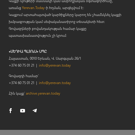
Կայքի նյութերի մասնակի կամ ամբողջական օգտագործումը,
առանց
Yerevan.Today
-ի հղման, արգելվում է:
Կայքում արտահայտված կարծիքները կարող են չհամնկնել կայքի
խմբագրության կամ սեփականատիրոջ տեսակետի հետ:
Գովազդների բովանդակության համար կայքը
պատասխանատվություն չի կրում:
«ՄԵԴԻԱ ՊԼՅՈւՍ» ՍՊԸ
Հայաստան, 0010 Երևան, Վ. Սարգսյան 26/1
+374 60 75 01 21 |
info@yerevan.today
Գովազդի համար`
+374 60 75 01 21 |
info@yerevan.today
Հին կայք`
archive.yerevan.today