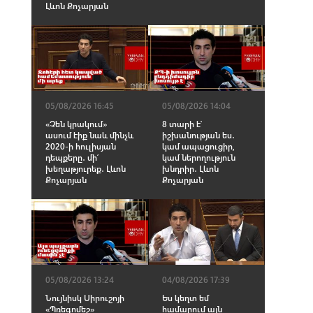
Լևոն Քոչարյան
05/08/2026 16:45
05/08/2026 14:04
«Չեն կրակում»
8 տարի է՝
ասում էիք նաև մինչև
իշխանության ես․
2020-ի հուլիսյան
կամ ապացուցիր,
դեպքերը․ մի՛
կամ ներողություն
խեղաթյուրեք․ Լևոն
խնդրիր․ Լևոն
Քոչարյան
Քոչարյան
05/08/2026 13:24
04/08/2026 17:39
Նույնիսկ Սիրուշոյի
Ես կեղտ եմ
«Պռեգոմեշ»
համարում այն