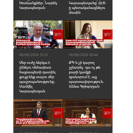
հետևանքներ․ Նարեկ
Կարապետյանը՝ ՀԷՑ-
Կարապետյան
ը պետականացնելու
մասին
06/08/2026 15:13
06/08/2026 10:44
Մեր ուժը ներկա է
ՔՊ-ն չի կարող
լինելու Վեհափառ
չընտրել․ դա ոչ թե
հայրապետի դատին,
բարի կամքի
ցույց ենք տալու մեր
դրսևորում է, այլ
պաշտպանությունը․
պարտավորություն․
Սամվել
Աննա Գրիգորյան
Կարապետյան