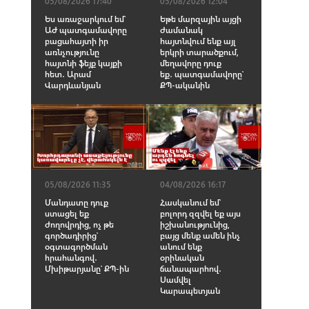
05/08/2026 17:40
05/08/2026 12:04
Ես առաջարկում եմ՝
Եթե մարզային այցի
ԱԺ պատգամավորը
ժամանակ
բացահայտի իր
հայտնվում ենք այլ
առնչությունը
երկրի տարածքում,
հայտնի ֆեյք կայքի
մեղավորը դուք
հետ․ Արամ
եք․ պատգամավորը՝
Վարդևանյան
ՔՊ-ականին
05/08/2026 11:35
04/08/2026 16:17
Մանդատը դուք
Հասկանում եմ՝
ստացել եք
բոլորդ զզվել եք այս
ժողովրդից, ոչ թե
իշխանությունից,
գործադիրից՝
բայց մենք ամեն ինչ
օգտագործման
անում ենք
հրահանգով․
օրինական
Մխիթարյանը՝ ՔՊ-ին
ճանապարհով․
Սամվել
Կարապետյան