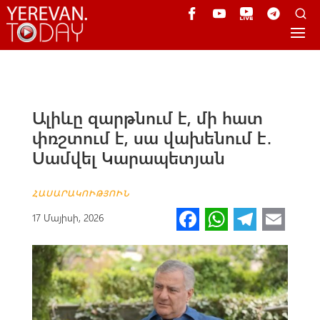
Ալիևը զարթնում է, մի հատ
փռշտում է, սա վախենում է․
Սամվել Կարապետյան
ՀԱՍԱՐԱԿՈՒԹՅՈՒՆ
Fa
W
Te
E
17 Մայիսի, 2026
ce
h
le
m
b
at
gr
ail
o
s
a
o
A
m